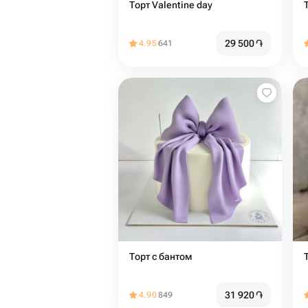
Торт Valentine day
Т
29 500
֏
4.95
641
Торт с бантом
31 920
֏
4.90
849