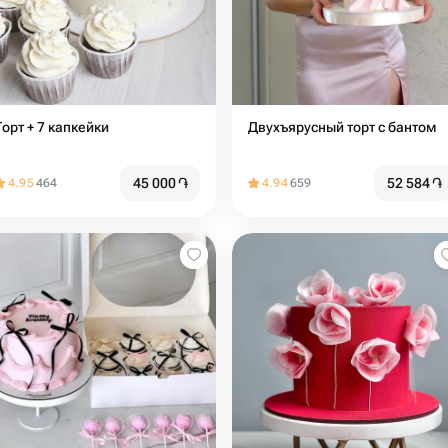
Торт + 7 капкейки
Двухъярусный торт с бантом
45 000
֏
52 584
֏
4.95
464
4.94
659