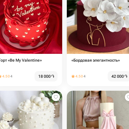
Торт «Be My Valentine»
«Бордовая элегантность»
18 000
֏
42 000
֏
4.50
4
4.50
4