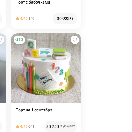
Торт с бабочками
30 922
֏
4.90
849
-
25
%
Торт на 1 сентября
30 750
֏
4.95
641
41 000
֏