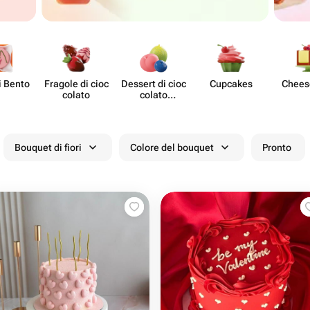
i Bento
Fragole di cioc​
Dessert di cioc​
Cupcakes
Chee​
colato
colato
stampato
Bouquet di fiori
Colore del bouquet
Pronto