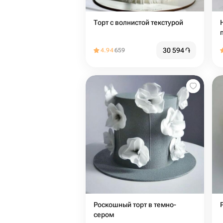
Торт с волнистой текстурой
30 594
֏
4.94
659
Роскошный торт в темно-
сером