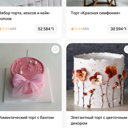
Набор торта, кексов и кейк-
Торт «Красная симфония»
попсов
52 584
֏
30 594
֏
4.94
659
4.94
659
Романтический торт с бантом
Элегантный торт с цветочным
декором