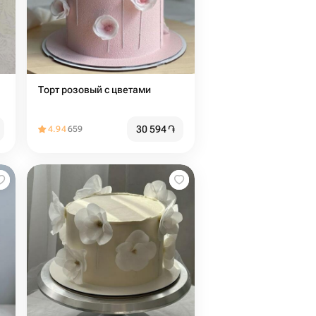
Торт розовый с цветами
30 594
֏
4.94
659