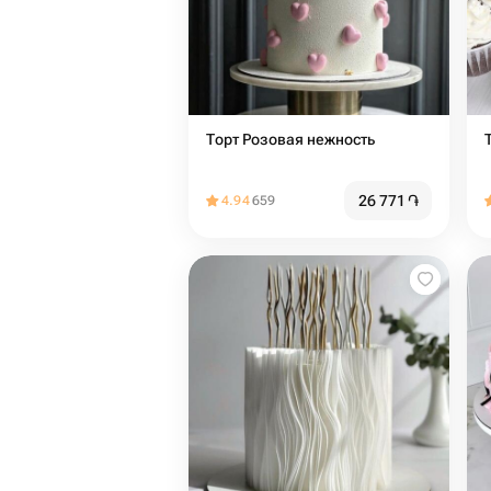
Торт Розовая нежность
26 771
֏
4.94
659