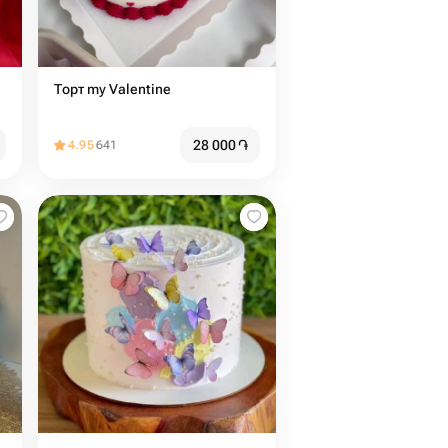
Торт my Valentine
28 000
֏
4.95
641