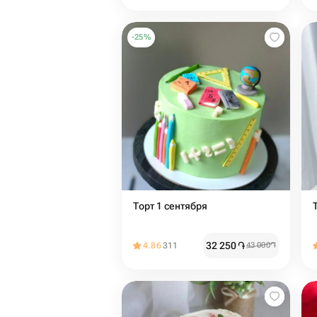
-
25
%
Торт 1 сентября
32 250
֏
4.86
311
43 000
֏