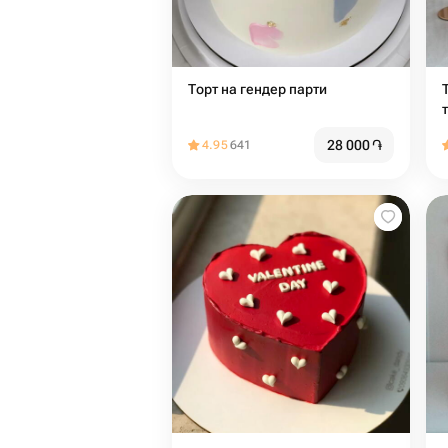
Торт на гендер парти
28 000
֏
4.95
641