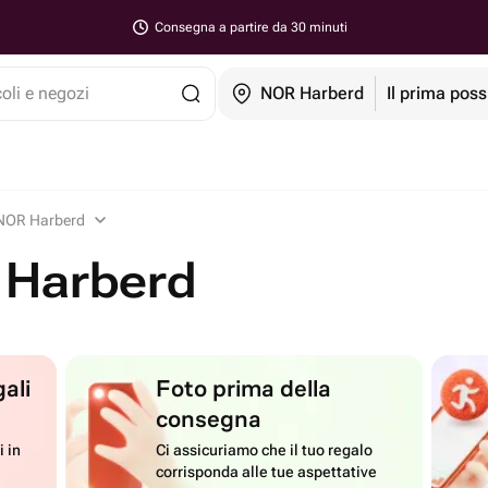
Consegna a partire da 30 minuti
coli e negozi
NOR Harberd
Il prima poss
 NOR Harberd
 Harberd
ali
Foto prima della
consegna
i in
Ci assicuriamo che il tuo regalo
corrisponda alle tue aspettative