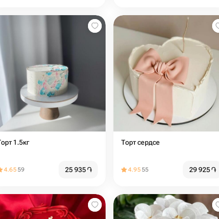
Торт 1.5кг
Торт сердсе
25 935
֏
29 925
֏
4.65
59
4.95
55