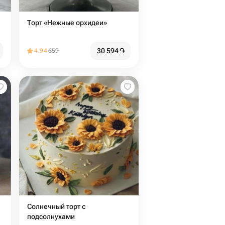
Торт «Нежные орхидеи»
30 594
֏
4.94
659
Солнечный торт с
подсолнухами