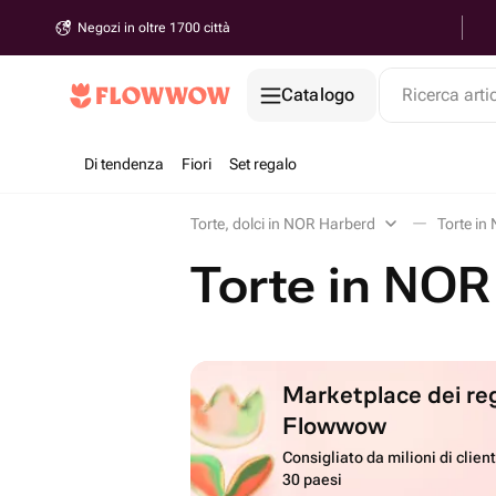
Negozi in oltre 1700 città
Catalogo
Ricerca arti
Di tendenza
Fiori
Set regalo
Torte, dolci in NOR Harberd
Torte in
Torte in NOR
Marketplace dei reg
Flowwow
Consigliato da milioni di client
30 paesi