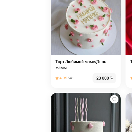
Торт Любимой маме/День
мамы
23 000
֏
4.95
641