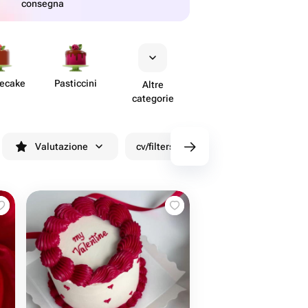
consegna
secake
Past​iccini
Altre
categorie
Valutazione
cv/filters/name_fast_delivery
Sco