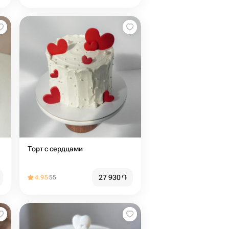
Торт с сердцами️
27 930
֏
4.95
55