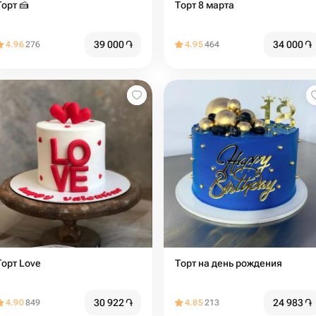
орт 🍰️️
Торт 8 марта
39 000
֏
34 000
֏
4.96
276
4.95
464
Торт Love
Торт на день рождения
30 922
֏
24 983
֏
4.90
849
4.85
213