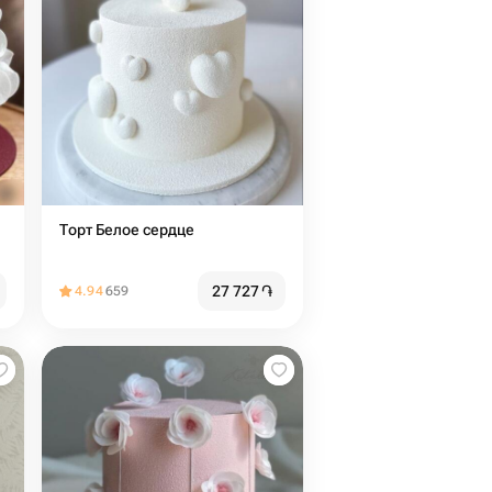
Торт Белое сердце
27 727
֏
4.94
659