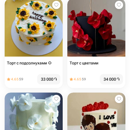
Торт с подсолнухами 🌻
Торт с цветами
33 000
֏
34 000
֏
4.65
59
4.65
59