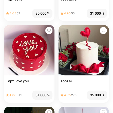
30 000
֏
31 000
֏
4.65
59
4.95
55
Торт Love you
Торт 🍰
31 000
֏
35 000
֏
4.86
311
4.96
276