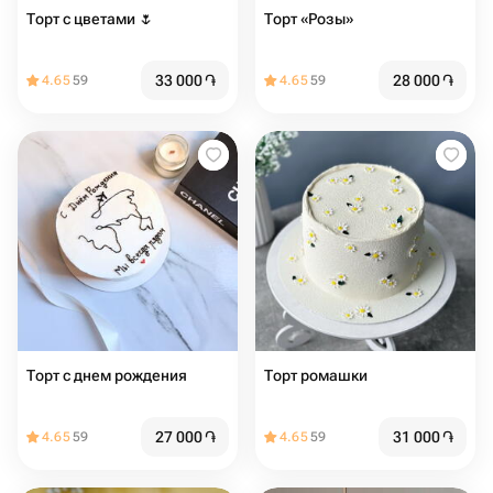
Торт с цветами 🌷
Торт «Розы»
33 000
֏
28 000
֏
4.65
59
4.65
59
Торт с днем рождения
Торт ромашки
27 000
֏
31 000
֏
4.65
59
4.65
59