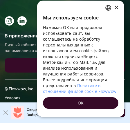
×
Мы используем сookie
RUSSIAN
Нажимая ОК или продолжая
ENGLISH
использовать сайт, вы
В приложении еще удобнее!
UKRAINIAN
соглашаетесь на обработку
персональных данных с
Личный кабинет получателя, больше бонусов за покупки и
PORTUGUESE
использованием cookie-файлов,
напоминания о событиях
включая сервисы «Яндекс
SPANISH
Метрика» и «Top Mail.ru», для
Скачать приложение
анализа использования и
HUNGARIAN
улучшения работы сервисов.
ITALIAN
Более подробная информация
представлена в
Политике в
FRENCH
© Flowwow, inc
отношении файлов cookie Flowwow
TURKISH
Условия
OK
GERMAN
Обработка персональных данных
Скидка 20% на первый заказ!
Открыть
Забирайте промокод в приложении!
POLISH