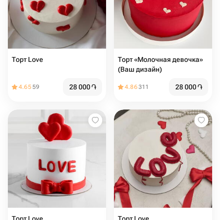
Торт Love
Торт «Молочная девочка»
(Ваш дизайн)
28 000
֏
28 000
֏
4.65
59
4.86
311
Торт Love ️
Торт Love ️️️