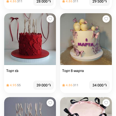
28 000
֏
29 500
֏
4.86
311
4.86
311
Торт 🍰️️
Торт 8 марта
39 000
֏
34 000
֏
4.95
55
4.86
311