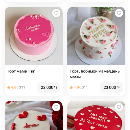
Торт маме 1 кг
Торт Любимой маме/День
мамы
22 000
֏
23 000
֏
4.86
311
4.86
311