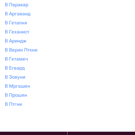
В Паракар
В Аргаванд
В Гетапня
В Геханист
В Ариндж
В Верин Птхни
В Гетамеч
В Егвард
В Зовуни
В Мргашен
В Прошян
В Птгни