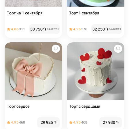
Торт на 1 сентября
Торт 1 сентября
30 750
֏
32 250
֏
4.86
311
41 000
֏
4.96
276
43 000
֏
Торт сердсе
Торт с сердцами️
29 925
֏
27 930
֏
4.95
468
4.95
468