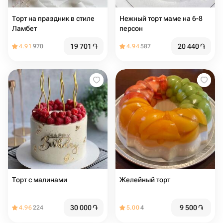
Торт на праздник в стиле
Нежный торт маме на 6-8
Ламбет
персон
19 701
֏
20 440
֏
4.91
970
4.94
587
Торт с малинами
Желейный торт
30 000
֏
9 500
֏
4.96
224
5.00
4