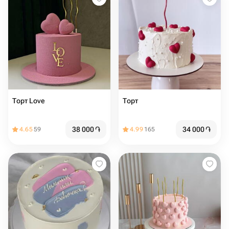
Торт Love ️️
Торт ️️️
38 000
֏
34 000
֏
4.65
59
4.99
165