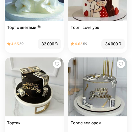
Торт с цветами 💐
Торт I Love you ️
32 000
֏
34 000
֏
4.65
59
4.65
59
Тортик
Торт с велюром