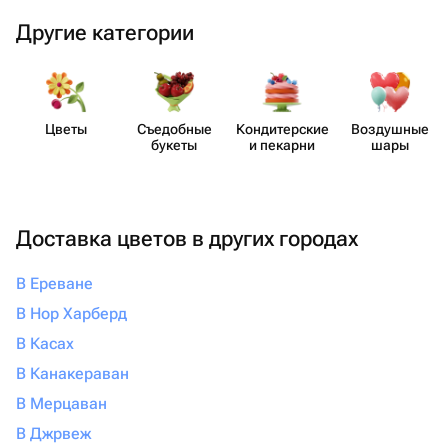
Другие категории
Цветы
Съедобные
Кондит​ерские
Воздушные
букеты
и пекарни
шары
Доставка цветов в других городах
В Ереване
В Нор Харберд
В Касах
В Канакераван
В Мерцаван
В Джрвеж