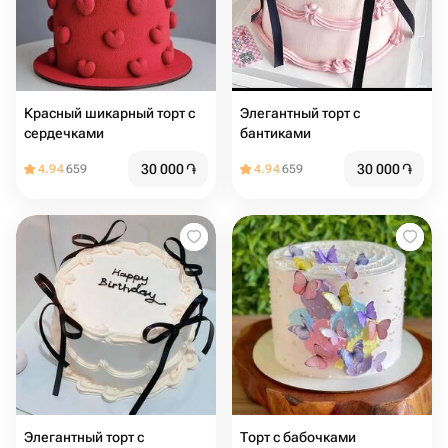
Красный шикарный торт с
Элегантный торт с
сердечками
бантиками
30 000
֏
30 000
֏
4.94
659
4.94
659
Элегантный торт с
Торт с бабочками