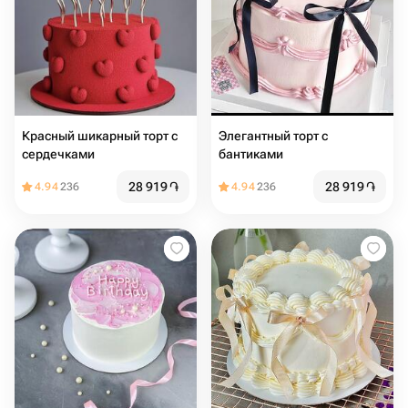
Красный шикарный торт с
Элегантный торт с
сердечками
бантиками
28 919
֏
28 919
֏
4.94
236
4.94
236