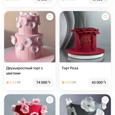
Двухьяростный торт с
Торт Роза
цветами
74 000
֏
43 000
֏
4.65
59
4.65
59