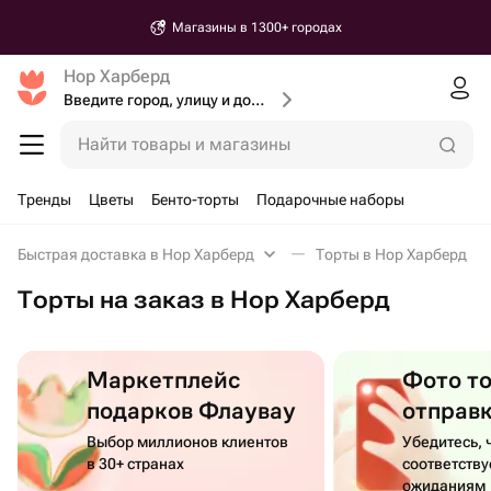
Магазины в 1300+ городах
Нор Харберд
Введите город, улицу и дом доставки
Найти товары и магазины
Тренды
Цветы
Бенто-торты
Подарочные наборы
Быстрая доставка в Нор Харберд
Торты в Нор Харберд
Торты на заказ в Нор Харберд
Маркетплейс
Фото т
подарков Флаувау
отправ
Выбор миллионов клиентов
Убедитесь, 
в 30+ странах
соответств
ожиданиям