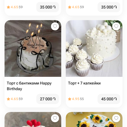
35 000
֏
35 000
֏
4.65
59
4.65
59
Торт с бантиками Happy
Торт + 7 капкейки
Birthday
27 000
֏
45 000
֏
4.65
59
4.95
55