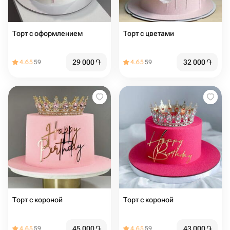
Торт с оформлением
Торт с цветами
29 000
֏
32 000
֏
4.65
59
4.65
59
Торт с короной
Торт с короной
45 000
֏
43 000
֏
4.65
59
4.65
59