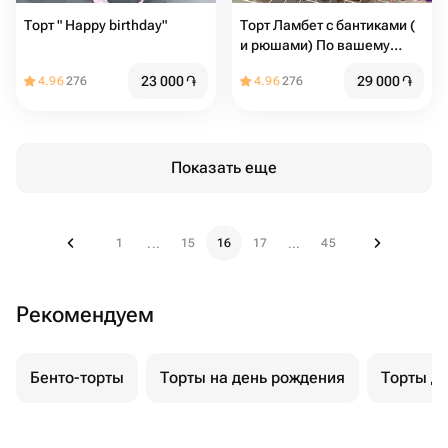
Торт " Happy birthday"
Торт Ламбет с бантиками (
и рюшами) По вашему
желанию можно добавить
23 000
֏
29 000
֏
4.96
276
4.96
276
надпись
Показать еще
1
15
16
17
45
...
...
Рекомендуем
Бенто-торты
Торты на день рождения
Торты д