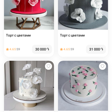
Торт с цветами
Торт с цветами
30 000
֏
31 000
֏
4.65
59
4.65
59