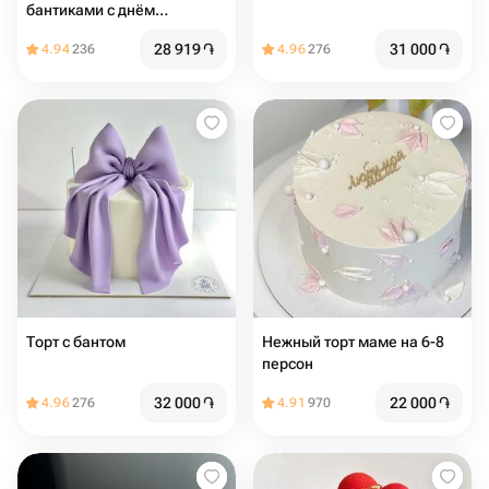
бантиками с днём
рождения
28 919
֏
31 000
֏
4.94
236
4.96
276
Торт с бантом
Нежный торт маме на 6-8
персон
32 000
֏
22 000
֏
4.96
276
4.91
970