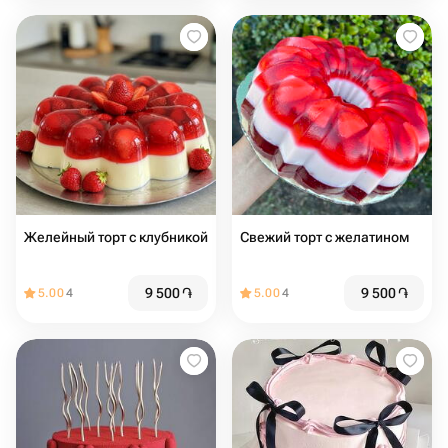
Желейный торт с клубникой
Свежий торт с желатином
9 500
֏
9 500
֏
5.00
4
5.00
4