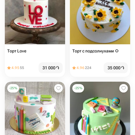
Торт Love
Торт с подсолнухами 🌻
31 000
֏
35 000
֏
4.95
55
4.96
224
-
25
%
-
25
%