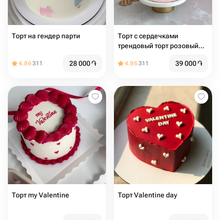
Торт на гендер парти
Торт с сердечками
трендовый торт розовый
торт торт с сердцами торт
28 000
֏
39 000
֏
4.86
311
4.86
311
на день рождения
Торт my Valentine
Торт Valentine day