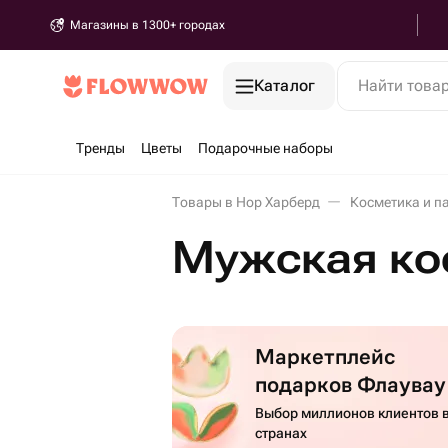
Магазины в 1300+ городах
Каталог
Найти това
Тренды
Цветы
Подарочные наборы
Товары в Нор Харберд
Косметика и п
Мужская ко
Маркетплейс
подарков Флаувау
Выбор миллионов клиентов в
странах