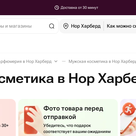
Доставка от 30 минут
ры и магазины
Нор Харберд
Как можно с
арфюмерия в Нор Харберд
Мужская косметика в Нор Харбер
сметика в Нор Харб
Фото товара перед
отправкой
 30+
Убедитесь, что подарок
соответствует вашим ожиданиям