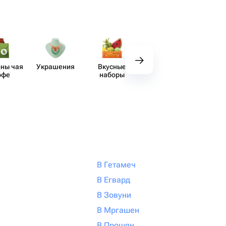
ны чая
Украшения
Вкусные
Декор
Аксе​
офе
наборы
В Гетамеч
В Егвард
В Зовуни
В Мргашен
В Прошян