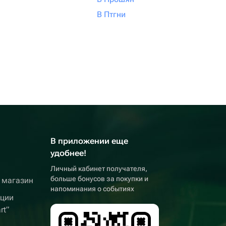
В Птгни
В приложении еще
удобнее!
Личный кабинет получателя,
больше бонусов за покупки и
 магазин
напоминания о событиях
кции
rt”