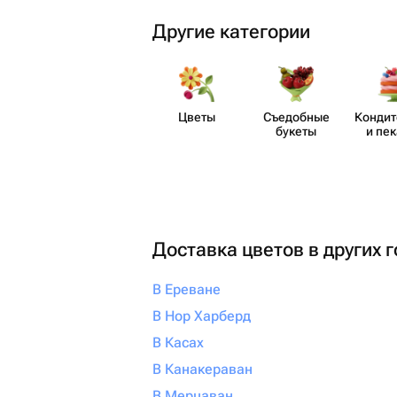
Другие категории
Цветы
Съедобные
Кондит
букеты
и пе
Доставка цветов в других 
В Ереване
В Нор Харберд
В Касах
В Канакераван
В Мерцаван