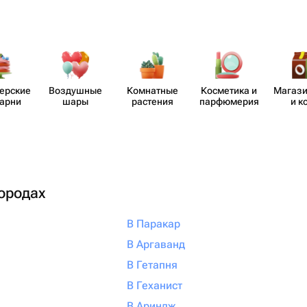
​ерские
Воздушные
Комнатные
Косметика и
Магази
карни
шары
растения
парф​юмерия
и к
городах
В Паракар
В Аргаванд
В Гетапня
В Геханист
В Ариндж