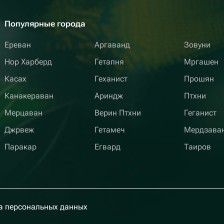
Популярные города
Ереван
Аргаванд
Зовуни
Нор Харберд
Гетапня
Мргашен
Касах
Геханист
Прошян
Канакераван
Ариндж
Птхни
Мерцаван
Верин Птхни
Геганист
Джрвеж
Гетамеч
Мердзава
Паракар
Егвард
Таиров
а персональных данных