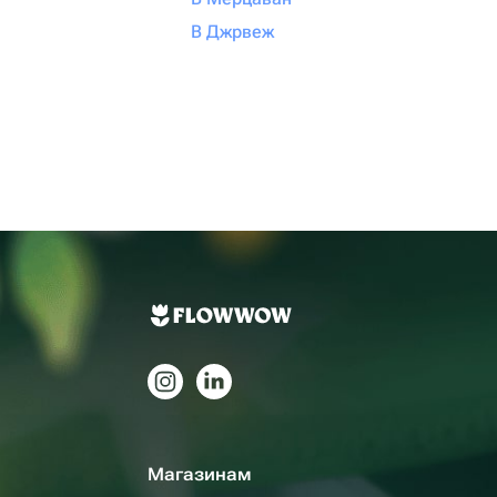
В Джрвеж
Магазинам