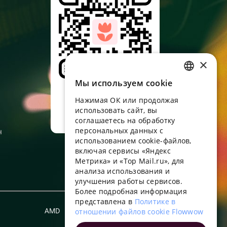
×
Мы используем сookie
RUSSIAN
Наведите камеру,
скачайте
Нажимая ОК или продолжая
ENGLISH
приложение
использовать сайт, вы
UKRAINIAN
соглашаетесь на обработку
персональных данных с
н
PORTUGUESE
использованием cookie-файлов,
включая сервисы «Яндекс
SPANISH
Метрика» и «Top Mail.ru», для
анализа использования и
HUNGARIAN
улучшения работы сервисов.
ITALIAN
Более подробная информация
представлена в
Политике в
FRENCH
AMD
отношении файлов cookie Flowwow
Русский
TURKISH