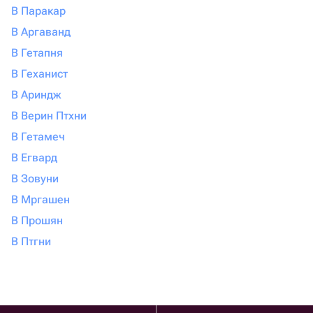
В Паракар
В Аргаванд
В Гетапня
В Геханист
В Ариндж
В Верин Птхни
В Гетамеч
В Егвард
В Зовуни
В Мргашен
В Прошян
В Птгни