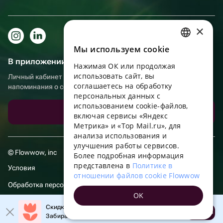
×
Мы используем сookie
RUSSIAN
В приложении еще удобнее!
Нажимая ОК или продолжая
ENGLISH
использовать сайт, вы
Личный кабинет получателя, больше бонусов за покупки и
UKRAINIAN
соглашаетесь на обработку
напоминания о событиях
персональных данных с
PORTUGUESE
использованием cookie-файлов,
Скачать приложение
включая сервисы «Яндекс
SPANISH
Метрика» и «Top Mail.ru», для
анализа использования и
HUNGARIAN
улучшения работы сервисов.
© Flowwow, inc
ITALIAN
Более подробная информация
представлена в
Политике в
Условия
FRENCH
отношении файлов cookie Flowwow
Обработка персональных данных
TURKISH
OK
GERMAN
Скидка 20% на первый заказ!
Открыть
Забирайте промокод в приложении!
POLISH