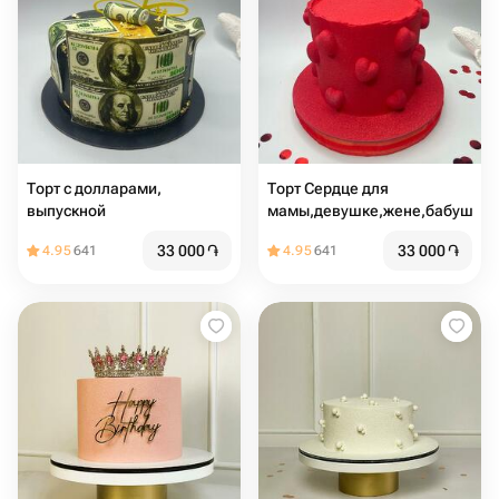
Торт с долларами,
Торт Сердце для
выпускной
мамы,девушке,жене,бабушке
33 000
֏
33 000
֏
4.95
641
4.95
641