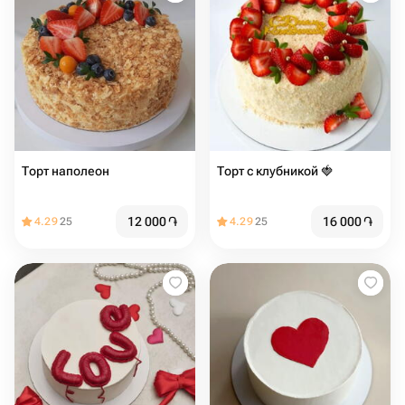
Торт наполеон
Торт с клубникой 🍓
12 000
֏
16 000
֏
4.29
25
4.29
25