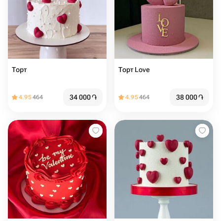
Торт ️️
Торт Love ️️
34 000
֏
38 000
֏
4.95
464
4.95
464