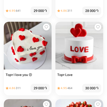
29 000
֏
28 000
֏
4.95
641
4.86
311
Торт I love you 😍
Торт Love ️
29 000
֏
30 000
֏
4.86
311
4.95
464