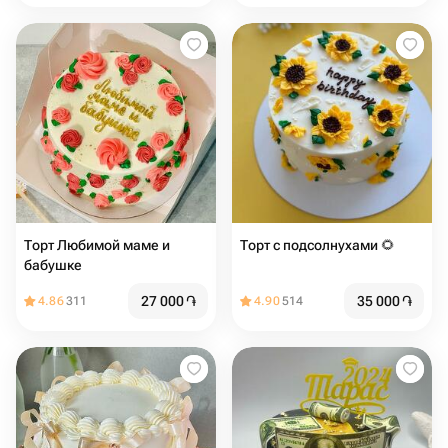
Торт Любимой маме и
Торт с подсолнухами 🌻
бабушке
27 000
֏
35 000
֏
4.86
311
4.90
514