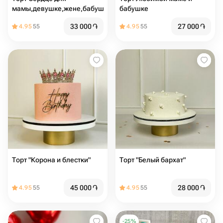
мамы,девушке,жене,бабушке
бабушке
33 000
֏
27 000
֏
4.95
55
4.95
55
Торт "Корона и блестки"
Торт "Белый бархат"
45 000
֏
28 000
֏
4.95
55
4.95
55
-
25
%