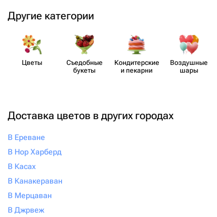
Другие категории
Цветы
Съедобные
Кондит​ерские
Воздушные
букеты
и пекарни
шары
Доставка цветов в других городах
В Ереване
В Нор Харберд
В Касах
В Канакераван
В Мерцаван
В Джрвеж