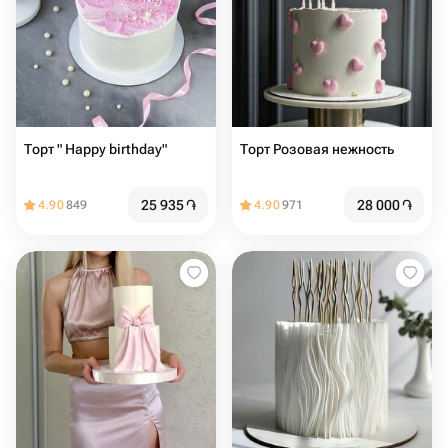
Торт " Happy birthday"
Торт Розовая нежность
25 935
֏
28 000
֏
4.90
849
4.90
971