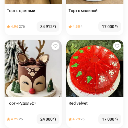
Торт с цветами
Торт с малиной
34 912
֏
17 000
֏
4.96
276
4.50
4
Торт «Рудольф»
Red velvet
24 000
֏
17 000
֏
4.29
25
4.29
25