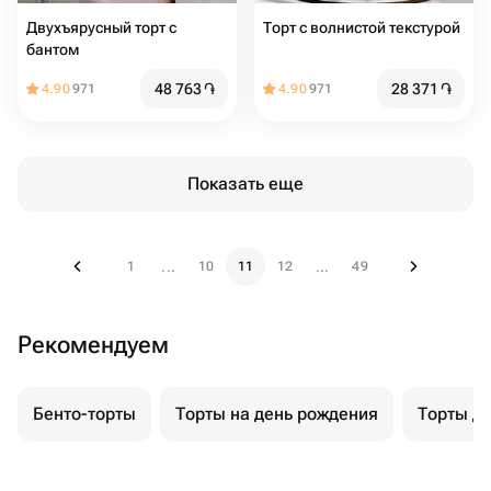
Двухъярусный торт с
Торт с волнистой текстурой
бантом
48 763
֏
28 371
֏
4.90
971
4.90
971
Показать еще
1
10
11
12
49
...
...
Рекомендуем
Бенто-торты
Торты на день рождения
Торты д