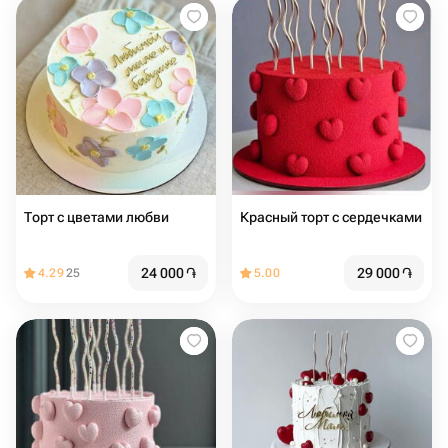
Торт с цветами любви
Красный торт с сердечками
24 000
֏
29 000
֏
4.29
25
5.00