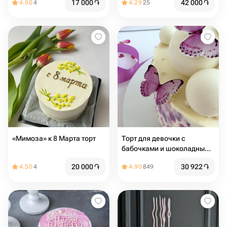
17 000
֏
42 000
֏
4.50
4
4.29
25
«Мимоза» к 8 Марта торт
Торт для девочки с
бабочками и шоколадными
шарами
20 000
֏
30 922
֏
4.50
4
4.90
849