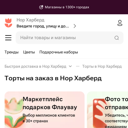
Магазины в 1300+ городах
Нор Харберд
Введите город, улицу и дом доставки
Найти товары и магазины
Тренды
Цветы
Подарочные наборы
Быстрая доставка в Нор Харберд
Торты в Нор Харберд
Торты на заказ в Нор Харберд
Маркетплейс
Фото т
подарков Флаувау
отправ
Выбор миллионов клиентов
Убедитесь, 
в 30+ странах
соответств
ожиданиям