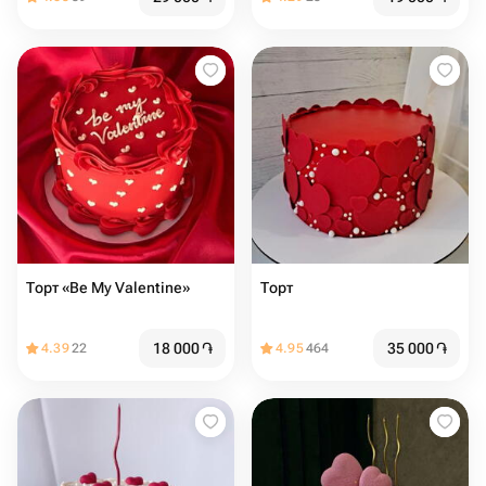
Торт «Be My Valentine»
Торт ️️️
18 000
֏
35 000
֏
4.39
22
4.95
464