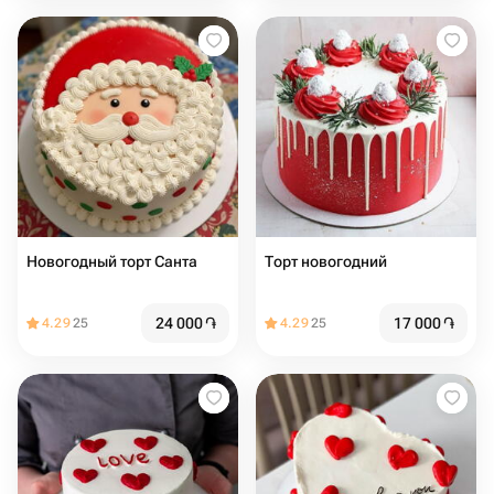
Новогодный торт Санта
Торт новогодний
24 000
֏
17 000
֏
4.29
25
4.29
25