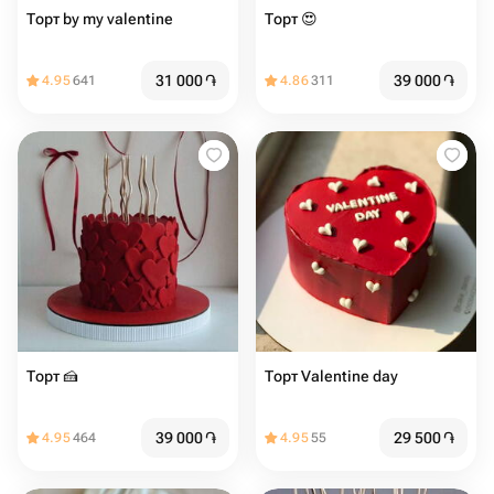
Торт ️️️️by my valentine
Торт ️😍️
31 000
֏
39 000
֏
4.95
641
4.86
311
Торт 🍰️️
Торт Valentine day
39 000
֏
29 500
֏
4.95
464
4.95
55