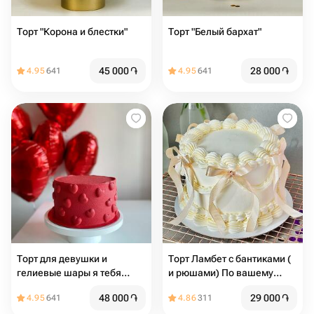
Торт "Корона и блестки"
Торт "Белый бархат"
45 000
֏
28 000
֏
4.95
641
4.95
641
Торт для девушки и
Торт Ламбет с бантиками (
гелиевые шары я тебя
и рюшами) По вашему
люблю
желанию можно добавить
48 000
֏
29 000
֏
4.95
641
4.86
311
надпись