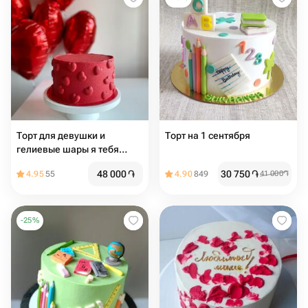
Торт для девушки и
Торт на 1 сентября
гелиевые шары я тебя
люблю
48 000
֏
30 750
֏
4.95
55
4.90
849
41 000
֏
-
25
%