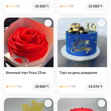
25 000
֏
32 000
֏
4.39
22
4.29
25
Блинный торт Роза 22см
Торт на день рождения
20 000
֏
24 876
֏
4.94
714
4.94
714