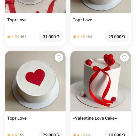
Торт Love ️️️️
Торт Love ️️️
31 000
֏
29 000
֏
4.95
464
4.95
464
Торт Love ️ ️️
«Valentine Love Cake»
29 000
֏
19 000
֏
4.65
59
4.29
25