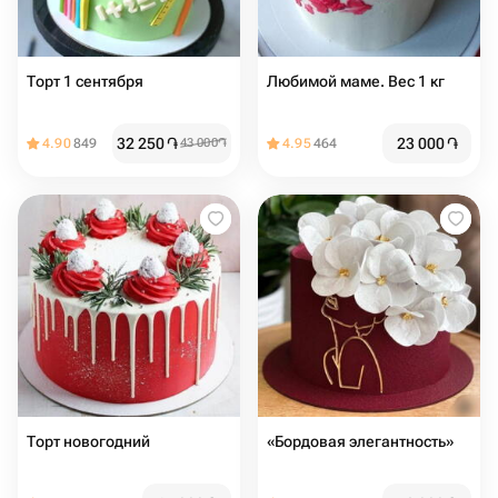
Торт 1 сентября
Любимой маме. Вес 1 кг
32 250
֏
23 000
֏
4.90
849
43 000
֏
4.95
464
Торт новогодний
«Бордовая элегантность»