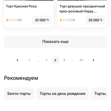
Торт Красная Роза
Торт девушке праздничный
ярко-розовый Happy
birthday
32 000
֏
28 000
֏
4.83
109
4.96
276
Показать еще
1
7
8
9
47
...
...
Рекомендуем
Бенто-торты
Торты на день рождения
Торты д