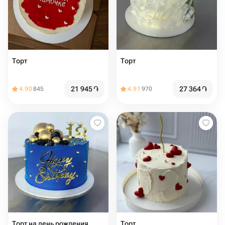
Торт
Торт
21 945
֏
27 364
֏
4.90
845
4.91
970
Торт на день рождения
Торт