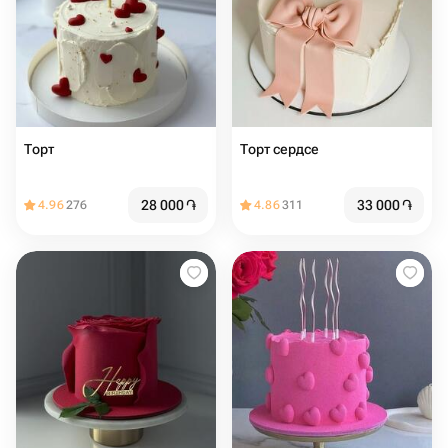
Торт
Торт сердсе
28 000
֏
33 000
֏
4.96
276
4.86
311