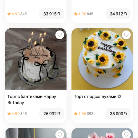
33 915
֏
34 912
֏
4.90
845
4.90
845
Торт с бантиками Happy
Торт с подсолнухами 🌻
Birthday
26 932
֏
35 000
֏
4.90
845
4.96
392