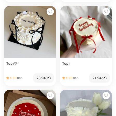
Торт🫶️
Торт️
23 940
֏
21 945
֏
4.90
845
4.90
845