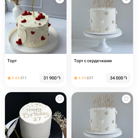
Торт
Торт с сердечками
31 900
֏
34 000
֏
4.86
311
4.95
637