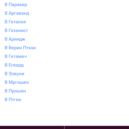
В Паракар
В Аргаванд
В Гетапня
В Геханист
В Ариндж
В Верин Птхни
В Гетамеч
В Егвард
В Зовуни
В Мргашен
В Прошян
В Птгни