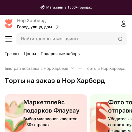
Магазины в 1300+ городах
Нор Харберд
Город, улица, дом
Найти товары и магазины
Тренды
Цветы
Подарочные наборы
Быстрая доставка в Нор Харберд
Торты в Нор Харберд
Торты на заказ в Нор Харберд
Маркетплейс
Фото т
подарков Флаувау
отправ
Выбор миллионов клиентов
Убедитесь, 
в 30+ странах
соответств
ожиданиям