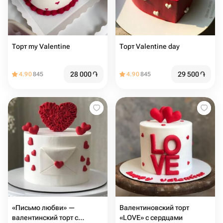
Торт my Valentine
Торт Valentine day
28 000
֏
29 500
֏
4.90
845
4.90
845
«Письмо любви» —
Валентиновский торт
валентинский торт с
«LOVE» с сердцами