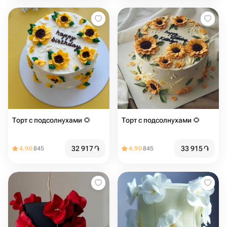
Торт с подсолнухами 🌻
Торт с подсолнухами 🌻
32 917
֏
33 915
֏
4.90
845
4.90
845