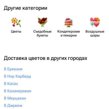
Другие категории
Цветы
Съедобные
Кондит​ерские
Воздушные
букеты
и пекарни
шары
Доставка цветов в других городах
В Ереване
В Нор Харберд
В Касах
В Канакераван
В Мерцаван
В Джрвеж