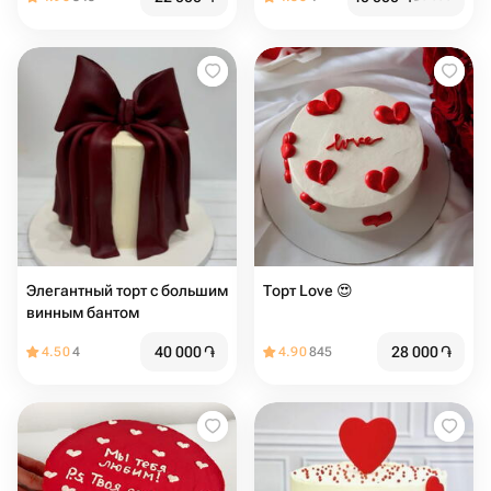
Элегантный торт с большим
Торт Love 😍
винным бантом
40 000
֏
28 000
֏
4.50
4
4.90
845