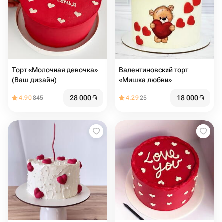
Торт «Молочная девочка»
Валентиновский торт
(Ваш дизайн)
«Мишка любви»
28 000
֏
18 000
֏
4.90
845
4.29
25