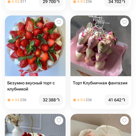
29 700
֏
34 702
֏
4.86
311
4.94
236
Безумно вкусный торт с
Торт Клубничная фантазия
клубникой
32 388
֏
41 642
֏
4.94
236
4.94
236