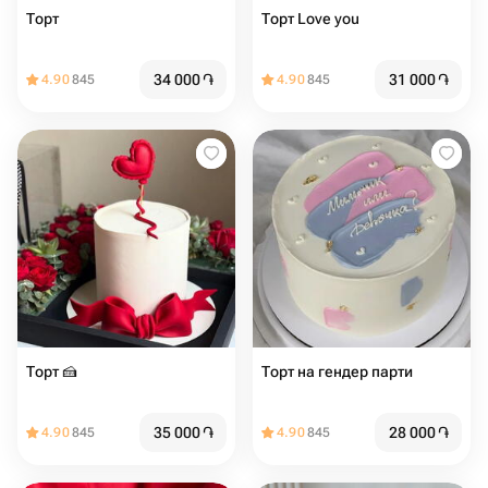
Торт ️️️️
Торт Love you
34 000
֏
31 000
֏
4.90
845
4.90
845
Торт 🍰
Торт на гендер парти
35 000
֏
28 000
֏
4.90
845
4.90
845