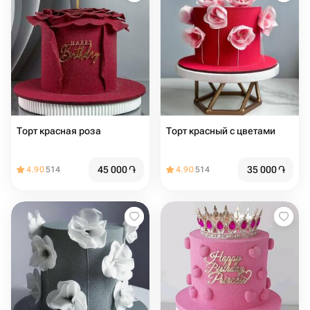
Торт красная роза
Торт красный с цветами
45 000
֏
35 000
֏
4.90
514
4.90
514