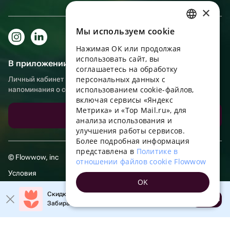
×
Мы используем сookie
RUSSIAN
Нажимая ОК или продолжая
ENGLISH
использовать сайт, вы
В приложении еще удобнее!
UKRAINIAN
соглашаетесь на обработку
персональных данных с
Личный кабинет получателя, больше бонусов за покупки и
PORTUGUESE
использованием cookie-файлов,
напоминания о событиях
включая сервисы «Яндекс
SPANISH
Метрика» и «Top Mail.ru», для
Скачать приложение
анализа использования и
HUNGARIAN
улучшения работы сервисов.
ITALIAN
Более подробная информация
представлена в
Политике в
FRENCH
© Flowwow, inc
отношении файлов cookie Flowwow
TURKISH
Условия
OK
GERMAN
Обработка персональных данных
Скидка 20% на первый заказ!
Открыть
Забирайте промокод в приложении!
POLISH