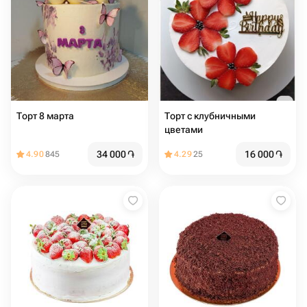
Торт 8 марта
Торт с клубничными
цветами
34 000
֏
16 000
֏
4.90
845
4.29
25