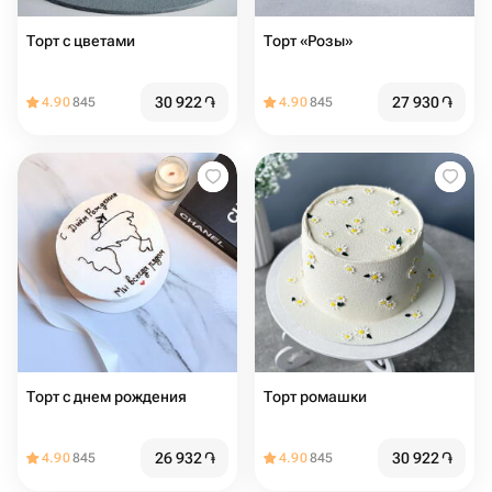
Торт с цветами
Торт «Розы»
30 922
֏
27 930
֏
4.90
845
4.90
845
Торт с днем рождения
Торт ромашки
26 932
֏
30 922
֏
4.90
845
4.90
845