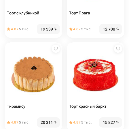
Торт с клубникой
Торт Прага
19 539
֏
12 700
֏
4.87
5 тыс.
4.87
5 тыс.
Тирамису
Торт красный бархт
20 311
֏
15 827
֏
4.87
5 тыс.
4.87
5 тыс.