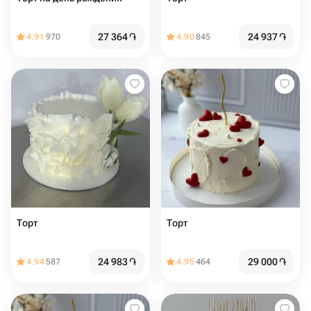
27 364
֏
24 937
֏
4.91
970
4.90
845
Торт
Торт
24 983
֏
29 000
֏
4.94
587
4.95
464