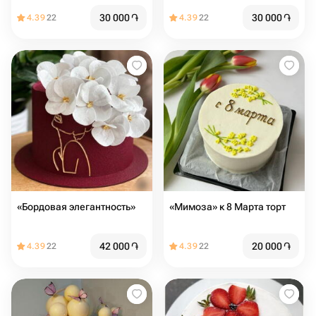
сердцем
30 000
֏
30 000
֏
4.39
22
4.39
22
«Бордовая элегантность»
«Мимоза» к 8 Марта торт
42 000
֏
20 000
֏
4.39
22
4.39
22