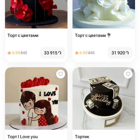
Торт с цветами
Торт с цветами 💐
33 915
֏
31 920
֏
4.90
845
4.90
845
Торт I Love you ️
Тортик