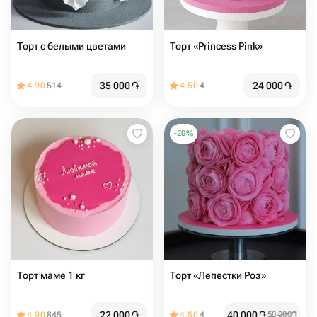
Торт с белыми цветами
Торт «Princess Pink»
35 000
֏
24 000
֏
4.90
514
4.50
4
-
20
%
Торт маме 1 кг
Торт «Лепестки Роз»
22 000
֏
40 000
֏
4.90
845
4.50
4
50 000
֏