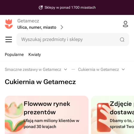
Sklepy w ponad 1700 miastach
Getamecz
Ulica, numer, miasto
Wyszukaj przedmioty i sklepy
Popularne
Kwiaty
Smaczne zestawy w Getamecz
Cukiernia w Getamecz
Cukiernia w Getamecz
Flowwow rynek
Zdjęcie
prezentów
dostaw
Ufają nam miliony klientów w
Dbamy o to, 
ponad 30 krajach
sprostał Tw