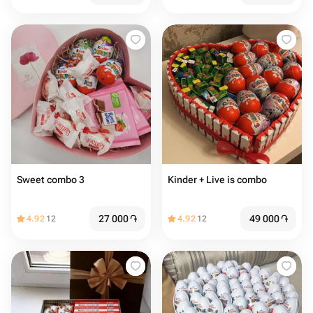
Sweet combo 3
Kinder + Live is combo
27 000
֏
49 000
֏
4.92
12
4.92
12