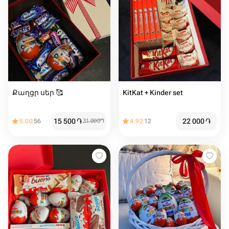
Քաղցր սեր 🥰
KitKat + Kinder set
15 500
֏
22 000
֏
5.00
56
31 000
֏
4.92
12