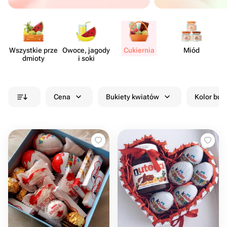
Wszystkie prze​
Owoce, jagody
Cukiernia
Miód
Su
dmioty
i soki
Cena
Bukiety kwiatów
Kolor buk