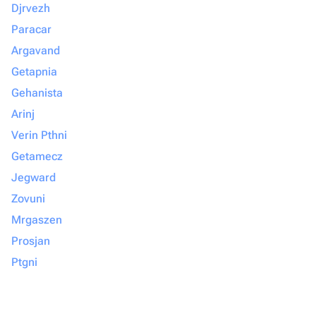
Djrvezh
Paracar
Argavand
Getapnia
Gehanista
Arinj
Verin Pthni
Getamecz
Jegward
Zovuni
Mrgaszen
Prosjan
Ptgni