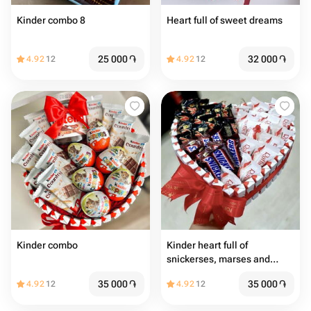
Kinder combo 8
Heart full of sweet dreams
25 000
֏
32 000
֏
4.92
12
4.92
12
Kinder combo
Kinder heart full of
snickerses, marses and
Raffaellos
35 000
֏
35 000
֏
4.92
12
4.92
12