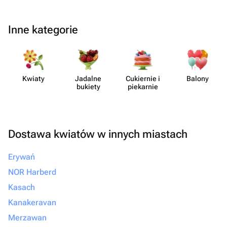
Inne kategorie
Kwiaty
Jadalne
Cukiernie i
Balony
bukiety
piekarnie
Dostawa kwiatów w innych miastach
Erywań
NOR Harberd
Kasach
Kanakeravan
Merzawan