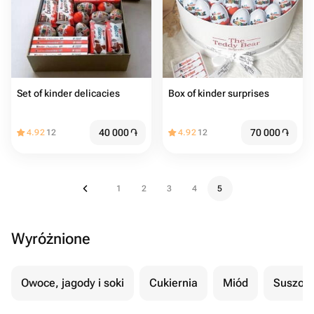
Set of kinder delicacies
Box of kinder surprises
40 000
֏
70 000
֏
4.92
12
4.92
12
1
2
3
4
5
Wyróżnione
Owoce, jagody i soki
Cukiernia
Miód
Suszon