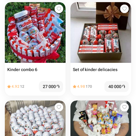
Kinder combo 6
Set of kinder delicacies
27 000
֏
40 000
֏
4.92
12
4.98
170