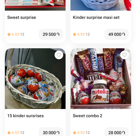
Sweet surprise
Kinder surprise maxi set
29 500
֏
49 000
֏
4.92
12
4.92
12
15 kinder sursrises
Sweet combo 2
30 000
֏
28 000
֏
4.92
12
4.92
12