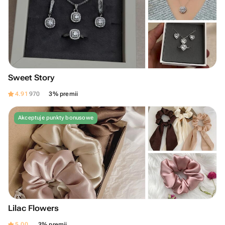
Sweet Story
4.91
970
3% premii
Akceptuje punkty bonusowe
Lilac Flowers
5.00
3% premii