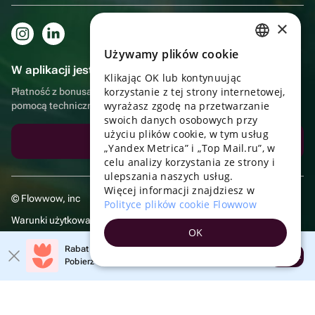
×
Używamy plików cookie
RUSSIAN
W aplikacji jest to jeszcze wygodniejsze!
Klikając OK lub kontynuując
ENGLISH
korzystanie z tej strony internetowej,
Płatność z bonusami, samodzielna dostawa, wygodny czat z
UKRAINIAN
wyrażasz zgodę na przetwarzanie
pomocą techniczną
swoich danych osobowych przy
PORTUGUESE
użyciu plików cookie, w tym usług
Pobierz aplikację
„Yandex Metrica” i „Top Mail.ru”, w
SPANISH
celu analizy korzystania ze strony i
ulepszania naszych usług.
HUNGARIAN
Więcej informacji znajdziesz w
© Flowwow, inc
ITALIAN
Polityce plików cookie Flowwow
Warunki użytkowania
FRENCH
OK
Polityka prywatności
TURKISH
Rabat 20% na pierwsze zamówienie!
Otwórz
Pobierz aplikację i skorzystaj z promocji
GERMAN
POLISH