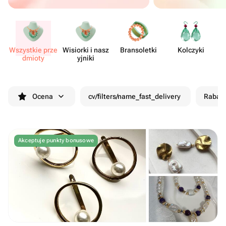
Wszystkie prze​
Wisiorki i nasz​
Brans​oletki
Kolczyki
dmioty
yjniki
Ocena
cv/filters/name_fast_delivery
Rabat
Akceptuje punkty bonusowe