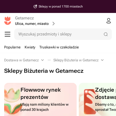
Sklepy w ponad 1700 miastach
Getamecz
Ulica, numer, miasto
Wyszukaj przedmioty i sklepy
Popularne
Kwiaty
Truskawki w czekoladzie
Dostawa w Getamecz
Sklepy Biżuteria w Getamecz
Sklepy Biżuteria w Getamecz
Flowwow rynek
Zdjęcie
prezentów
dostaw
Ufają nam miliony klientów w
Dbamy o to, 
ponad 30 krajach
sprostał Tw