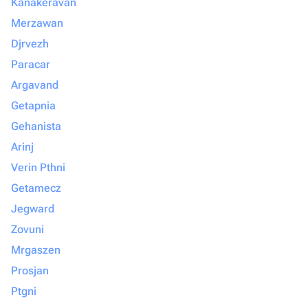
Kanakeravan
Merzawan
Djrvezh
Paracar
Argavand
Getapnia
Gehanista
Arinj
Verin Pthni
Getamecz
Jegward
Zovuni
Mrgaszen
Prosjan
Ptgni