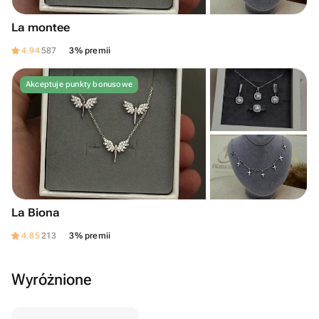
La montee
4.94
587
3% premii
Akceptuje punkty bonusowe
La Biona
4.85
213
3% premii
Wyróżnione