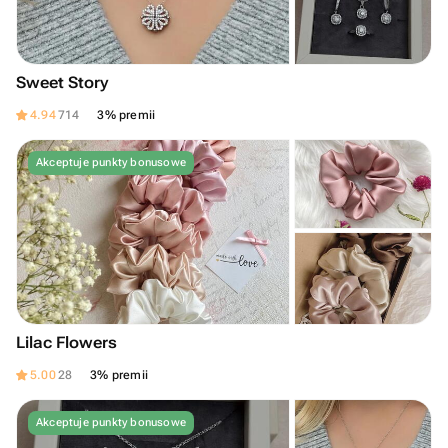
Sweet Story
4.94
714
3% premii
Akceptuje punkty bonusowe
Lilac Flowers
5.00
28
3% premii
Akceptuje punkty bonusowe