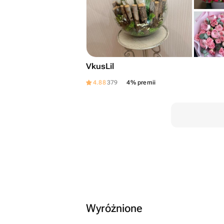
VkusLil
4.88
379
4% premii
Wyróżnione