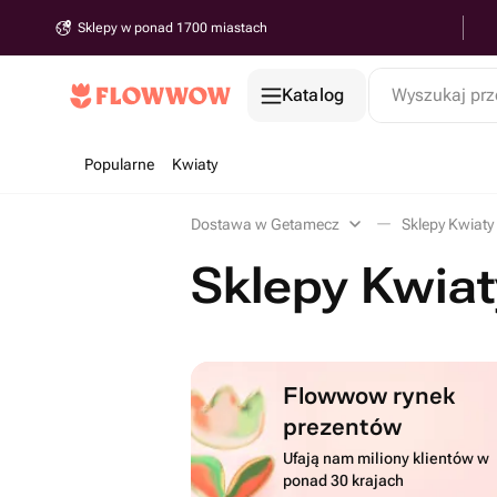
Sklepy w ponad 1700 miastach
Katalog
Wyszukaj prz
Popularne
Kwiaty
Dostawa w Getamecz
Sklepy Kwiat
Sklepy Kwia
Flowwow rynek
prezentów
Ufają nam miliony klientów w
ponad 30 krajach