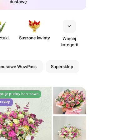
dostawę
ztuki
Suszone kwiaty
Więcej
kategorii
bonusowe WowPass
Supersklep
ptuje punkty bonusowe
rsklep