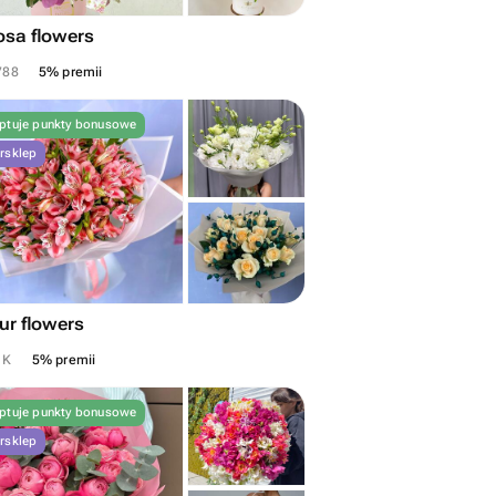
sa flowers
788
5% premii
ptuje punkty bonusowe
rsklep
ur flowers
1K
5% premii
ptuje punkty bonusowe
rsklep