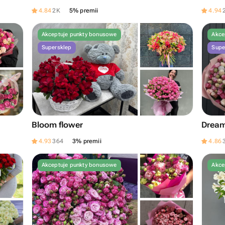
4.84
2K
5% premii
4.94
Akceptuje punkty bonusowe
Akce
Supersklep
Supe
Bloom flower
Dream
4.93
364
3% premii
4.86
Akceptuje punkty bonusowe
Akce