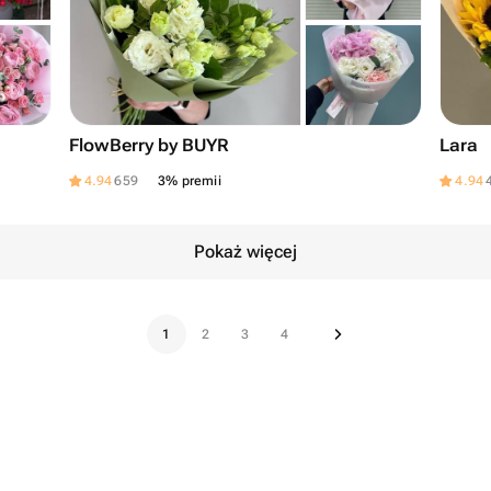
FlowBerry by BUYR
Lara
4.94
659
3% premii
4.94
Pokaż więcej
1
2
3
4