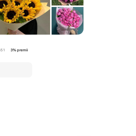
451
3% premii