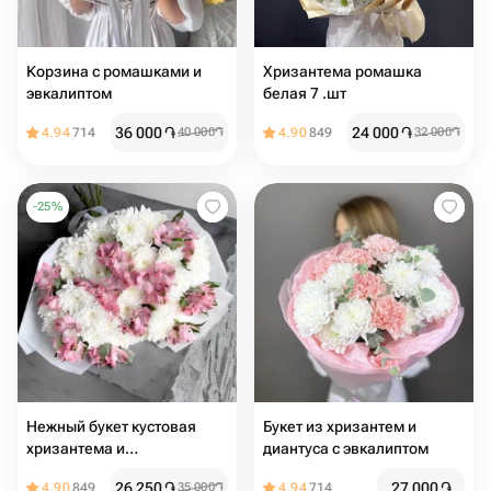
Корзина с ромашками и
Хризантема ромашка
эвкалиптом
белая 7 .шт
36 000
֏
24 000
֏
4.94
714
40 000
֏
4.90
849
32 000
֏
-
25
%
Нежный букет кустовая
Букет из хризантем и
хризантема и
диантуса с эвкалиптом
альстромерия
26 250
֏
27 000
֏
4.90
849
35 000
֏
4.94
714