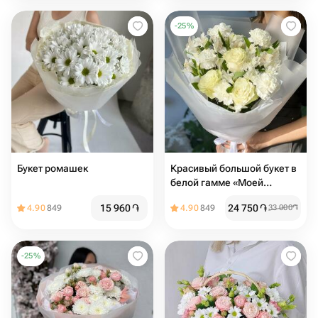
-
25
%
Букет ромашек
Красивый большой букет в
белой гамме «Моей
любимой маме»
15 960
֏
24 750
֏
4.90
849
4.90
849
33 000
֏
-
25
%