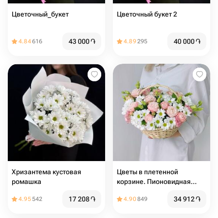
Цветочный_букет
Цветочный букет 2
43 000
֏
40 000
֏
4.84
616
4.89
295
Хризантема кустовая
Цветы в плетенной
ромашка
корзине. Пионовидная
кустовая роза мадам
17 208
֏
34 912
֏
4.95
542
4.90
849
бомбастик и хризантема