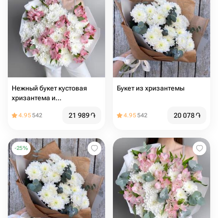
Нежный букет кустовая
Букет из хризантемы
хризантема и
альстромерия
21 989
֏
20 078
֏
4.95
542
4.95
542
-
25
%