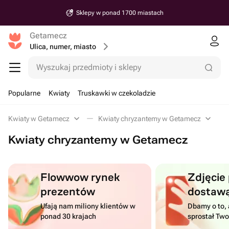
Sklepy w ponad 1700 miastach
Getamecz
Ulica, numer, miasto
Wyszukaj przedmioty i sklepy
Popularne
Kwiaty
Truskawki w czekoladzie
Kwiaty w Getamecz
Kwiaty chryzantemy w Getamecz
Kwiaty chryzantemy w Getamecz
Flowwow rynek
Zdjęcie
prezentów
dostaw
Ufają nam miliony klientów w
Dbamy o to, 
ponad 30 krajach
sprostał Tw