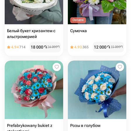
Ostatni
Белый букет хризантем с
Сумочка
альстромерией
18 000
֏
12 000
֏
4.94
714
24 000
֏
4.93
365
15 000
֏
Prefabrykowany bukiet z
Розы в голубом