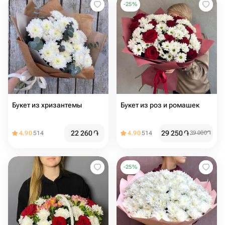
-
25
%
Букет из хризантемы
Букет из роз и ромашек
22 260
֏
29 250
֏
4.90
514
4.90
514
39 000
֏
-
25
%