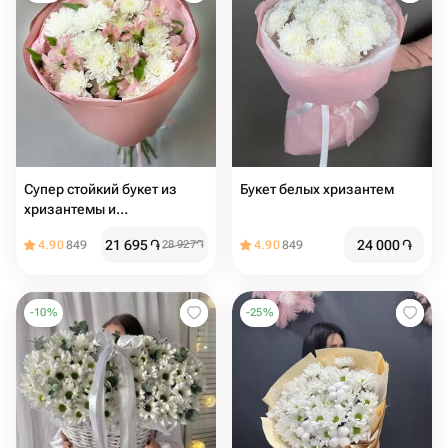
Супер стойкий букет из
Букет белых хризантем
хризантемы и
альстромерии «Амели»
21 695
֏
24 000
֏
4.90
849
28 927
֏
4.90
849
-
10
%
-
25
%