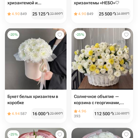
хризантемой и
хризантемы «НЕБО»🤍
альстромерией
25 125
֏
25 500
֏
4.90
849
33 500
֏
4.90
849
34 000
֏
-
20
%
-
25
%
Букет белых хризантем в
Солнечное объятие —
коробке
корзина с георгинами,
розами и эустомой
4.96
16 000
֏
112 500
֏
4.94
587
20 000
֏
150 000
֏
393
-
25
%