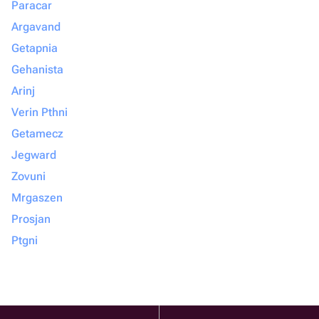
Paracar
Argavand
Getapnia
Gehanista
Arinj
Verin Pthni
Getamecz
Jegward
Zovuni
Mrgaszen
Prosjan
Ptgni