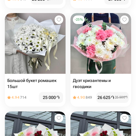
-
25
%
Большой букет ромашек
Дуэт хризантемы и
15шт
гвоздики
25 000
֏
26 625
֏
4.94
714
4.90
849
35 500
֏