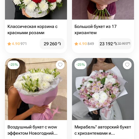
Классическая корзина с
Большой букет из 17
красными розами
хризантем
29 260
֏
23 192
֏
4.90
971
4.90
849
30 922
֏
-
25
%
-
25
%
Воздушный букет с wow
Мирабель" авторский букет
эффектом Новогодний
с хризантемами и