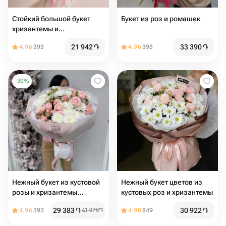
Стойкий большой букет
Букет из роз и ромашек
хризантемы и
альстромерия
21 942
֏
33 390
֏
4.96
393
4.96
393
-
30
%
Нежный букет из кустовой
Нежный букет цветов из
розы и хризантемы
кустовых роз и хризантемы
«Большой выбор букетов в
29 383
֏
30 922
֏
4.96
393
41 976
֏
4.90
849
профиле магазина»