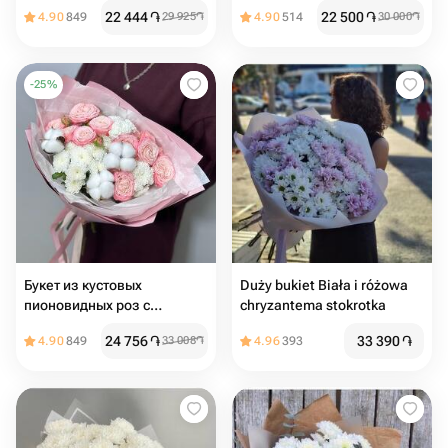
букет
альстромерией
22 444
֏
22 500
֏
4.90
849
29 925
֏
4.90
514
30 000
֏
-
25
%
Букет из кустовых
Duży bukiet Biała i różowa
пионовидных роз с
chryzantema stokrotka
хлопком
24 756
֏
33 390
֏
4.90
849
33 008
֏
4.96
393