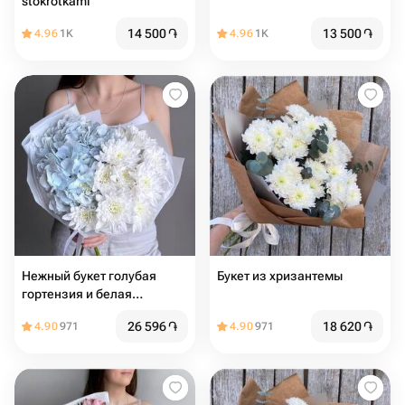
stokrotkami
14 500
֏
13 500
֏
4.96
1K
4.96
1K
Нежный букет голубая
Букет из хризантемы
гортензия и белая
хризантема
26 596
֏
18 620
֏
4.90
971
4.90
971