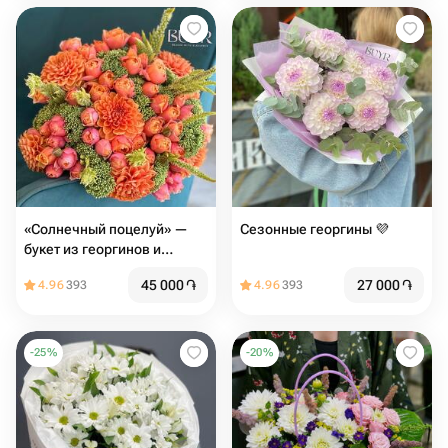
«Солнечный поцелуй» —
Сезонные георгины 💜
букет из георгинов и
кустовых роз
45 000
֏
27 000
֏
4.96
393
4.96
393
-
25
%
-
20
%