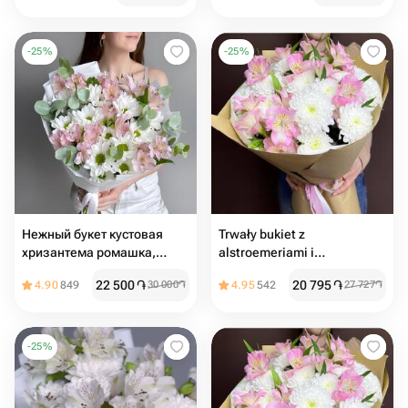
-
25
%
-
25
%
Нежный букет кустовая
Trwały bukiet z
хризантема ромашка,
alstroemeriami i
альстромерия и эвкалипт
chryzantemami
22 500
֏
20 795
֏
4.90
849
30 000
֏
4.95
542
27 727
֏
-
25
%