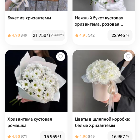
Букет из хризантемы
Нежный букет кустовая
хризантема, розовая
альстромерия и эвкалипт
21 750
֏
22 946
֏
4.90
849
29 000
֏
4.95
542
Хризантема кустовая
Цвeты в шляпной коробке:
ромашка
белые Хризантемы
15 959
֏
16 957
֏
4.90
971
4.90
849