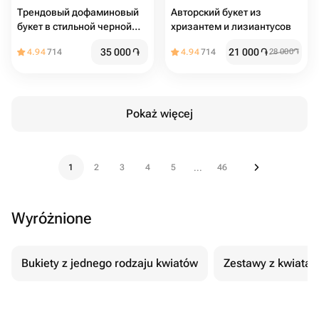
Трендовый дофаминовый
Авторский букет из
букет в стильной черной
хризантем и лизиантусов
упаковке
35 000
֏
21 000
֏
4.94
714
4.94
714
28 000
֏
Pokaż więcej
1
2
3
4
5
46
...
Wyróżnione
Bukiety z jednego rodzaju kwiatów
Zestawy z kwiatam