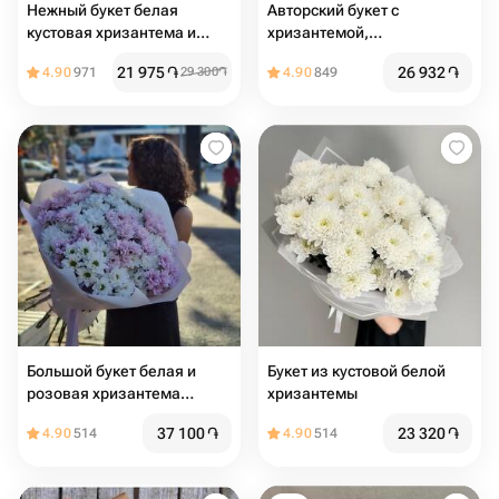
Нежный букет белая
Авторский букет с
кустовая хризантема и
хризантемой,
альстромерия
альстромерией и хлопком
21 975
֏
26 932
֏
4.90
971
29 300
֏
4.90
849
Большой букет белая и
Букет из кустовой белой
розовая хризантема
хризантемы
ромашка
37 100
֏
23 320
֏
4.90
514
4.90
514