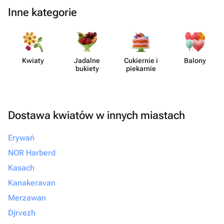
Inne kategorie
Kwiaty
Jadalne
Cukiernie i
Balony
bukiety
piekarnie
Dostawa kwiatów w innych miastach
Erywań
NOR Harberd
Kasach
Kanakeravan
Merzawan
Djrvezh