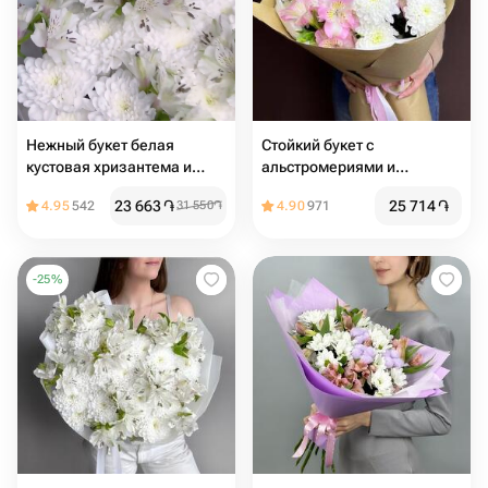
Нежный букет белая
Стойкий букет с
кустовая хризантема и
альстромериями и
альстромерия
хризантемами
23 663
֏
25 714
֏
4.95
542
31 550
֏
4.90
971
-
25
%