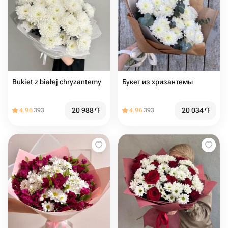
Bukiet z białej chryzantemy
Букет из хризантемы
20 988
֏
20 034
֏
4.96
393
4.96
393