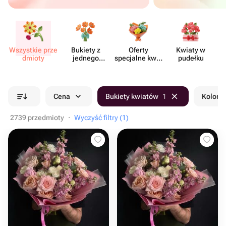
Wszystkie prze​
Bukiety z
Oferty
Kwiaty w
Kw
dmioty
jednego
specjalne kwia​
pudełku
rodzaju
ciarni
kwiatów
Cena
Bukiety kwiatów
1
Kolor b
2739 przedmioty
·
Wyczyść filtry (1)