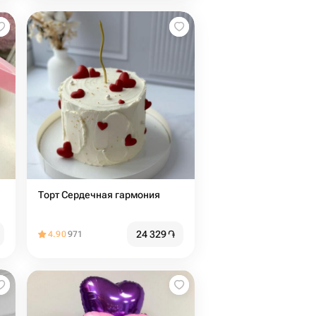
Торт Сердечная гармония
24 329
֏
4.90
971