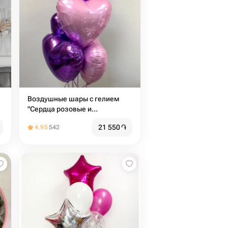
Воздушные шары с гелием
"Сердца розовые и
сиреневые" 5 шт
21 550
֏
4.95
542