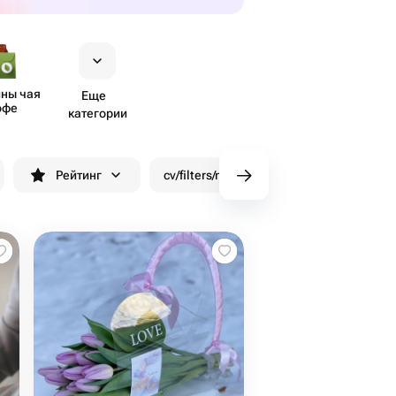
ны чая
Еще
офе
категории
Рейтинг
cv/filters/name_fast_delivery
Скид