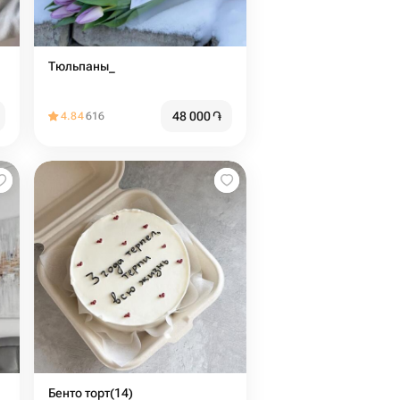
Тюльпаны_
48 000
֏
4.84
616
Бенто торт(14)