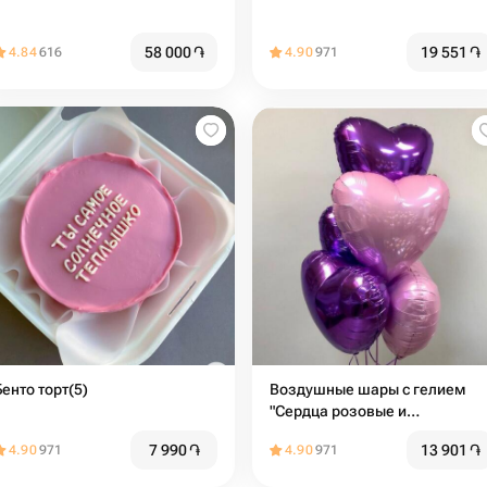
58 000
֏
19 551
֏
4.84
616
4.90
971
Бенто торт(5)
Воздушные шары с гелием
"Сердца розовые и
сиреневые" 5 шт
7 990
֏
13 901
֏
4.90
971
4.90
971