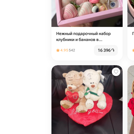
Нежный подарочный набор
клубники и бананов в
шоколаде
16 396
֏
4.95
542