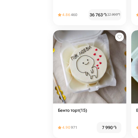
36 763
֏
4.86
460
37 900
֏
Бенто торт(15)
7 990
֏
4.90
971