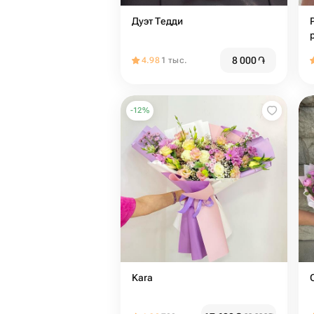
Дуэт Тедди
8 000
֏
4.98
1 тыс.
-
12
%
Kara