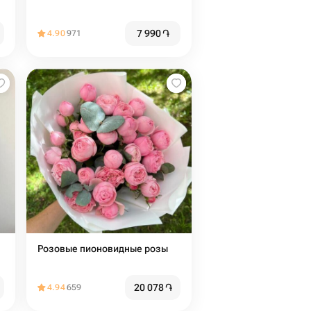
7 990
֏
4.90
971
Розовые пионовидные розы
20 078
֏
4.94
659