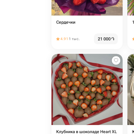
Сердечки
21 000
֏
4.91
1 тыс.
Клубника в шоколаде Heart XL