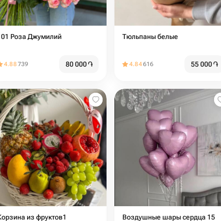
101 Роза Джумилий
Тюльпаны белые
80 000
֏
55 000
֏
4.88
739
4.84
616
Корзина из фруктов1
Воздушные шары сердца 15