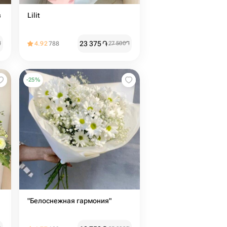
в
Lilit
23 375
֏
֏
4.92
788
27 500
֏
-
25
%
"Белоснежная гармония"