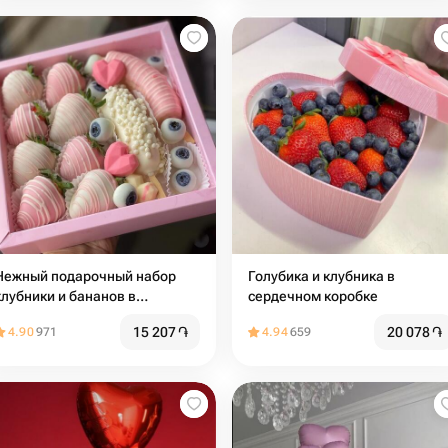
Нежный подарочный набор
Голубика и клубника в
клубники и бананов в
сердечном коробке
шоколаде
15 207
֏
20 078
֏
4.90
971
4.94
659