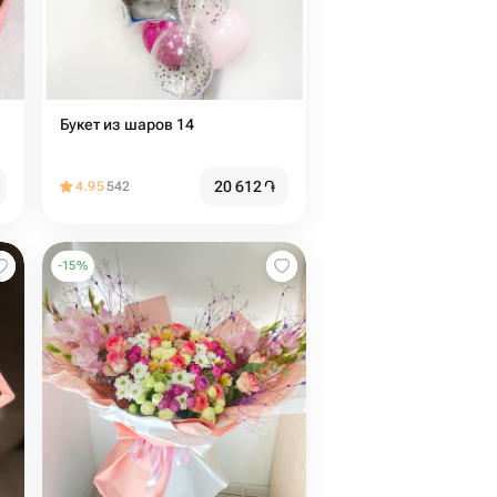
Букет из шаров 14
20 612
֏
4.95
542
-
15
%