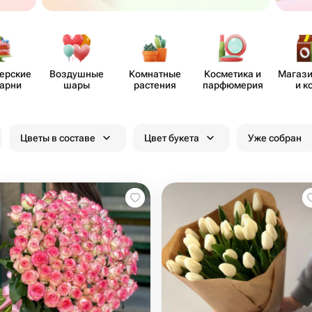
​ерские
Воздушные
Комнатные
Косметика и
Магази
карни
шары
растения
парф​юмерия
и к
Цветы в составе
Цвет букета
Уже собран