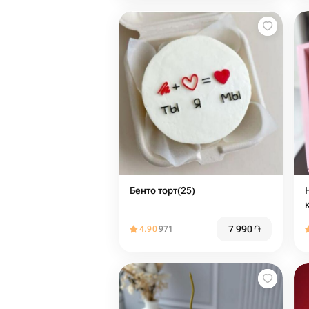
Бенто торт(25)
7 990
֏
4.90
971