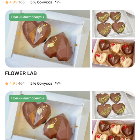
֏
֏
4.99
165
5% бонусов
Принимает бонусы
FLOWER LAB
֏
֏
4.95
464
5% бонусов
Принимает бонусы