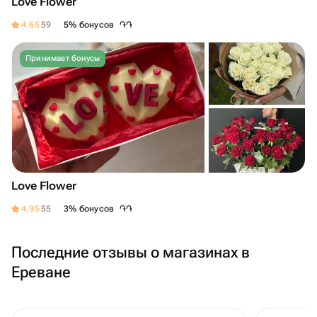
Love Flower
֏
֏
4.65
59
5% бонусов
Принимает бонусы
Love Flower
֏
֏
4.95
55
3% бонусов
Последние отзывы о магазинах в
Ереване