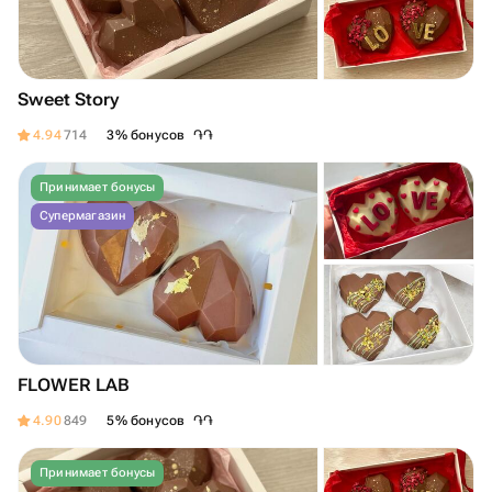
Sweet Story
֏
֏
4.94
714
3% бонусов
Принимает бонусы
Супермагазин
FLOWER LAB
֏
֏
4.90
849
5% бонусов
Принимает бонусы