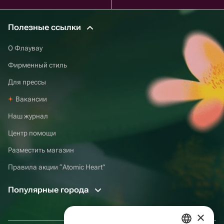
Полезные ссылки
О Флаувау
Фирменный стиль
Для прессы
Вакансии
Наш журнал
Центр помощи
Разместить магазин
Правила акции “Atomic Heart”
Популярные города
×