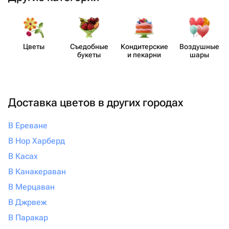
Цветы
Съедобные
Кондит​ерские
Воздушные
букеты
и пекарни
шары
Доставка цветов в других городах
В Ереване
В Нор Харберд
В Касах
В Канакераван
В Мерцаван
В Джрвеж
В Паракар