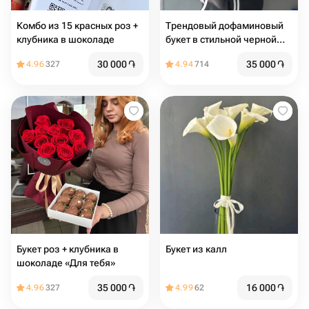
Комбо из 15 красных роз +
Трендовый дофаминовый
клубника в шоколаде
букет в стильной черной
упаковке
30 000
֏
35 000
֏
4.96
327
4.94
714
Букет роз + клубника в
Букет из калл
шоколаде «Для тебя»
35 000
֏
16 000
֏
4.96
327
4.99
62