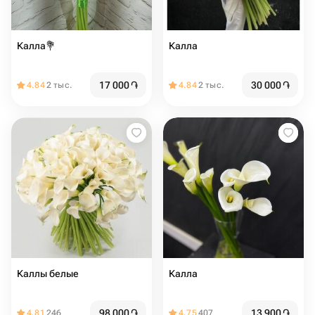
Калла💐
Калла
17 000
֏
30 000
֏
4.84
2 тыс.
4.84
2 тыс.
Каллы белые
Калла
98 000
֏
13 900
֏
4.81
246
4.75
407