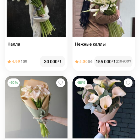
Калла
Нежные каллы
30 000
֏
155 000
֏
4.99
109
5.00
56
310 000
֏
-
50
%
-
50
%