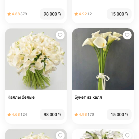
98 000
֏
15 000
֏
4.88
379
4.92
12
Каллы белые
Букет из калл
98 000
֏
15 000
֏
4.68
124
4.98
170