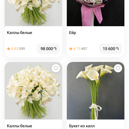
Каллы белые
Ейр
98 000
֏
15 600
֏
4.89
295
4.75
407
Каллы белые
Букет из калл