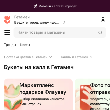
Магазины в 1300+ городах
Гетамеч
Введите город, улицу и дом доставки
Найти товары и магазины
Тренды
Цветы
Доставка цветов в Гетамеч
Каллы в Гетамеч
Букеты из калл в Гетамеч
Маркетплейс
Фото т
подарков Флаувау
отправ
Выбор миллионов клиентов
Убедитесь, 
в 30+ странах
соответств
ожиданиям