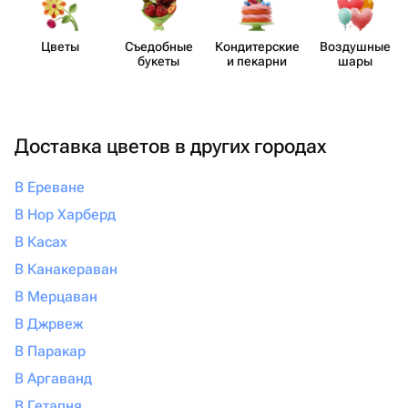
Цветы
Съедобные
Кондит​ерские
Воздушные
букеты
и пекарни
шары
Доставка цветов в других городах
В Ереване
В Нор Харберд
В Касах
В Канакераван
В Мерцаван
В Джрвеж
В Паракар
В Аргаванд
В Гетапня