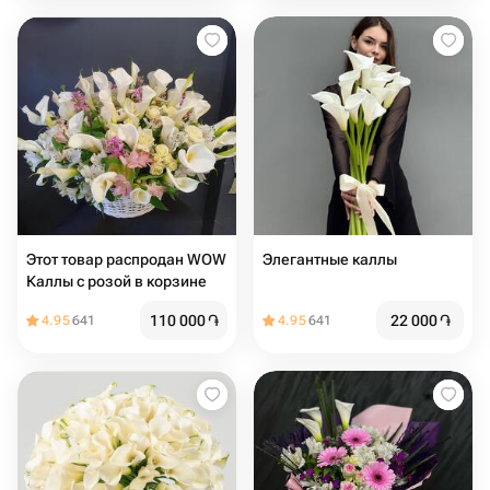
Этот товар распродан WOW
Элегантные каллы
Каллы с розой в корзине
110 000
֏
22 000
֏
4.95
641
4.95
641