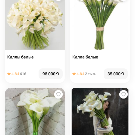
Каллы белые
Калла белые
98 000
֏
35 000
֏
4.84
616
4.84
2 тыс.