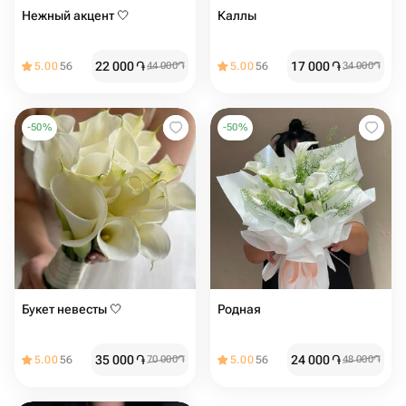
Нежный акцент 🤍
Каллы
22 000
֏
17 000
֏
5.00
56
44 000
֏
5.00
56
34 000
֏
-
50
%
-
50
%
Букет невесты 🤍
Родная
35 000
֏
24 000
֏
5.00
56
70 000
֏
5.00
56
48 000
֏