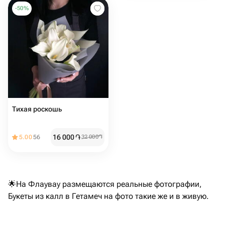
-
50
%
Тихая роскошь
16 000
֏
5.00
56
32 000
֏
🌟На Флаувау размещаются реальные фотографии,
Букеты из калл в Гетамеч на фото такие же и в живую.