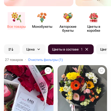
Все товары
Моно​букеты
Авторские
Цветы в
букеты
коробке
Цена
Цветы в составе
1
Цвет б
27 товаров
·
Очистить фильтры (1)