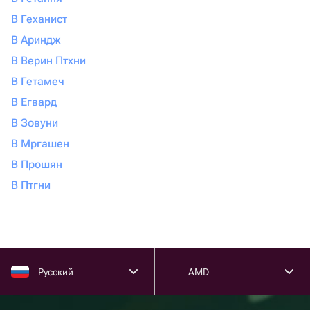
В Геханист
В Ариндж
В Верин Птхни
В Гетамеч
В Егвард
В Зовуни
В Мргашен
В Прошян
В Птгни
Русский
AMD