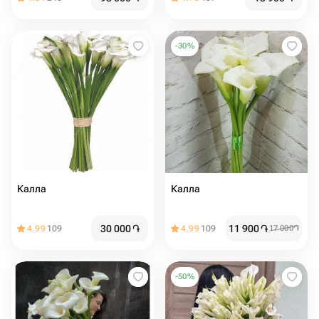
-
30
%
Калла
Калла
30 000
֏
11 900
֏
4.99
109
4.99
109
17 000
֏
-
50
%