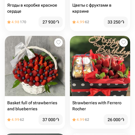
Ягоды в коробке красное
Цветы с фруктами в
сердце
карзине
27 930
֏
33 250
֏
4.98
170
4.99
62
Basket full of strawberries
Strawberries with Ferrero
and blueberries
Rocher
37 000
֏
26 000
֏
4.99
62
4.99
62