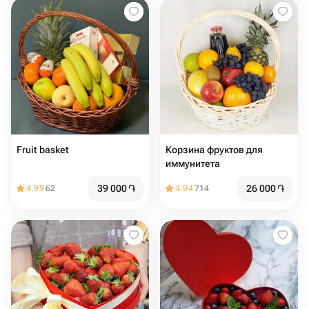
Fruit basket
Корзина фруктов для
иммунитета
39 000
֏
26 000
֏
4.99
62
4.94
714