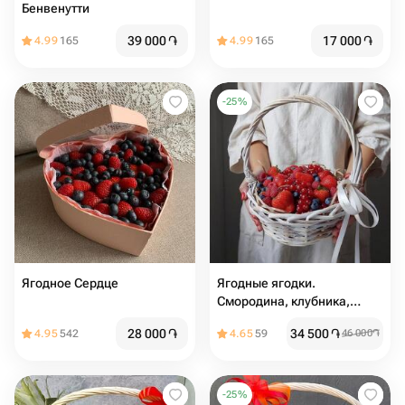
Бенвенутти
39 000
֏
17 000
֏
4.99
165
4.99
165
-
25
%
Ягодное Сердце
Ягодные ягодки.
Смородина, клубника,
малина и голубика,
28 000
֏
34 500
֏
4.95
542
4.65
59
46 000
֏
подарок
-
25
%