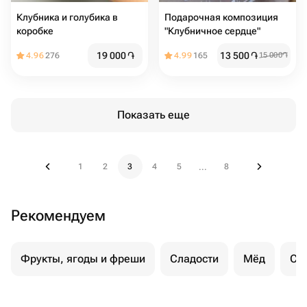
Клубника и голубика в
Подарочная композиция
коробке
"Клубничное сердце"
19 000
֏
13 500
֏
4.96
276
4.99
165
15 000
֏
Показать еще
1
2
3
4
5
8
...
Рекомендуем
Фрукты, ягоды и фреши
Сладости
Мёд
Су