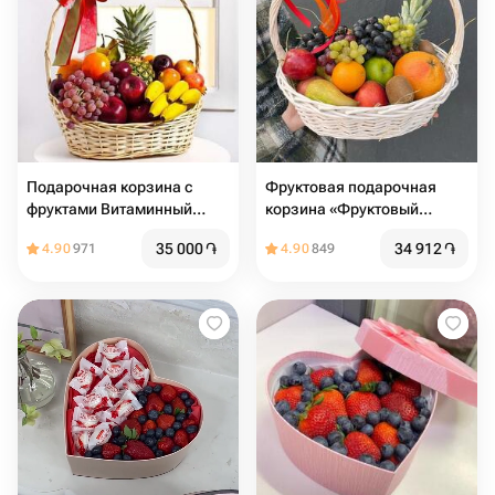
Подарочная корзина с
Фруктовая подарочная
фруктами Витаминный
корзина «Фруктовый
заряд2
шторм»
35 000
֏
34 912
֏
4.90
971
4.90
849