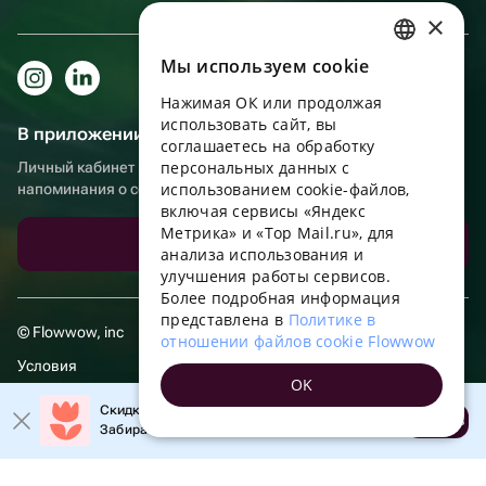
×
Мы используем сookie
RUSSIAN
Нажимая ОК или продолжая
ENGLISH
использовать сайт, вы
В приложении еще удобнее!
UKRAINIAN
соглашаетесь на обработку
персональных данных с
Личный кабинет получателя, больше бонусов за покупки и
PORTUGUESE
использованием cookie-файлов,
напоминания о событиях
включая сервисы «Яндекс
SPANISH
Метрика» и «Top Mail.ru», для
Скачать приложение
анализа использования и
HUNGARIAN
улучшения работы сервисов.
ITALIAN
Более подробная информация
представлена в
Политике в
FRENCH
© Flowwow, inc
отношении файлов cookie Flowwow
TURKISH
Условия
OK
GERMAN
Обработка персональных данных
Скидка 20% на первый заказ!
Открыть
Забирайте промокод в приложении!
POLISH