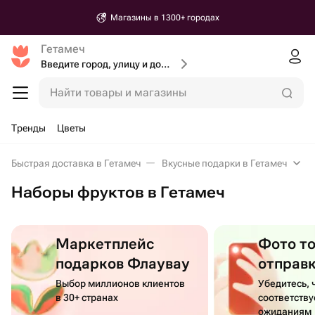
Магазины в 1300+ городах
Гетамеч
Введите город, улицу и дом доставки
Найти товары и магазины
Тренды
Цветы
Быстрая доставка в Гетамеч
Вкусные подарки в Гетамеч
Наборы фруктов в Гетамеч
Маркетплейс
Фото т
подарков Флаувау
отправ
Выбор миллионов клиентов
Убедитесь, 
в 30+ странах
соответств
ожиданиям