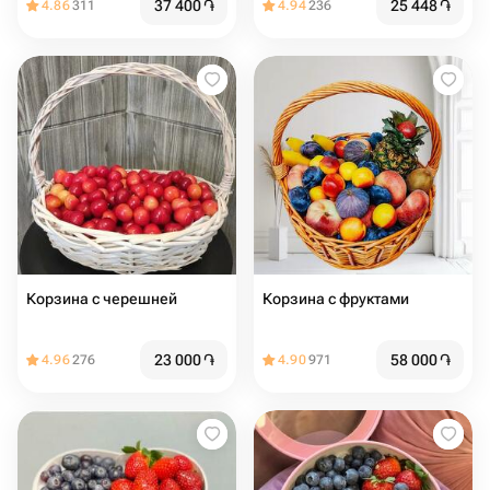
37 400
֏
25 448
֏
4.86
311
4.94
236
Корзина с черешней
Корзина с фруктами
23 000
֏
58 000
֏
4.96
276
4.90
971