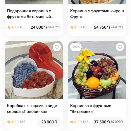
Подарочная корзина с
Корзина с фруктами «Фреш
фруктами Витаминный
Фрут»
заряд
24 000
֏
54 750
֏
4.99
165
32 000
֏
4.99
165
73 000
֏
-
25
%
Коробка с ягодами в виде
Корзинка с фруктами
сердца «Половинка»
"Витаминки"
28 000
֏
37 500
֏
4.99
165
4.99
165
50 000
֏