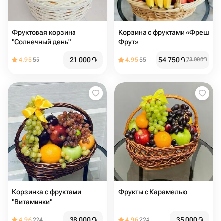
Фруктовая корзина
Корзина с фруктами «Фреш
"Солнечный день"
Фрут»
21 000
֏
54 750
֏
4.95
55
4.95
55
73 000
֏
Корзинка с фруктами
Фрукты с Карамелью
"Витаминки"
38 000
֏
35 000
֏
4.96
224
4.96
224