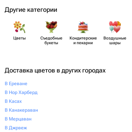
Другие категории
Цветы
Съедобные
Кондит​ерские
Воздушные
букеты
и пекарни
шары
Доставка цветов в других городах
В Ереване
В Нор Харберд
В Касах
В Канакераван
В Мерцаван
В Джрвеж