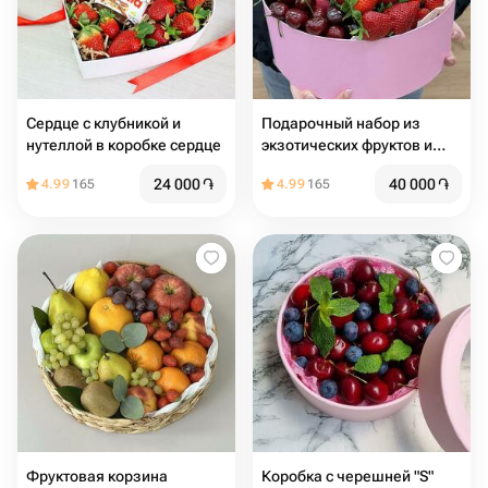
Сердце с клубникой и
Подарочный набор из
нутеллой в коробке сердце
экзотических фруктов и
ягод /
24 000
֏
40 000
֏
4.99
165
4.99
165
Фруктовая корзина
Коробка с черешней "S"