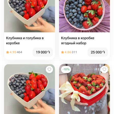
Клубника и голубика в
Клубника в коробке
коробке
ягодный набор
19 000
֏
25 000
֏
4.95
464
4.86
311
-
10
%