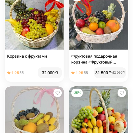
Корзина с фруктами
Фруктовая подарочная
корзина «Фруктовый
шторм»
32 000
֏
31 500
֏
4.95
55
4.95
55
42 000
֏
-
25
%