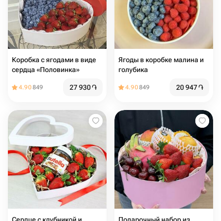
Коробка с ягодами в виде
Ягоды в коробке малина и
сердца «Половинка»
голубика
27 930
֏
20 947
֏
4.90
849
4.90
849
Сердце с клубникой и
Подарочный набор из