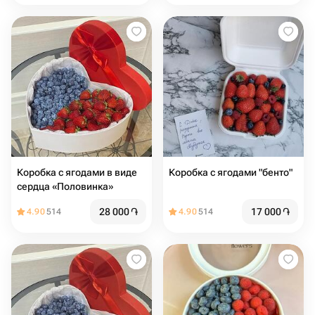
Коробка с ягодами в виде
Коробка с ягодами "бенто"
сердца «Половинка»
28 000
֏
17 000
֏
4.90
514
4.90
514