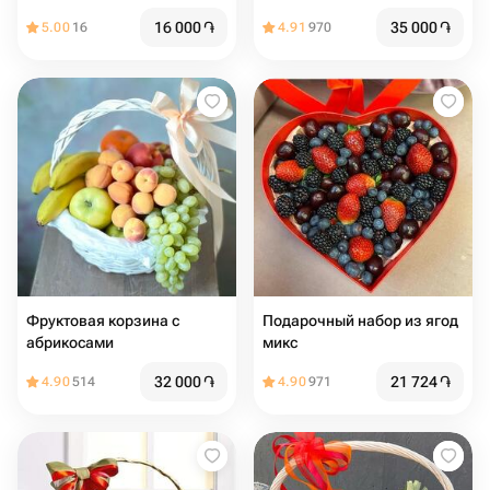
16 000
֏
35 000
֏
5.00
16
4.91
970
Фруктовая корзина с
Подарочный набор из ягод
абрикосами
микс
32 000
֏
21 724
֏
4.90
514
4.90
971