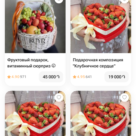
Фруктовый подарок,
Подарочная композиция
витаминный сюрприз 🤭
"Клубничное сердце"
45 000
֏
19 000
֏
4.90
971
4.95
641