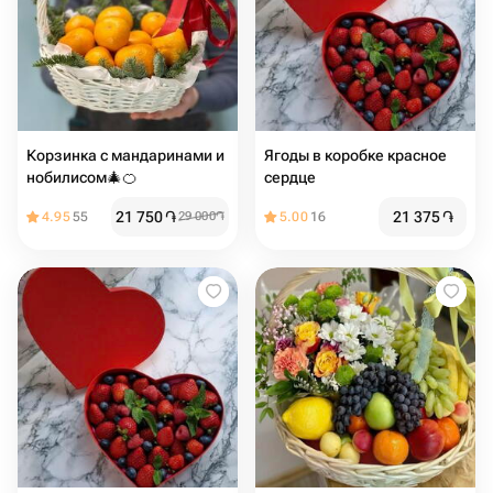
Корзинка с мандаринами и
Ягоды в коробке красное
нобилисом🎄🍊
сердце
21 750
֏
21 375
֏
4.95
55
29 000
֏
5.00
16