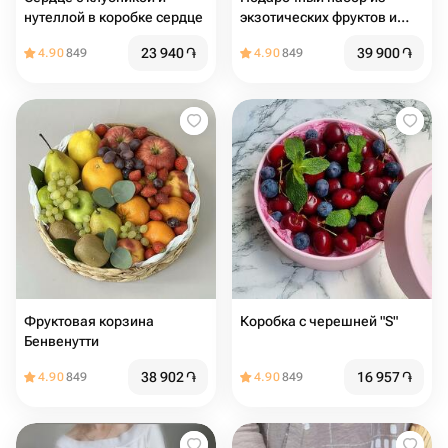
нутеллой в коробке сердце
экзотических фруктов и
ягод /
23 940
֏
39 900
֏
4.90
849
4.90
849
Фруктовая корзина
Коробка с черешней "S"
Бенвенутти
38 902
֏
16 957
֏
4.90
849
4.90
849