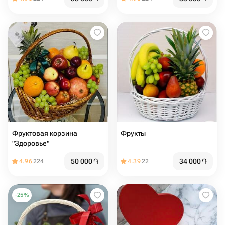
Фруктовая корзина
Фрукты
"Здоровье"
50 000
֏
34 000
֏
4.96
224
4.39
22
-
25
%