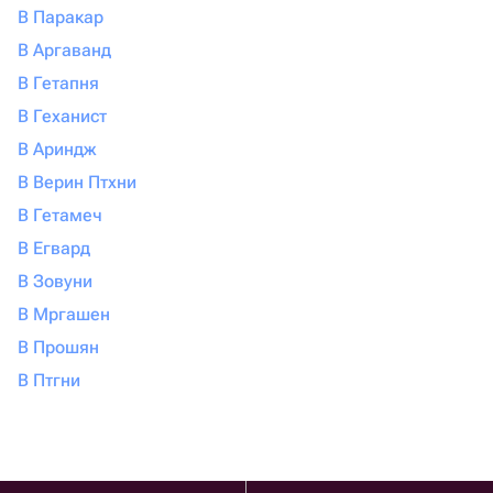
В Паракар
В Аргаванд
В Гетапня
В Геханист
В Ариндж
В Верин Птхни
В Гетамеч
В Егвард
В Зовуни
В Мргашен
В Прошян
В Птгни