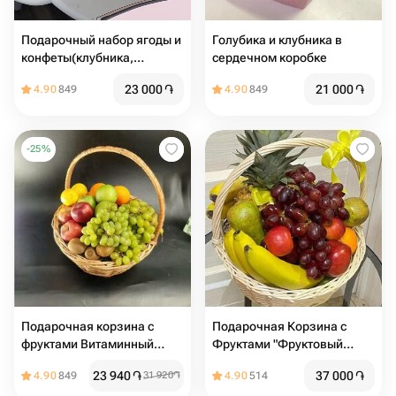
Подарочный набор ягоды и
Голубика и клубника в
конфеты(клубника,
сердечном коробке
голубика, Рафаэлло) в
23 000
֏
21 000
֏
4.90
849
4.90
849
коробке сердце ♥️
-
25
%
Подарочная корзина с
Подарочная Корзина с
фруктами Витаминный
Фруктами "Фруктовый
заряд
Коктейль"
23 940
֏
37 000
֏
4.90
849
31 920
֏
4.90
514