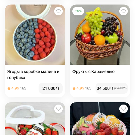
-
25
%
Ягоды в коробке малина и
Фрукты с Карамелью
голубика
21 000
֏
34 500
֏
4.99
165
4.99
165
46 000
֏