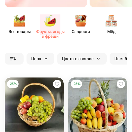
Все товары
Фрукты, ягоды
Сладости
Мёд
и фреши
Цена
Цветы в составе
Цвет бук
-
25
%
-
25
%