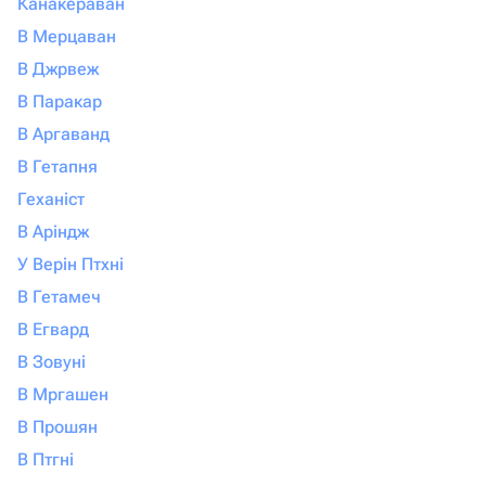
Канакераван
В Мерцаван
В Джрвеж
В Паракар
В Аргаванд
В Гетапня
Геханіст
В Аріндж
У Верін Птхні
В Гетамеч
В Егвард
В Зовуні
В Мргашен
В Прошян
В Птгні