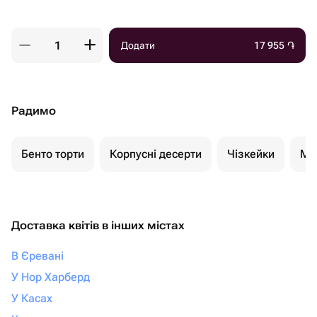
Додати
17 955
֏
Радимо
Бенто торти
Корпусні десерти
Чізкейки
Мо
Доставка квітів в інших містах
В Єревані
У Нор Харберд
У Касах