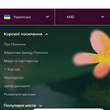
Українська
AMD
Корсині посилання
Про Flowwow
Айдентика бренду Flowwow
Медіа та партнерства
Карʼєра
Наш журнал
Центр допомоги
Розмістити магазин
Популярні міста