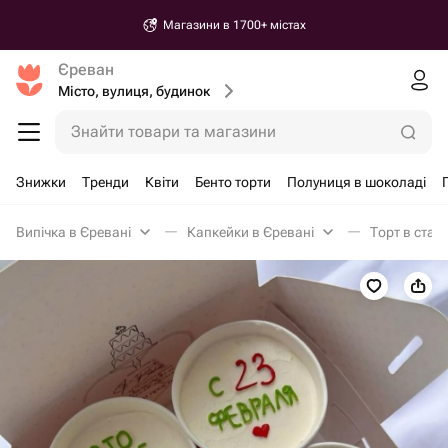
Магазини в 1700+ містах
Єреван
Місто, вулиця, будинок
Знайти товари та магазини
Знижки
Тренди
Квіти
Бенто торти
Полуниця в шоколаді
Випічка в Єревані
Капкейки в Єревані
Торт в стака