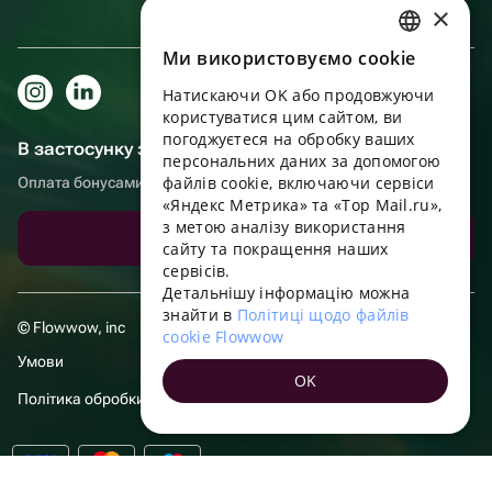
×
Ми використовуємо cookie
RUSSIAN
Натискаючи OK або продовжуючи
ENGLISH
користуватися цим сайтом, ви
UKRAINIAN
погоджуєтеся на обробку ваших
В застосунку зручніше!
персональних даних за допомогою
PORTUGUESE
файлів cookie, включаючи сервіси
Оплата бонусами, самовивіз, зручний чат підтримки
«Яндекс Метрика» та «Top Mail.ru»,
SPANISH
з метою аналізу використання
Завантажити додаток
сайту та покращення наших
HUNGARIAN
сервісів.
ITALIAN
Детальнішу інформацію можна
знайти в
Політиці щодо файлів
FRENCH
© Flowwow, inc
cookie Flowwow
TURKISH
Умови
OK
GERMAN
Політика обробки даних
POLISH