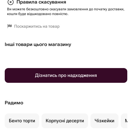
Правила скасування
Ви можете безкоштовно скасувати замовлення до початку доставки,
кошти буде відшкодовано повністю.
Поскаржитись на товар
Інші товари цього магазину
Дізнатись про надходження
Радимо
Бенто торти
Корпусні десерти
Чізкейки
Мо