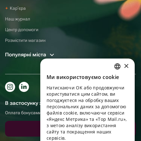
Карʼєра
Наш журнал
Центр допомоги
Розмістити магазин
Популярні міста
×
Ми використовуємо cookie
RUSSIAN
Натискаючи OK або продовжуючи
ENGLISH
користуватися цим сайтом, ви
UKRAINIAN
погоджуєтеся на обробку ваших
В застосунку зручніше!
персональних даних за допомогою
PORTUGUESE
файлів cookie, включаючи сервіси
Оплата бонусами, самовивіз, зручний чат підтримки
«Яндекс Метрика» та «Top Mail.ru»,
SPANISH
з метою аналізу використання
Завантажити додаток
сайту та покращення наших
HUNGARIAN
сервісів.