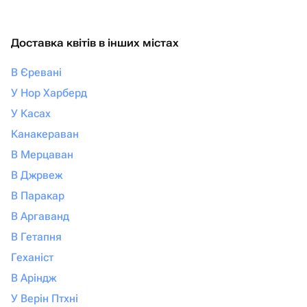
Доставка квітів в інших містах
В Єревані
У Нор Харберд
У Касах
Канакераван
В Мерцаван
В Джрвеж
В Паракар
В Аргаванд
В Гетапня
Геханіст
В Аріндж
У Верін Птхні