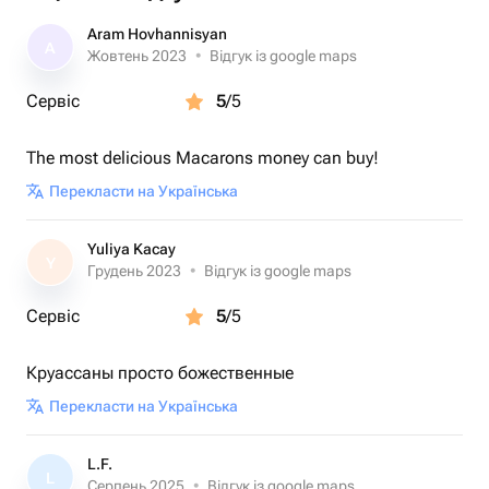
покрытием 💫
Каждая мадлен — это маленький десерт с большим
Aram Hovhannisyan
A
характером.
Жовтень 2023
•
Відгук із google maps
Идеально к кофе, для подарка или чтобы просто
Сервіс
5
/5
побаловать себя 🤍
The most delicious Macarons money can buy!
Перекласти на Українська
Yuliya Kacay
Y
Грудень 2023
•
Відгук із google maps
Сервіс
5
/5
Круассаны просто божественные
Перекласти на Українська
L.F.
L
Серпень 2025
•
Відгук із google maps