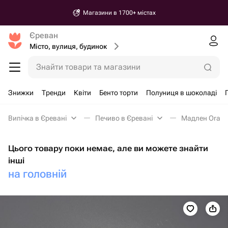
Магазини в 1700+ містах
Єреван
Місто, вулиця, будинок
Знайти товари та магазини
Знижки
Тренди
Квіти
Бенто торти
Полуниця в шоколаді
Випічка в Єревані
Печиво в Єревані
Мадлен Orang
Цього товару поки немає, але ви можете знайти
інші
на головній