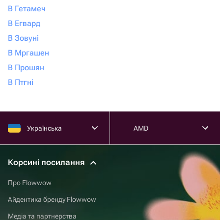
В Гетамеч
В Егвард
В Зовуні
В Мргашен
В Прошян
В Птгні
Українська
AMD
Корсині посилання
Про Flowwow
Айдентика бренду Flowwow
Медіа та партнерства