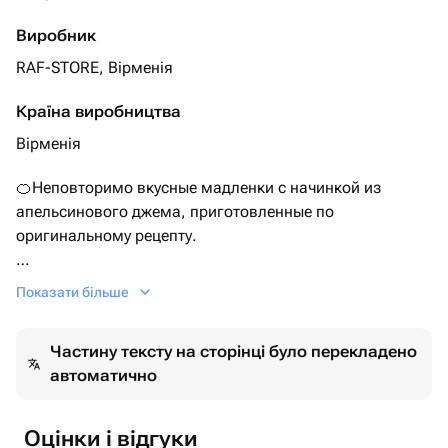
Виробник
RAF-STORE, Вірменія
Країна виробництва
Вірменія
🍊Неповторимо вкусные мадленки с начинкой из
апельсинового джема, приготовленные по
оригинальному рецепту.
Мадлен — французская нежность в авторском
Показати більше
исполнении.
Воздушные, ароматные, с лёгкой золотистой корочкой.
Частину тексту на сторінці було перекладено
Мы готовим мадлен из сливочного масла, миндальной
автоматично
и пшеничной муки, свежих яиц, сахара и натурального
мёда — без лишнего, только чистый вкус и текстура.
Каждая — с нежной начинкой и изящным шоколадным
Оцінки і відгуки