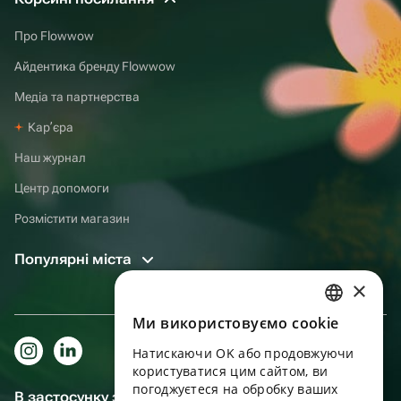
Про Flowwow
Айдентика бренду Flowwow
Медіа та партнерства
Карʼєра
Наш журнал
Центр допомоги
Розмістити магазин
Популярні міста
×
Ми використовуємо cookie
RUSSIAN
Натискаючи OK або продовжуючи
ENGLISH
користуватися цим сайтом, ви
UKRAINIAN
погоджуєтеся на обробку ваших
В застосунку зручніше!