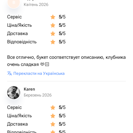
В
RAF Store — когда сладости становятся искусством 💛
Квітень 2026
Сервіс
5
/5
Ціна/Якість
5
/5
Доставка
5
/5
Відповідність
5
/5
Все отлично, букет соответствует описанию, клубника
очень сладкая 🫶🏻
Перекласти на Українська
Karen
Березень 2026
Сервіс
5
/5
Ціна/Якість
5
/5
Доставка
5
/5
Відповідність
5
/5