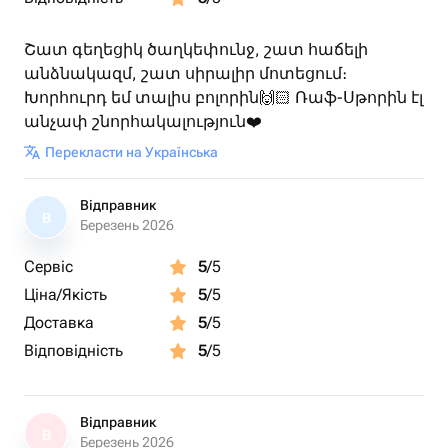
Շատ գեղեցիկ ծաղկեփունջ, շատ հաճելի
անձնակազմ, շատ սիրալիր մոտեցում։
Խորհուրդ եմ տալիս բոլորին🙌🏻 Ռաֆ-Սթորին էլ
անչափ շնորհակալություն❤️
Перекласти на Українська
Відправник
В
Березень 2026
Сервіс
5
/5
Ціна/Якість
5
/5
Доставка
5
/5
Відповідність
5
/5
Відправник
В
Березень 2026