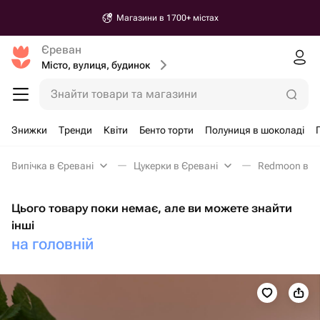
Магазини в 1700+ містах
Єреван
Місто, вулиця, будинок
Знайти товари та магазини
Знижки
Тренди
Квіти
Бенто торти
Полуниця в шоколаді
Випічка в Єревані
Цукерки в Єревані
Redmoon в Є
Цього товару поки немає, але ви можете знайти
інші
на головній