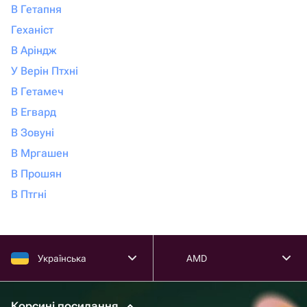
В Гетапня
Геханіст
В Аріндж
У Верін Птхні
В Гетамеч
В Егвард
В Зовуні
В Мргашен
В Прошян
В Птгні
Українська
AMD
Корсині посилання