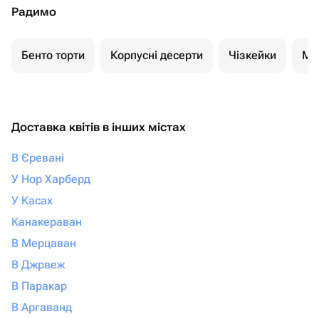
Радимо
Бенто торти
Корпусні десерти
Чізкейки
Мо
Доставка квітів в інших містах
В Єревані
У Нор Харберд
У Касах
Канакераван
В Мерцаван
В Джрвеж
В Паракар
В Аргаванд