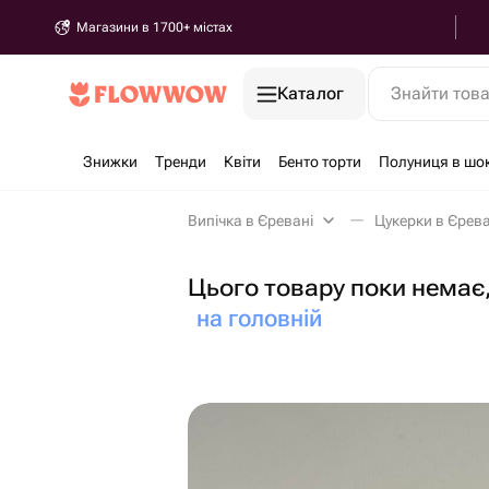
Магазини в 1700+ містах
Каталог
Знайти тов
Знижки
Тренди
Квіти
Бенто торти
Полуниця в шо
Випічка в Єревані
Цукерки в Єрева
Цього товару поки немає,
на головній