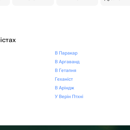
істах
В Паракар
В Аргаванд
В Гетапня
Геханіст
В Аріндж
У Верін Птхні