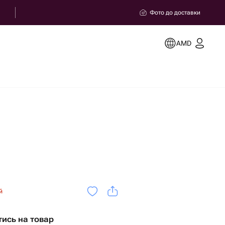
Фото до доставки
AMD
й
тись на товар