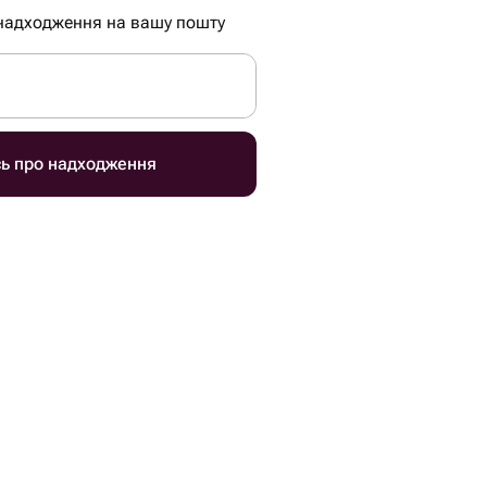
надходження на вашу пошту
сь про надходження
р, чаще соевый)
н
й юзу