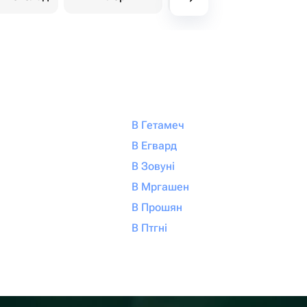
В Гетамеч
В Егвард
В Зовуні
В Мргашен
В Прошян
В Птгні