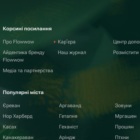
Корсині посилання
Про Flowwow
Карʼєра
Центр доп
Айдентика бренду
Наш журнал
Розмістити
Flowwow
Медіа та партнерства
Популярні міста
Єреван
Аргаванд
Зовуни
Нор Харберд
Гетапня
Мргашен
Касах
Геханіст
Прошян
Канакераван
Аріндж
Птхни