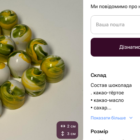
Ми повідомимо про 
Ваша пошта
Дізнати
Склад
Состав шоколада
. какао-тёртое
• какао-масло
• сахар
• лецитин (эмульгато
Показати більше
• ваниль или ванили
2 см
Начинка -шоколадны
Розмір
3 см