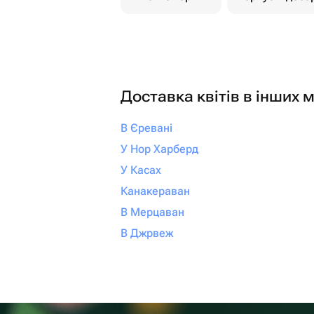
Доставка квітів в інших м
В Єревані
У Нор Харберд
У Касах
Канакераван
В Мерцаван
В Джрвеж