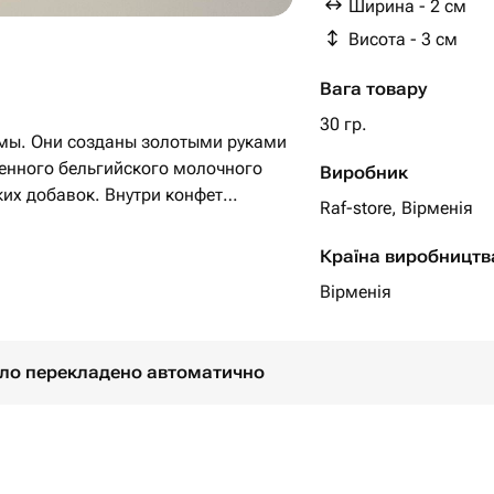
Ширина - 2 см
Висота - 3 см
Вага товару
30 гр.
имы. Они созданы золотыми руками
енного бельгийского молочного
Виробник
их добавок. Внутри конфет
Raf-store, Вірменія
дополняет вкус, делая его
ым. Ни один сладкоежка не сможет
Країна виробництв
т. Конфеты можно заказать в
Вірменія
ортименте - дубайски
ель,черная
ташки с малиной,нут,карамель со
було перекладено автоматично
уйя,ментол,кокосово-клубничная
вкусов. Конфеты доставляются в
паковке.