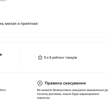
ень милая и приятная
ie
5 з 5
рейтинг товарів
Правила скасування
його
Ви можете безкоштовно скасувати замовлення до
початку доставки, кошти буде відшкодовано
повністю.