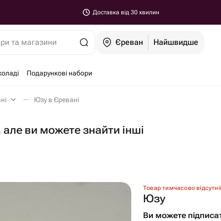
Доставка від 30 хвилин
ари та магазини
Єреван
Найшвидше
коладі
Подарункові набори
ні
Юзу в Єревані
 але ви можете знайти інші
Товар тимчасово відсутні
Юзу
Ви можете підписа