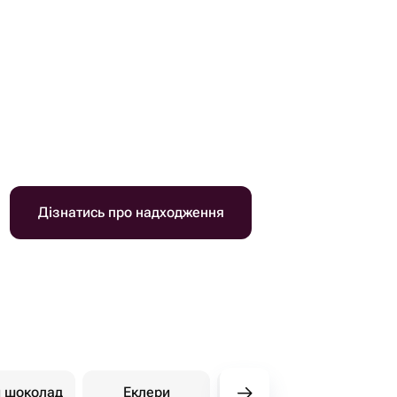
Дізнатись про надходження
й шоколад
Еклери
Східні солодощі
Ди