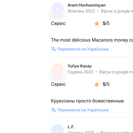
Aram Hovhannisyan
A
Жовтень 2023
•
Відгук із google
Сервіс
5
/5
The most delicious Macarons money c
Перекласти на Українська
Yuliya Kacay
Y
Грудень 2023
•
Відгук із google 
Сервіс
5
/5
Круассаны просто божественные
Перекласти на Українська
L.F.
L
Серпень 2025
•
Відгук із google 