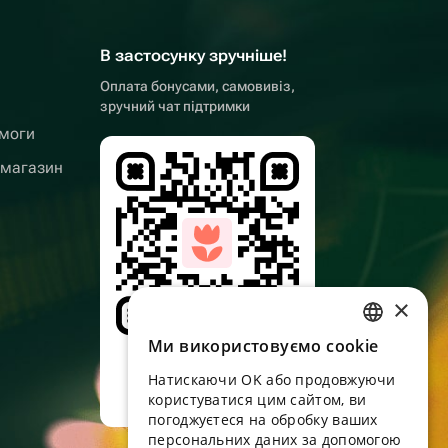
В застосунку зручніше!
Оплата бонусами, самовивіз,
зручний чат підтримки
омоги
 магазин
×
Ми використовуємо cookie
RUSSIAN
Наведіть камеру,
завантажте додаток
Натискаючи OK або продовжуючи
ENGLISH
користуватися цим сайтом, ви
UKRAINIAN
погоджуєтеся на обробку ваших
персональних даних за допомогою