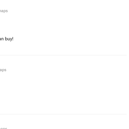
 maps
an buy!
maps
maps