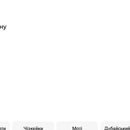
ну
рти
Чізкейки
Моті
Дубайськи