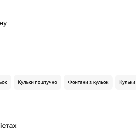
ну
ьок
Кульки поштучно
Фонтани з кульок
Кульки
істах