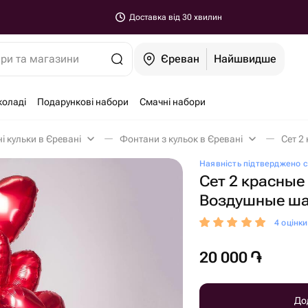
Доставка від 30 хвилин
ари та магазини
Єреван
Найшвидше
коладі
Подарункові набори
Смачні набори
і кульки в Єревані
Фонтани з кульок в Єревані
Наявність підтверджено с
Сет 2 красные
Воздушные ша
4 оцінк
20 000
֏
До