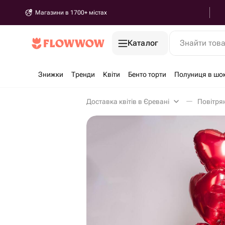
Магазини в 1700+ містах
Каталог
Знайти тов
Знижки
Тренди
Квіти
Бенто торти
Полуниця в шо
Доставка квітів в Єревані
Повітрян