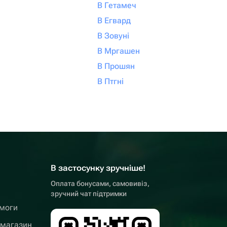
В Гетамеч
В Егвард
В Зовуні
В Мргашен
В Прошян
В Птгні
В застосунку зручніше!
Оплата бонусами, самовивіз,
зручний чат підтримки
омоги
 магазин