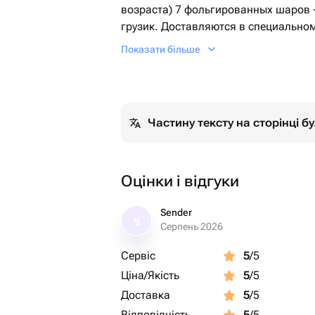
возраста) 7 фольгированных шаров -сердец, собранные в фонтан на
грузик. Доставляются в специально
Комплектация: 7 красных фольгиро
Показати більше
Частину тексту на сторінці 
Оцінки і відгуки
Sender
S
Серпень 2026
Сервіс
5
/5
Ціна/Якість
5
/5
Доставка
5
/5
Відповідність
5
/5