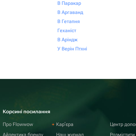
В Паракар
В Аргаванд
В Гетапня
Геханіст
В Аріндж
У Верін Птхні
Корсині посилання
Про Flowwow
Карʼєра
Центр доп
Айдентика бренду
Наш журнал
Розмістити