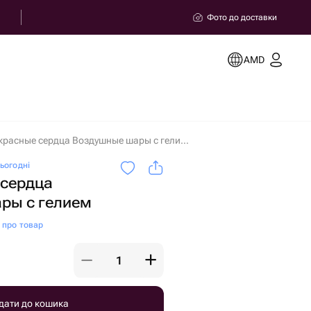
Фото до доставки
AMD
Сет 2 красные сердца Воздушные шары с гелием в Єревані
ьогодні
 сердца
ры с гелием
и про товар
дати до кошика