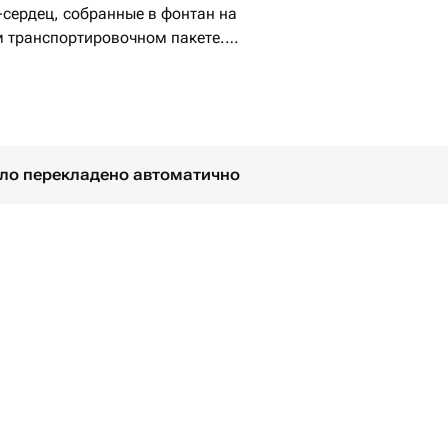
м транспортировочном пакете.
ванных сердец
було перекладено автоматично