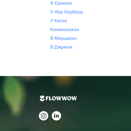
В Єревані
У Нор Харберд
У Касах
Канакераван
В Мерцаван
В Джрвеж