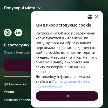
Популярні міста
×
Ми використовуємо cookie
RUSSIAN
Натискаючи OK або продовжуючи
ENGLISH
користуватися цим сайтом, ви
UKRAINIAN
погоджуєтеся на обробку ваших
В застосунку зручніше!
персональних даних за допомогою
PORTUGUESE
файлів cookie, включаючи сервіси
Оплата бонусами, самовивіз, зручний чат підтримки
«Яндекс Метрика» та «Top Mail.ru»,
SPANISH
з метою аналізу використання
Завантажити додаток
сайту та покращення наших
HUNGARIAN
сервісів.
ITALIAN
Детальнішу інформацію можна
знайти в
Політиці щодо файлів
FRENCH
© Flowwow, inc
cookie Flowwow
TURKISH
Умови
OK
GERMAN
Політика обробки даних
POLISH