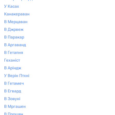
У Касах
Канакераван
В Мерцаван
В Джрвеж
В Паракар
В Аргаванд
В Гетапня
Геханіст
В Аріндж
У Верін Птхні
В Гетамеч
В Егвард
В Зовуні
В Мргашен
В Прошян