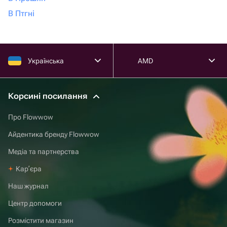
В Птгні
Українська
AMD
Корсині посилання
Про Flowwow
Айдентика бренду Flowwow
Медіа та партнерства
Карʼєра
Наш журнал
Центр допомоги
Розмістити магазин