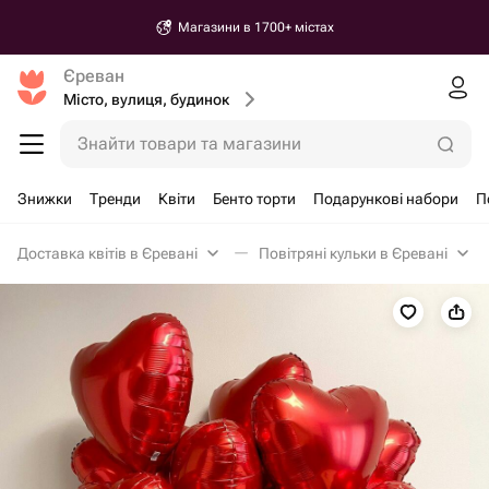
Магазини в 1700+ містах
Єреван
Місто, вулиця, будинок
Знайти товари та магазини
Знижки
Тренди
Квіти
Бенто торти
Подарункові набори
П
Доставка квітів в Єревані
Повітряні кульки в Єревані