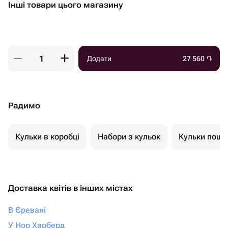
Інші товари цього магазину
Додати
27 560
֏
Радимо
Кульки в коробці
Набори з кульок
Кульки пошт
Доставка квітів в інших містах
В Єревані
У Нор Харберд