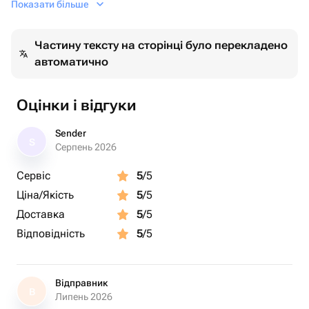
Показати більше
Сердце, Красный - 10 шт. Шарики на ленточках, в
связке, которую легко можно распустить и шарики
Частину тексту на сторінці було перекладено
взлетят☺️ В комплекте грузик.
автоматично
Оцінки і відгуки
Sender
S
Серпень 2026
Сервіс
5
/5
Ціна/Якість
5
/5
Доставка
5
/5
Відповідність
5
/5
Відправник
В
Липень 2026