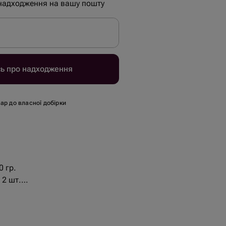
надходження на вашу пошту
сь про надходження
ар до власної добірки
0 гр.
 2 шт.
очку - 150 гр.
.