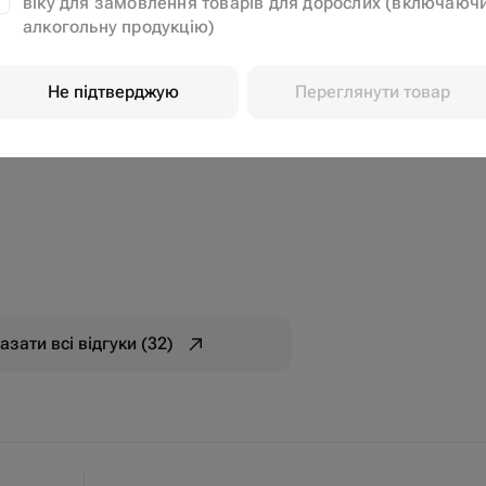
віку для замовлення товарів для дорослих (включаюч
ь ценно в день рождения близкого человека)
алкогольну продукцію)
Не підтверджую
Переглянути товар
азати всі відгуки (32)