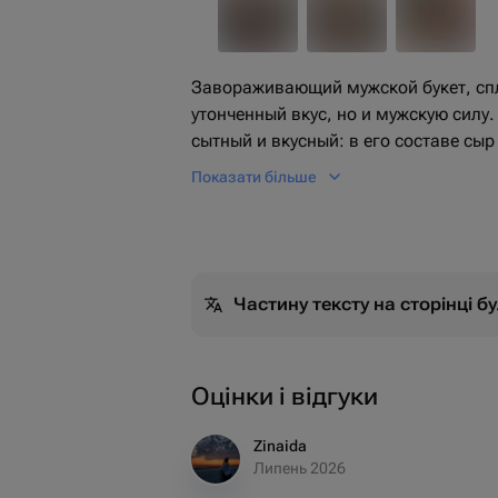
Завораживающий мужской букет, спл
утонченный вкус, но и мужскую силу
сытный и вкусный: в его составе сы
изыска, великолепные соленые фист
Показати більше
гармонично дополняющих общий вкус
арахис в кулечках, а арахис со вкус
пикантности. Изюминкой букета явля
которые дополняются аппетитными чи
идеальное сочетание стиля, вкуса и
Частину тексту на сторінці 
подарок для истинного гурмана!
Оцінки і відгуки
Zinaida
Липень 2026