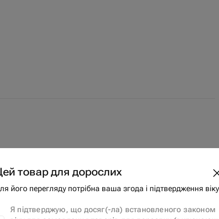
Цей товар для дорослих
ля його перегляду потрібна ваша згода і підтвердження віку
Я підтверджую, що досяг(-ла) встановленого законом
ктуальность! Внушительный вес, красиво оформлено и