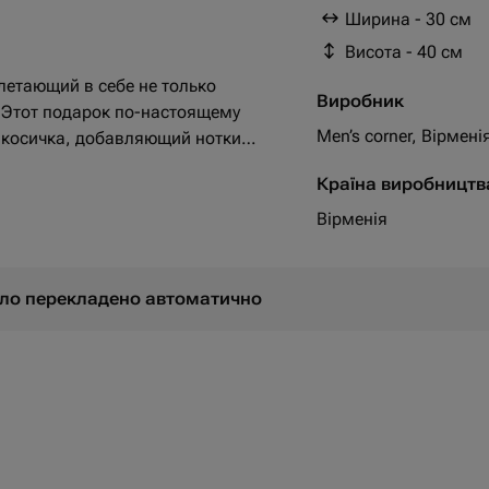
арахис со вкусом вас
Ширина - 30 см
арахис со вкусом сыр
Висота - 40 см
етающий в себе не только
Виробник
. Этот подарок по-настоящему
Men’s corner, Вірмені
р косичка, добавляющий нотки
ашки, два острых перца чили,
Країна виробництв
. В набор также входят сухарики и
ом васаби и сыра добавят
Вірменія
ются три бутылки пива Corona,
псами Pringles. Этот букет -
 мужского характера. Идеальный
було перекладено автоматично