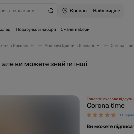
ари та магазини
Єреван
Найшвидше
коладі
Подарункові набори
Смачні набори
букети в Єревані
Чоловічі букети в Єревані
Corona time
 але ви можете знайти інші
Товар тимчасово відсутні
Corona time
11 оцін
Ви можете підписа