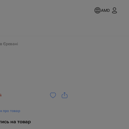
AMD
 в Єревані
й
ок про товар
тись на товар