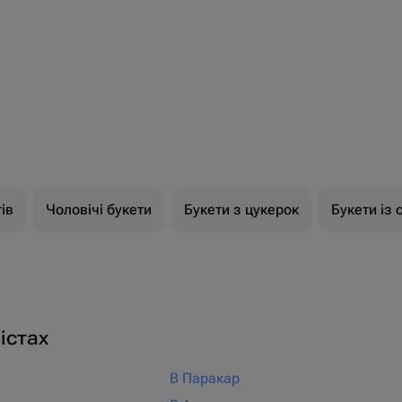
ів
Чоловічі букети
Букети з цукерок
Букети із 
істах
В Паракар