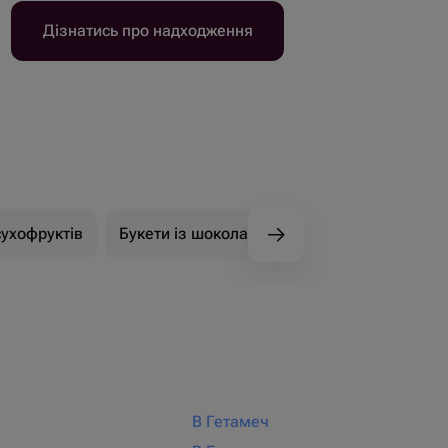
Дізнатись про надходження
сухофруктів
Букети із шоколадних квітів
Букети із 
В Гетамеч