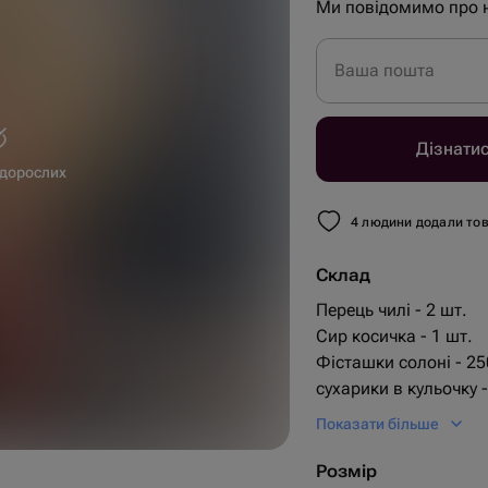
Ми повідомимо про 
Ваша пошта
Дізнати
 дорослих
4 людини додали тов
Склад
Перець чилі - 2 шт.
Сир косичка - 1 шт.
Фісташки солоні - 25
30 см
сухарики в кульочку -
40 см
пиво corona - 3 шт.
Показати більше
Арахіс солоний в куль
чіпси Pringles - 165 гр
Розмір