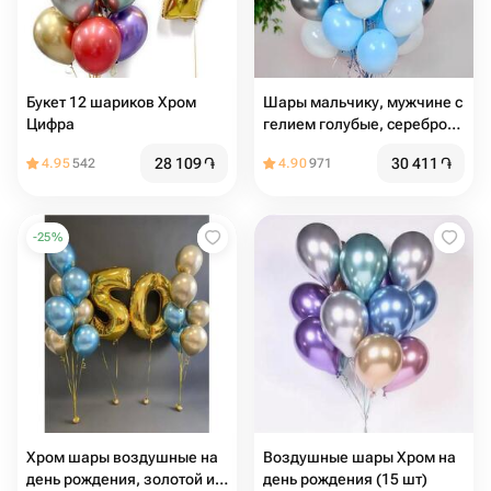
Букет 12 шариков Хром
Шары мальчику, мужчине с
Цифра
гелием голубые, серебро
хром, белые
28 109
֏
30 411
֏
4.95
542
4.90
971
-
25
%
Хром шары воздушные на
Воздушные шары Хром на
день рождения, золотой и
день рождения (15 шт)