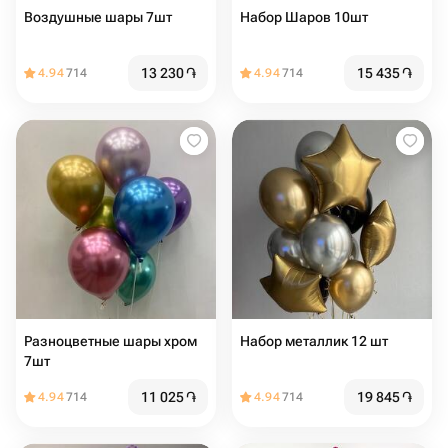
Воздушные шары 7шт
Набор Шаров 10шт
13 230
֏
15 435
֏
4.94
714
4.94
714
Разноцветные шары хром
Набор металлик 12 шт
7шт
11 025
֏
19 845
֏
4.94
714
4.94
714