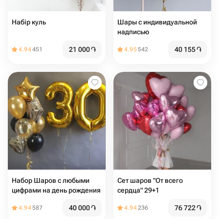
Набір куль
Шары с индивидуальной
надписью
21 000
֏
40 155
֏
4.94
451
4.95
542
Набор Шаров с любыми
Сет шаров "От всего
цифрами на день рождения
сердца" 29+1
40 000
֏
76 722
֏
4.94
587
4.94
236