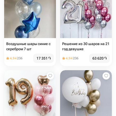
Воздушные шары синие с
Решение из 30 шаров на 21
серебром 7 шт
год девушке
17 351
֏
63 620
֏
4.94
236
4.94
236