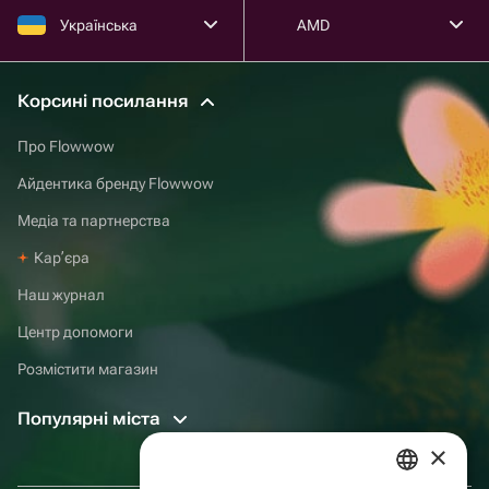
Українська
AMD
Корсині посилання
Про Flowwow
Айдентика бренду Flowwow
Медіа та партнерства
Карʼєра
Наш журнал
Центр допомоги
Розмістити магазин
Популярні міста
×