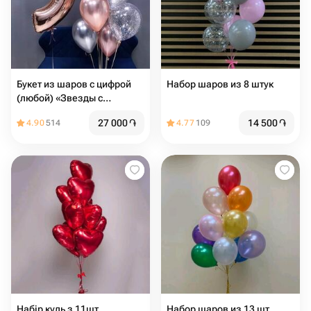
Букет из шаров с цифрой
Набор шаров из 8 штук
(любой) «Звезды с
космосом»
27 000
֏
14 500
֏
4.90
514
4.77
109
Набір куль з 11шт
Набор шаров из 13 шт