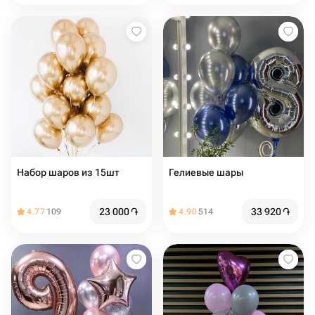
Набор шаров из 15шт
Гелиевые шары
23 000
֏
33 920
֏
4.77
109
4.90
514