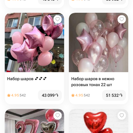
Набор шаров 💕💕💕
Набор шаров в нежно
розовых тонах 22 шт
43 099
֏
51 532
֏
4.95
542
4.95
542