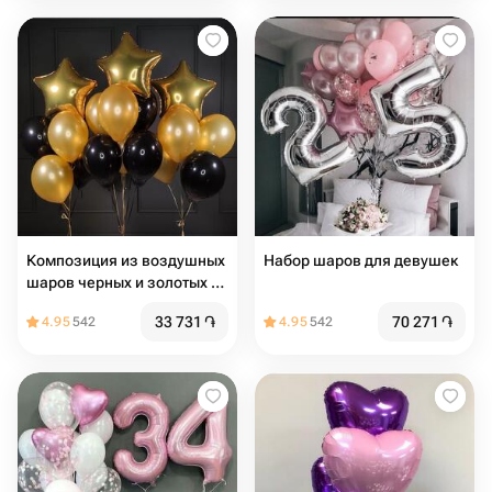
Композиция из воздушных
Набор шаров для девушек
шаров черных и золотых со
звездами
33 731
֏
70 271
֏
4.95
542
4.95
542