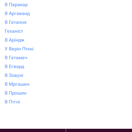
В Паракар
В Аргаванд
В Гетапня
Геханіст
В Аріндж
У Верін Птхні
В Гетамеч
В Егвард
В Зовуні
В Мргашен
В Прошян
В Птгні