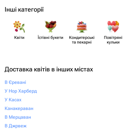
Інші категорії
Квіти
Їстівні букети
Кондит​ерські
Повітряні
та пекарні
кульки
Доставка квітів в інших містах
В Єревані
У Нор Харберд
У Касах
Канакераван
В Мерцаван
В Джрвеж