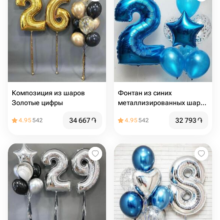
Композиция из шаров
Фонтан из синих
Золотые цифры
металлизированных шаров
с цифрой
34 667
֏
32 793
֏
4.95
542
4.95
542