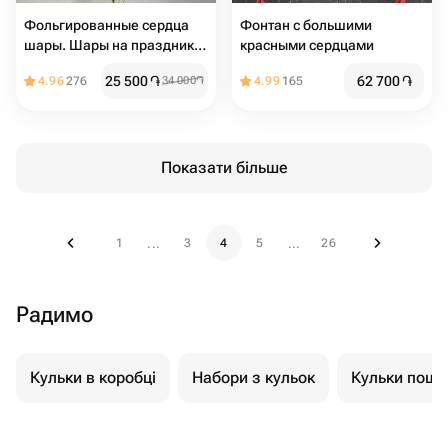
Фольгированные сердца
Фонтан с большими
шары. Шары на праздник.
красными сердцами
Шары на день Рождения.
25 500
֏
62 700
֏
4.96
276
34 000
֏
4.99
165
Подарок на мероприятие.
Подарок на день Рождения
Показати більше
1
3
4
5
26
...
...
Радимо
Кульки в коробці
Набори з кульок
Кульки пошт