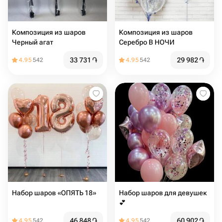
Композиция из шаров
Композиция из шаров
Черный агат
Серебро В НОЧИ
33 731
֏
29 982
֏
4.95
542
4.95
542
Набор шаров «ОПЯТЬ 18»
Набор шаров для девушек
💕
46 848
֏
60 902
֏
4.95
542
4.95
542