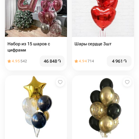
Набор из 15 шаров с
Шары сердце 3шт
цифрами
46 848
֏
4 961
֏
4.95
542
4.94
714