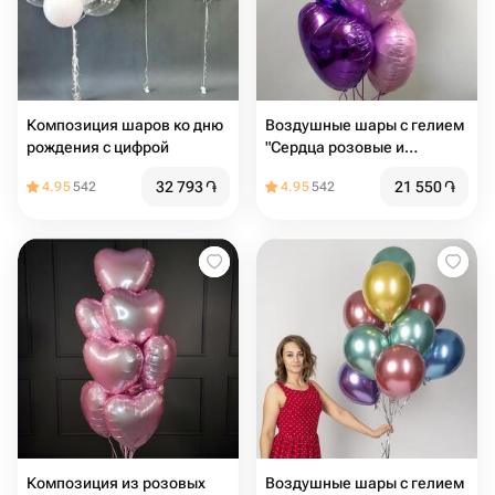
Композиция шаров ко дню
Воздушные шары с гелием
рождения с цифрой
"Сердца розовые и
сиреневые" 5 шт
32 793
֏
21 550
֏
4.95
542
4.95
542
Композиция из розовых
Воздушные шары с гелием