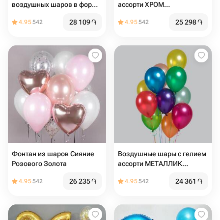
воздушных шаров в форме
ассорти ХРОМ
сердца 10шт
разноцветные
28 109
֏
25 298
֏
4.95
542
4.95
542
Фонтан из шаров Сияние
Воздушные шары с гелием
Розового Золота
ассорти МЕТАЛЛИК
разноцветные
26 235
֏
24 361
֏
4.95
542
4.95
542