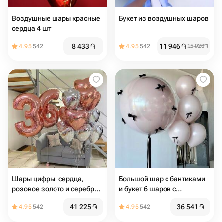
Воздушные шары красные
Букет из воздушных шаров
сердца 4 шт
8 433
֏
11 946
֏
4.95
542
4.95
542
15 928
֏
Шары цифры, сердца,
Большой шар с бантиками
розовое золото и серебро,
и букет 6 шаров с
19шт
бантиками
41 225
֏
36 541
֏
4.95
542
4.95
542