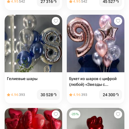
27 316
֏
45 527
֏
4.95
542
4.95
542
Гелиевые шары
Букет из шаров с цифрой
(любой) «Звезды с
космосом»
30 528
֏
24 300
֏
4.96
393
4.96
393
-
25
%