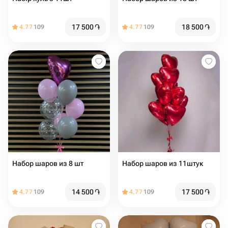
17 500
֏
18 500
֏
4.77
109
4.77
109
Набор шаров из 8 шт
Набор шаров из 11штук
14 500
֏
17 500
֏
4.77
109
4.77
109