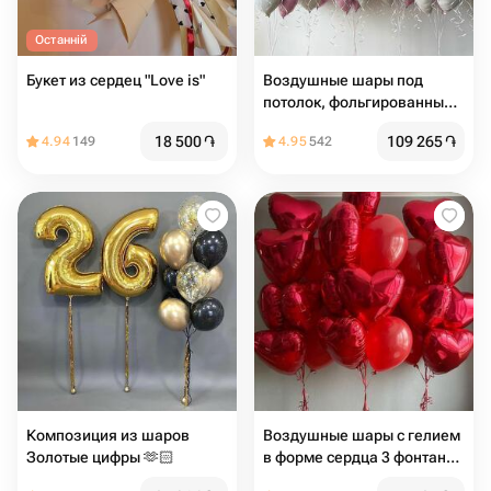
Останній
Букет из сердец "Love is"
Воздушные шары под
потолок, фольгированные
шарики с гелием в форме
18 500
֏
109 265
֏
4.94
149
4.95
542
сердца
Композиция из шаров
Воздушные шары с гелием
Золотые цифры 🫶🏻
в форме сердца 3 фонтана
на грузиках