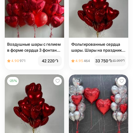
Воздушные шары с гелием
Фольгированные сердца
в форме сердца 3 фонтана
шары. Шары на праздник.
на грузиках
Шары на день Рождения.
42 220
֏
33 750
֏
4.90
971
4.95
464
45 000
֏
Подарок на мероприятие.
Подарок на день Рождения
-
25
%