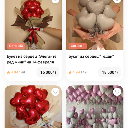
Останній
Останній
Букет из сердец "Элеганте
Букет из сердец "Тедди"
ред мини" на 14 февраля
16 000
֏
18 500
֏
4.94
149
4.94
149