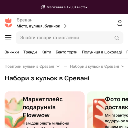
Магазини в 1700+ містах
Єреван
Місто, вулиця, будинок
Знайти товари та магазини
Знижки
Тренди
Квіти
Бенто торти
Полуниця в шоколаді
Повітряні кульки в Єревані
Набори з кульок в Єревані
Набори з кульок в Єревані
Маркетплейс
Фото п
подарунків
достав
Flowwow
Ми гаранту
подарунок в
Нам довіряють мільйони
вашим очік