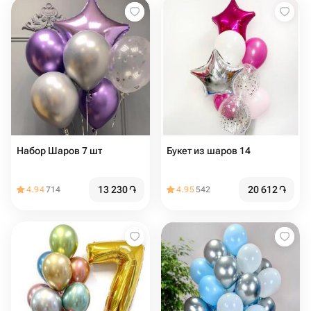
Набор Шаров 7 шт
Букет из шаров 14
13 230
֏
20 612
֏
4.94
714
4.95
542