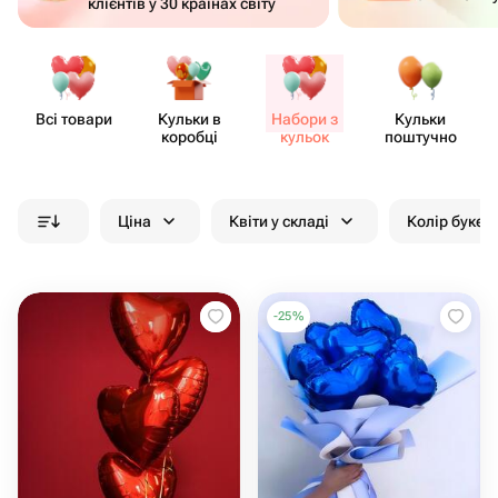
клієнтів у 30 країнах світу
Всі товари
Кульки в
Набори з
Кульки
коробці
кульок
поштучно
Ціна
Квіти у складі
Колір букет
-
25
%