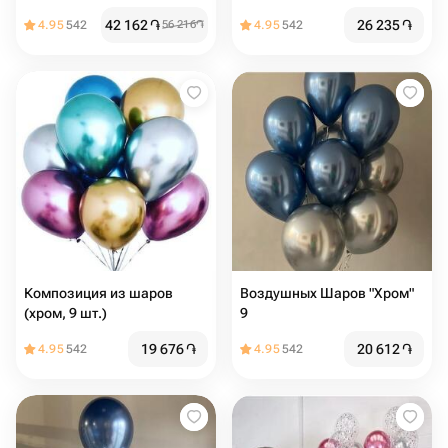
синий, 16шт
42 162
֏
26 235
֏
4.95
542
56 216
֏
4.95
542
Композиция из шаров
Воздушных Шаров "Хром"
(хром, 9 шт.)
9
19 676
֏
20 612
֏
4.95
542
4.95
542