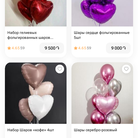
Набор гелиевых️
Шары сердце фольгированные
фольгированных шаров
5шт
«Красное сердце»
9 500
֏
9 000
֏
4.65
59
4.65
59
Набор Шаров «кофе» 4шт
Шары серебро-розовый