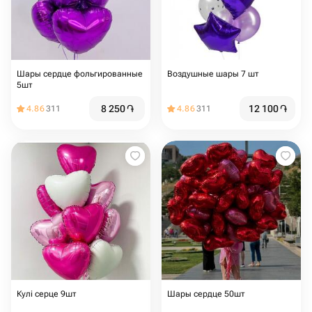
Шары сердце фольгированные
Воздушные шары 7 шт
5шт
8 250
֏
12 100
֏
4.86
311
4.86
311
Кулі серце 9шт
Шары сердце 50шт