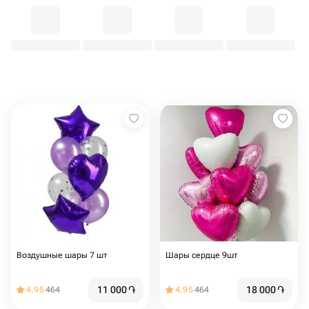
Воздушные шары 7 шт
Шары сердце 9шт
11 000
֏
18 000
֏
4.95
464
4.95
464