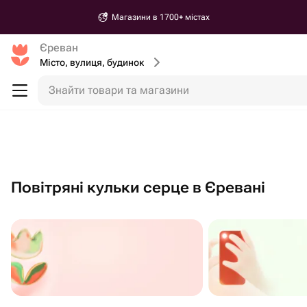
Магазини в 1700+ містах
Єреван
Місто, вулиця, будинок
Знайти товари та магазини
Повітряні кульки серце в Єревані