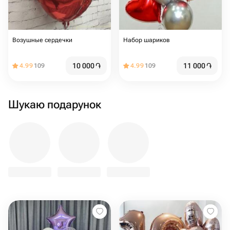
Возушные сердечки
Набор шариков
10 000
֏
11 000
֏
4.99
109
4.99
109
Шукаю подарунок