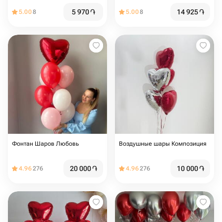
5 970
֏
14 925
֏
5.00
8
5.00
8
Фонтан Шаров Любовь
Воздушные шары Композиция
20 000
֏
10 000
֏
4.96
276
4.96
276