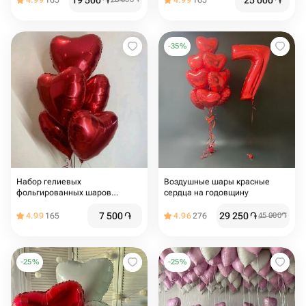
19 500
֏
25 000
֏
4.99
165
4.99
165
-
35
%
Набор гелиевых
Воздушные шары красные
фольгированных шаров
сердца на годовщину
«Красное сердце»
7 500
֏
29 250
֏
4.99
165
4.96
276
45 000
֏
-
25
%
-
25
%