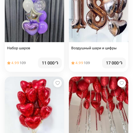
Набор шаров
Воздушный шари и цифры
11 000
֏
17 000
֏
4.99
109
4.99
109