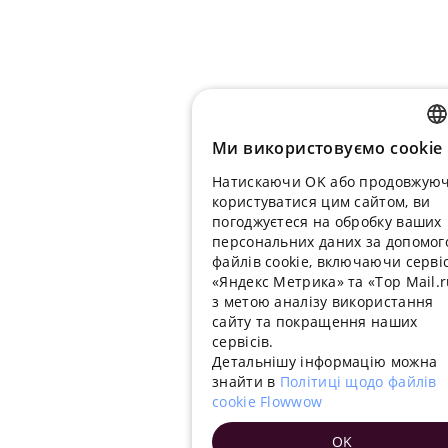
Ми використовуємо cookie
RUSSIA
Натискаючи OK або продовжую
ENGLIS
користуватися цим сайтом, ви
UKRAIN
погоджуєтеся на обробку ваших
персональних даних за допомо
PORTU
файлів cookie, включаючи серві
«Яндекс Метрика» та «Top Mail.r
SPANIS
з метою аналізу використання
сайту та покращення наших
HUNGA
сервісів.
ITALIAN
Детальнішу інформацію можна
знайти в
Політиці щодо файлів
FRENCH
cookie Flowwow
TURKIS
OK