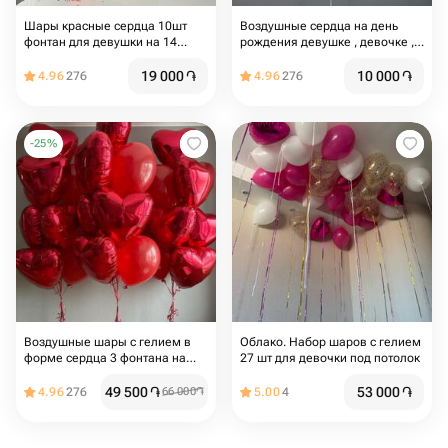
Шары красные сердца 10шт
Воздушные сердца на день
фонтан для девушки на 14
рождения девушке , девочке ,
февраля и 8 марта, для мамы
для мамы , на девишник , шары
для влюбленных ,на свадьбу
19 000
֏
10 000
֏
4.96
276
4.96
276
,шары сердца
-
25
%
Воздушные шары с гелием в
Облако. Набор шаров с гелием
форме сердца 3 фонтана на
27 шт для девочки под потолок
грузиках
49 500
֏
53 000
֏
4.96
276
66 000
֏
5.00
4