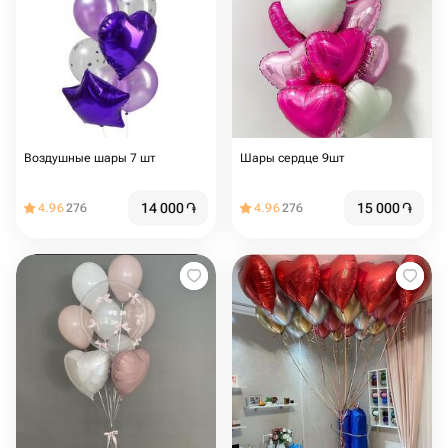
Воздушные шары 7 шт
Шары сердце 9шт
14 000
֏
15 000
֏
4.96
276
4.96
276