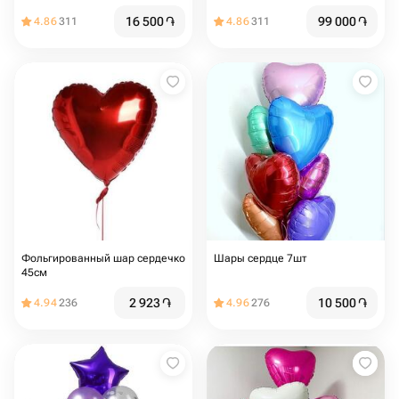
16 500
֏
99 000
֏
4.86
311
4.86
311
Фольгированный шар сердечко
Шары сердце 7шт
45см
2 923
֏
10 500
֏
4.94
236
4.96
276