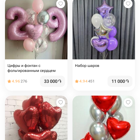
Цифры и фонтан с
Набор шаров
фольгированным сердцем
33 000
֏
11 000
֏
4.96
276
4.94
451