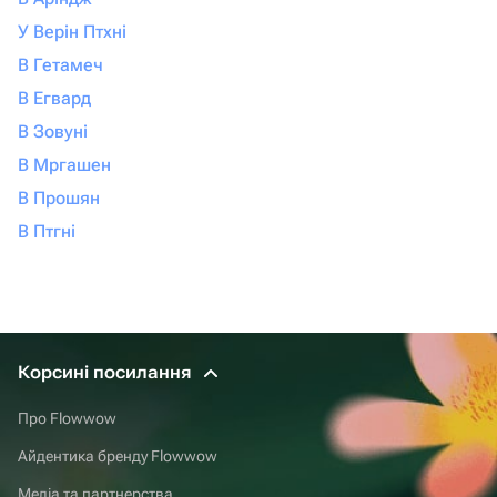
У Верін Птхні
В Гетамеч
В Егвард
В Зовуні
В Мргашен
В Прошян
В Птгні
Корсині посилання
Про Flowwow
Айдентика бренду Flowwow
Медіа та партнерства