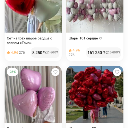
Сет из трёх шаров сердце с
Шары 101 сердце 🤍
гелием «Трио»
4.96
8 250
֏
161 250
֏
4.96
276
11 000
֏
215 000
֏
276
-
25
%