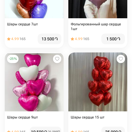
Шары сердце 7шт
Фольгированный шар сердце
1шт
13 500
֏
1 500
֏
4.99
165
4.99
165
-
25
%
Шары сердце 9шт
Шары сердце 15 шт
26 000
֏