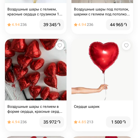
Воздушные шары с гелием,
Воздушные шары под потолок,
красные сердца с грузиком 15
шарики с гелием под потолком
шт
в стиле Pinterest,
фольгированные сердца 23 шт
39 345
֏
44 965
֏
4.94
236
4.94
236
с дождиком
Воздушные шары с гелием в
Сердце шарик
форме сердца, красные сердца
под потолок 20 шт
35 972
֏
1 500
֏
4.94
236
4.85
213