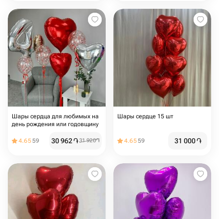
Шары сердца для любимых на
Шары сердце 15 шт
день рождения или годовщину
30 962
֏
31 000
֏
4.65
59
31 920
֏
4.65
59