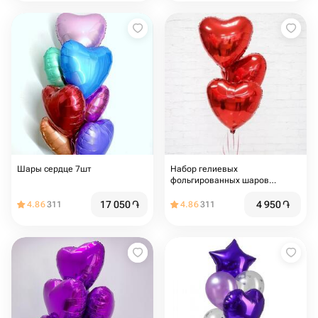
Шары сердце 7шт
Набор гелиевых
фольгированных шаров
«Красное сердце»
17 050
֏
4 950
֏
4.86
311
4.86
311