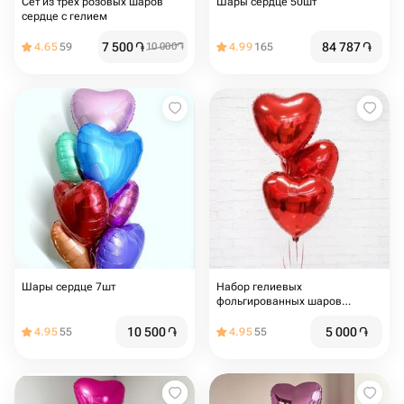
Сет из трёх розовых шаров
Шары сердце 50шт
сердце с гелием
7 500
֏
84 787
֏
4.65
59
10 000
֏
4.99
165
Шары сердце 7шт
Набор гелиевых
фольгированных шаров
«Красное сердце»
10 500
֏
5 000
֏
4.95
55
4.95
55