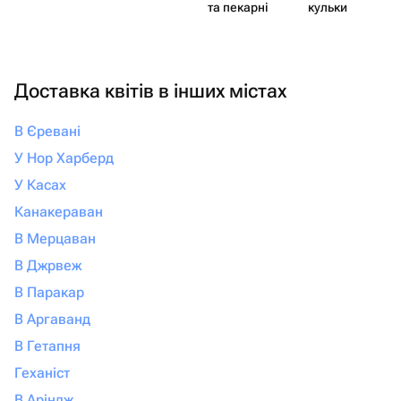
та пекарні
кульки
Доставка квітів в інших містах
В Єревані
У Нор Харберд
У Касах
Канакераван
В Мерцаван
В Джрвеж
В Паракар
В Аргаванд
В Гетапня
Геханіст
В Аріндж