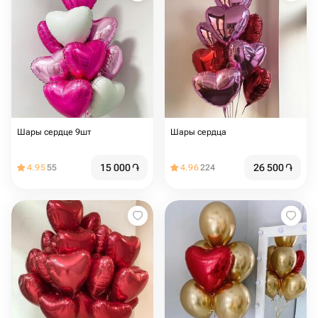
Шары сердце 9шт
Шары сердца
15 000
֏
26 500
֏
4.95
55
4.96
224