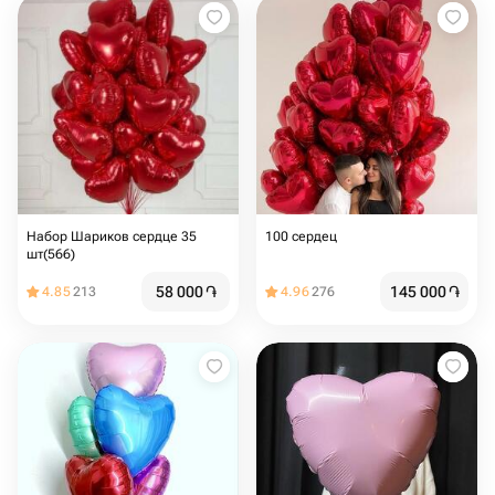
Набор Шариков сердце 35
100 сердец
шт(566)
58 000
֏
145 000
֏
4.85
213
4.96
276