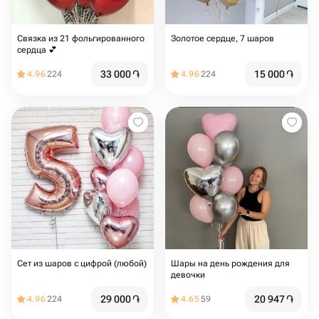
Связка из 21 фольгированного
Золотое сердце, 7 шаров
сердца 💕
33 000
֏
15 000
֏
4.96
224
4.96
224
Сет из шаров с цифрой (любой)
Шары на день рождения для
девочки
29 000
֏
20 947
֏
4.96
224
4.65
59