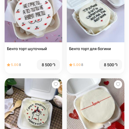
Бенто торт шуточный
Бенто торт для богини
8 500
֏
8 500
֏
5.00
8
5.00
8