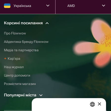
Українська
AMD
Корсині посилання
Про Flowwow
Айдентика бренду Flowwow
Медіа та партнерства
Карʼєра
Наш журнал
Центр допомоги
Розмістити магазин
Популярні міста
×