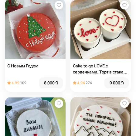
С Новым Годом
Cake to go LOVE с
сердечками. Торт в стакане
2шт
8 000
֏
9 000
֏
4.99
109
4.96
276