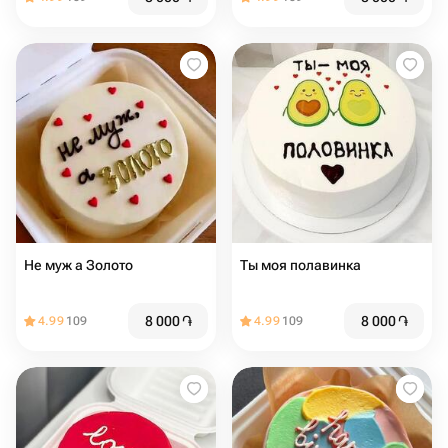
Не муж а Золото
Ты моя полавинка
8 000
֏
8 000
֏
4.99
109
4.99
109