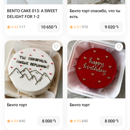
BENTO CAKE 013: A SWEET
Бенто торт спасибо, что ты
DELIGHT FOR 1-2
есть
10 650
֏
9 020
֏
4.42
117
4.91
970
Бенто торт
Бенто торт
8 000
֏
8 000
֏
4.95
645
4.95
645