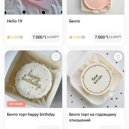
Hello 19 ️
Бенто ️
7 000
֏
7 000
֏
5.00
56
14 000
֏
5.00
56
14 000
֏
Останній
Бенто торт happy birthday
Бенто торт на годовщину
отношений