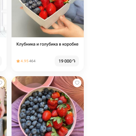
Клубника и голубика в коробке
19 000
֏
4.95
464