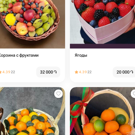
Корзина с фруктами
Ягоды
32 000
֏
20 000
֏
4.39
22
4.39
22