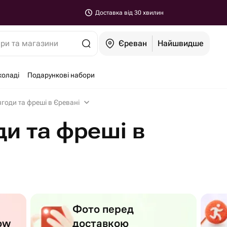
Доставка від 30 хвилин
ари та магазини
Єреван
Найшвидше
коладі
Подарункові набори
ягоди та фреші в Єревані
ди та фреші в
Фото перед
ow
доставкою