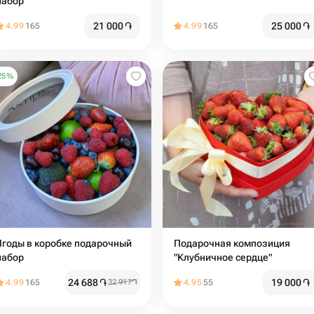
набор
21 000
֏
25 000
֏
4.99
165
4.99
165
25
%
ды в коробке подарочный
Подарочная композиция
набор
"Клубничное сердце"
24 688
֏
19 000
֏
4.99
165
32 917
֏
4.95
55