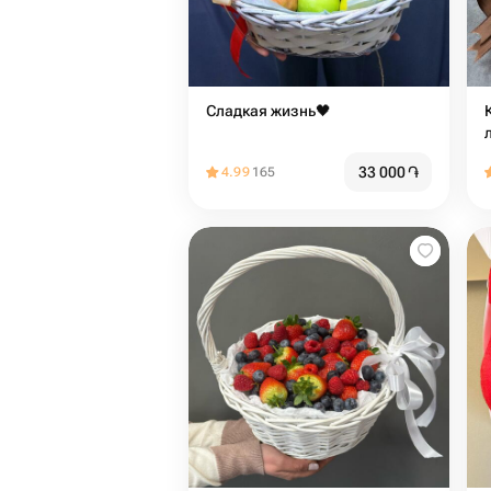
Сладкая жизнь🖤
33 000
֏
4.99
165