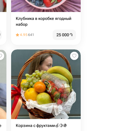
Клубника в коробке ягодный
набор
25 000
֏
֏
4.95
641
е
Корзина с фруктами🍏🍋🍇