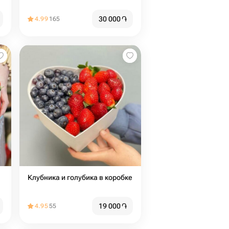
30 000
֏
4.99
165
Клубника и голубика в коробке
19 000
֏
4.95
55