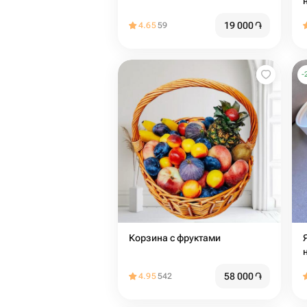
19 000
֏
4.65
59
-
Корзина с фруктами
Яго
58 000
֏
4.95
542