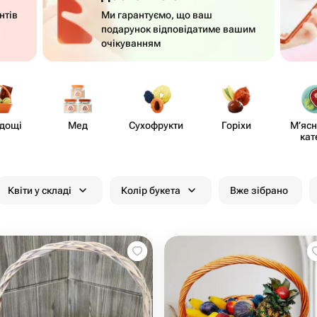
нтів
Ми гарантуємо, що ваш
подарунок відповідатиме вашим
очікуванням
дощі
Мед
Сухофрукти ​
Горіхи
М’ясні
кат
Квіти у складі
Колір букета
Вже зібрано