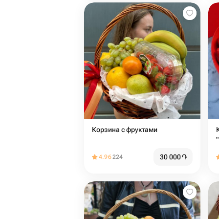
Корзина с фруктами
30 000
֏
4.96
224