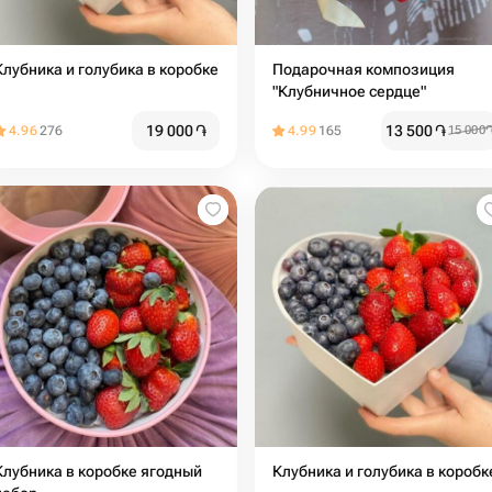
Клубника и голубика в коробке
Подарочная композиция
"Клубничное сердце"
19 000
֏
13 500
֏
4.96
276
4.99
165
15 000
Клубника в коробке ягодный
Клубника и голубика в коробк