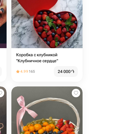
Коробка с клубникой
"Клубничное сердце"
24 000
֏
4.99
165