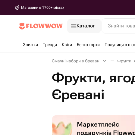
Магазини в 1700+ містах
Каталог
Знайти тов
Знижки
Тренди
Квіти
Бенто торти
Полуниця в шо
Смачні набори в Єревані
Фрукти, 
Фрукти, яго
Єревані
Маркетплейс
подарунків Floww