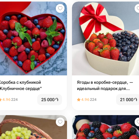
Коробка с клубникой
Ягоды в коробке-сердце, —
"Клубничное сердце"
идеальный подарок для
любого случая
25 000
֏
21 000
֏
4.96
224
4.96
224