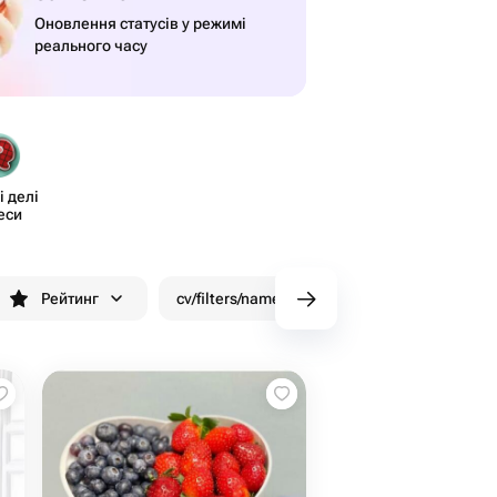
Оновлення статусів у режимі
реального часу
 делі​
еси
Рейтинг
cv/filters/name_fast_delivery
Знижки