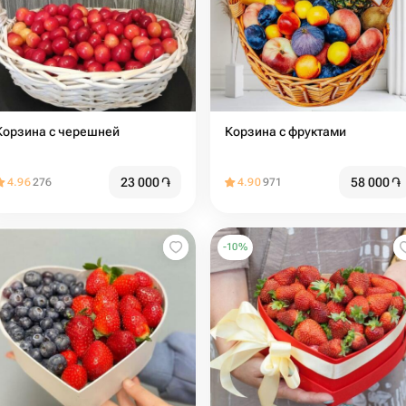
Корзина с черешней
Корзина с фруктами
23 000
֏
58 000
֏
4.96
276
4.90
971
-
10
%