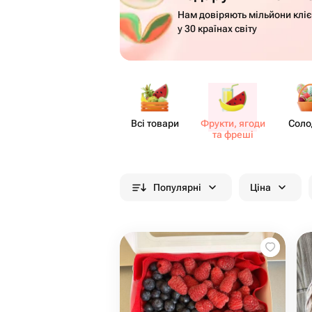
Нам довіряють мільйони кліє
у 30 країнах світу
Всі товари
Фрукти, ягоди
Соло
та фреші
Популярні
Ціна