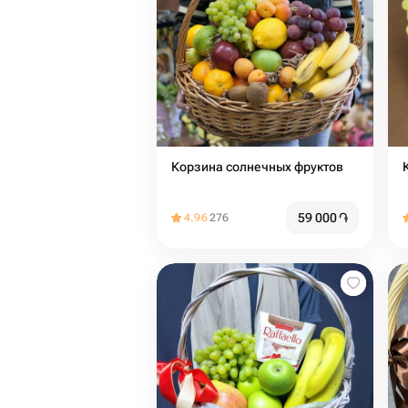
Корзина солнечных фруктов
59 000
֏
4.96
276