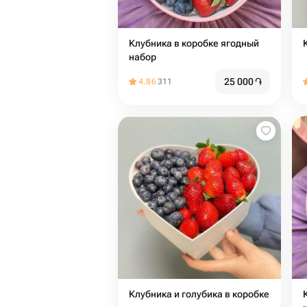
Клубника в коробке ягодный
набор
25 000
֏
4.86
311
Клубника и голубика в коробке