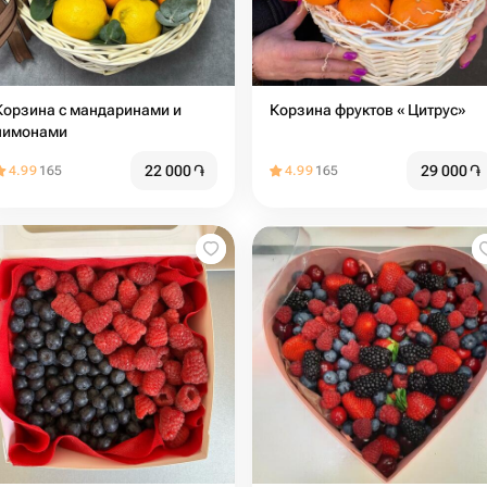
Корзина с мандаринами и
Корзина фруктов « Цитрус»
лимонами
22 000
֏
29 000
֏
4.99
165
4.99
165