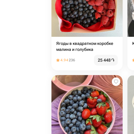
Ягоды в квадратном коробке
малина и голубика
25 448
֏
4.94
236