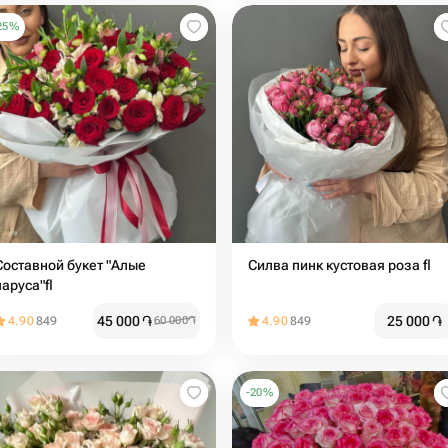
25
%
Составной букет "Алые
Силва пинк кустовая роза fl
паруса"fl
45 000
֏
25 000
֏
4.90
849
60 000
֏
4.90
849
-
20
%