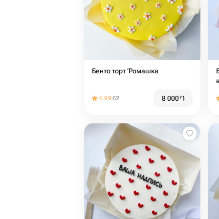
Бенто торт ‘Ромашка
8 000
֏
4.99
62