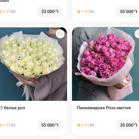
roses
23 000
֏
55 000
֏
4.99
62
4.99
62
51 белых роз
Пионавидная Роза мистик
55 000
֏
35 000
֏
4.99
62
4.99
62