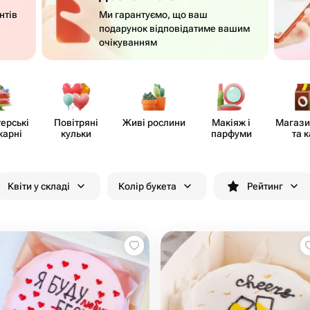
нтів
Ми гарантуємо, що ваш
подарунок відповідатиме вашим
очікуванням
​ерські
Повітряні
Живі рослини
Макіяж і
Магази
карні
кульки
парфуми
та 
Квіти у складі
Колір букета
Рейтинг