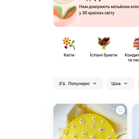
Нам довіряють мільйони кліє
у 30 країнах світу
Квіти
Їстівні букети
Кондит
та пе
Популярні
Ціна