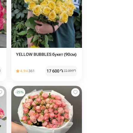
YELLOW BUBBLES букет (90см)
17 600
֏
֏
4.94
361
22 000
֏
-
25
%