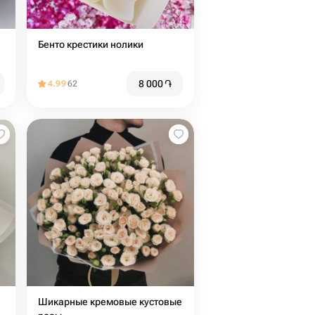
Бенто крестики нолики
8 000
֏
4.99
62
Шикарные кремовые кустовые