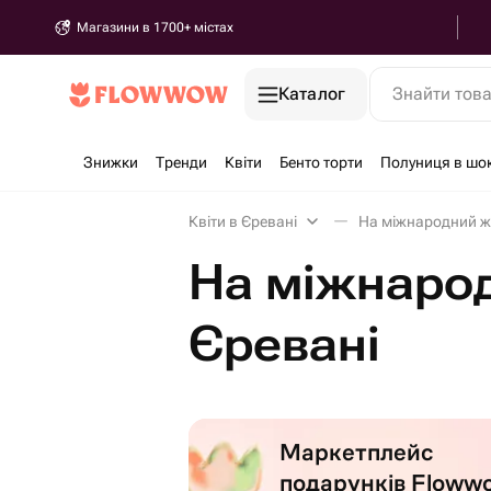
Магазини в 1700+ містах
Каталог
Знайти тов
Знижки
Тренди
Квіти
Бенто торти
Полуниця в шо
Квіти в Єревані
На міжнародний жі
На міжнарод
Єревані
Маркетплейс
подарунків Floww