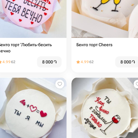
Бенто торт ‘Любить-бесить
Бенто торт Cheers
вечно
8 000
֏
8 000
֏
4.99
62
4.99
62