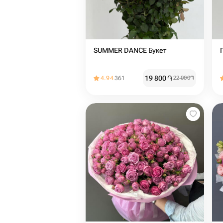
SUMMER DANCE Букет
19 800
֏
4.94
361
22 000
֏