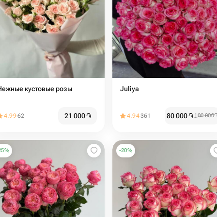
Нежные кустовые розы
Juliya
21 000
֏
80 000
֏
4.99
62
4.94
361
100 000
25
%
-
20
%