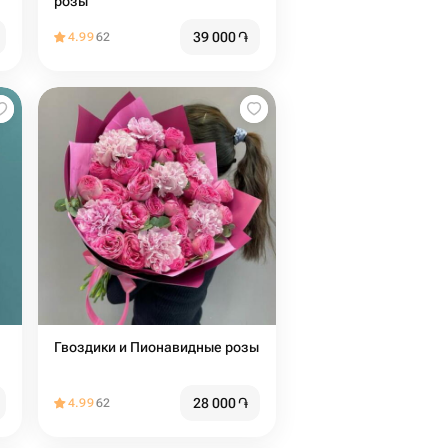
розы
39 000
֏
4.99
62
Гвоздики и Пионавидные розы
28 000
֏
4.99
62