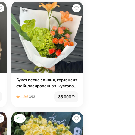
Букет весна : лилия, гортензия
стабилизированная, кустовая
роза, анториум
35 000
֏
4.96
393
-
20
%