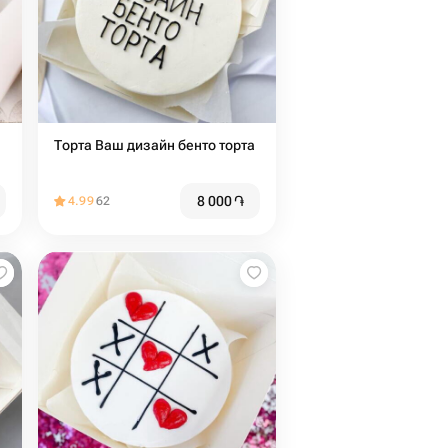
Торта Ваш дизайн бенто торта
8 000
֏
4.99
62