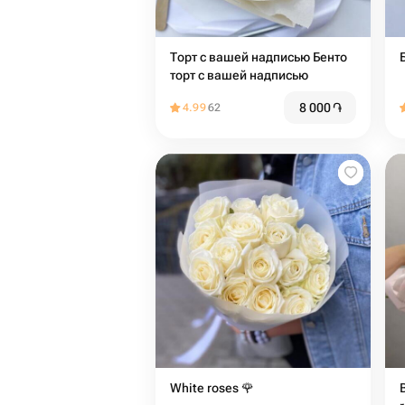
Торт с вашей надписью Бенто
торт с вашей надписью
8 000
֏
4.99
62
White roses 🌹