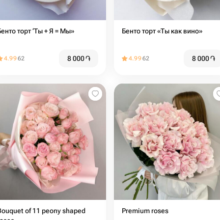
Бенто торт ‘Ты + Я = Мы»
Бенто торт «Ты как вино»
8 000
֏
8 000
֏
4.99
62
4.99
62
Bouquet of 11 peony shaped
Premium roses