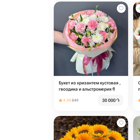
-
Букет из хризантем кустовая ,
гвоздика и альстромерия fl
30 000
֏
4.90
849