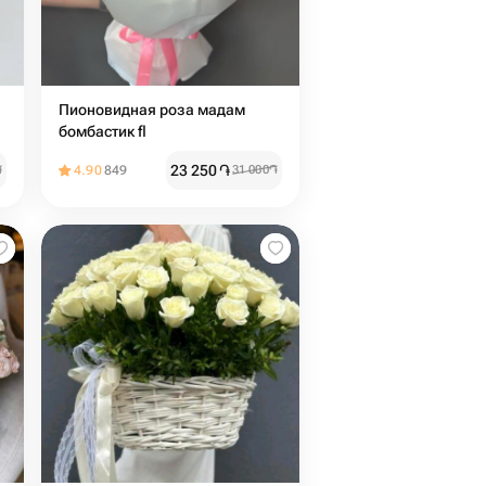
Пионовидная роза мадам
бомбастик fl
23 250
֏
֏
4.90
849
31 000
֏