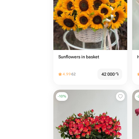
Sunflowers in basket
42 000
֏
4.99
62
-
10
%
-