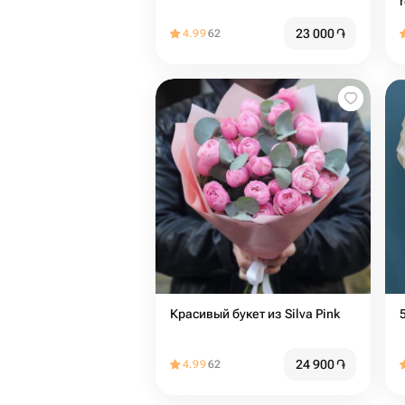
23 000
֏
4.99
62
Красивый букет из Silva Pink
24 900
֏
4.99
62