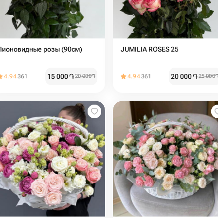
Пионовидные розы (90см)
JUMILIA ROSES 25
15 000
֏
20 000
֏
4.94
361
20 000
֏
4.94
361
25 000