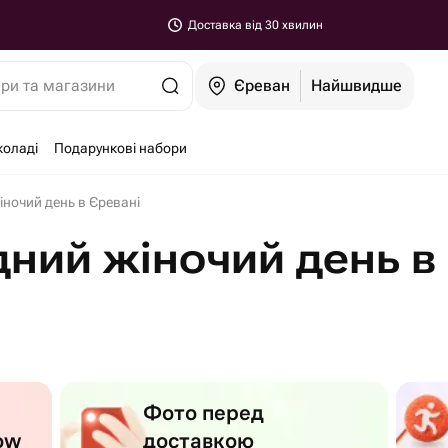
Доставка від 30 хвилин
ари та магазини
Єреван
Найшвидше
коладі
Подарункові набори
ночий день в Єревані
ний жіночий день в
Фото перед
ow
доставкою