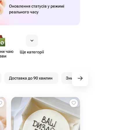
Оновлення статусів у режимі
реального часу
ни чаю
Ще категорії
кави
Доставка до 90 хвилин
Знижки
Бонуси WowPa