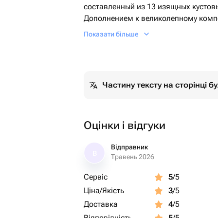
составленный из 13 изящных кустов
Дополнением к великолепному комп
сухоцвета, придающие букету непов
Показати більше
букет станет отличным подарком для
способен выразить многообразие ва
Частину тексту на сторінці 
Оцінки і відгуки
Відправник
В
Травень 2026
Сервіс
5
/5
Ціна/Якість
3
/5
Доставка
4
/5
Відповідність
5
/5