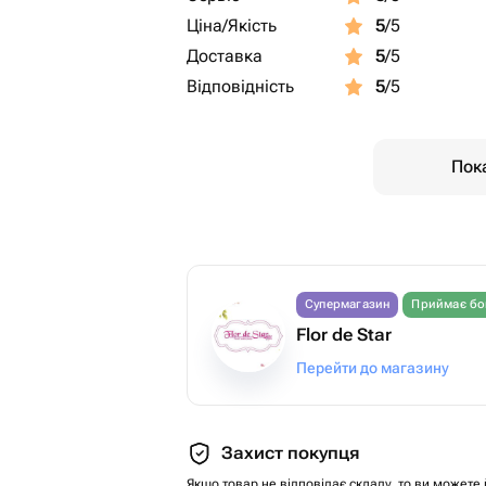
Ціна/Якість
5
/5
Доставка
5
/5
Відповідність
5
/5
Пока
Супермагазин
Приймає бо
Flor de Star
Перейти до магазину
Захист покупця
Якщо товар не відповідає складу, то ви можете 