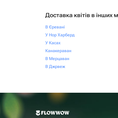
Доставка квітів в інших м
В Єревані
У Нор Харберд
У Касах
Канакераван
В Мерцаван
В Джрвеж