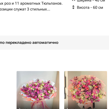
Ширина - 40 см
ых роз и 11 ароматных Тюльпанов.
Висота - 60 см
озиции служат 3 стильных
торимую индивидуальность. Этот
 уникальных и изысканных натур,
ших чувств и эмоций.
було перекладено автоматично