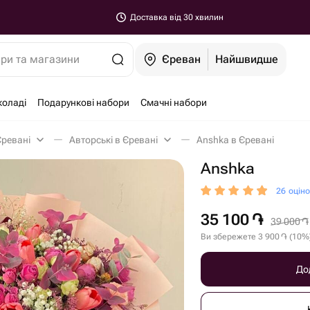
Доставка від 30 хвилин
ари та магазини
Єреван
Найшвидше
коладі
Подарункові набори
Смачні набори
Єревані
Авторські в Єревані
Anshka в Єревані
Anshka
26 оцін
35 100
֏
39 000
֏
Ви збережете
3 900
֏
(
10
%
До