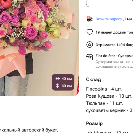
Вкажіть адресу
, і м
19 людей додали тов
Отримаєте 1404 бо
Flor de Star - Суперм
Супермагазини - це м
докладають зусиль дл
40 см
Склад
60 см
Гіпсофіла - 4 шт.
Роза Кущова - 13 шт.
Тюльпан - 11 шт.
сухоцветы кермек - 3
Розмір
кальный авторский букет,