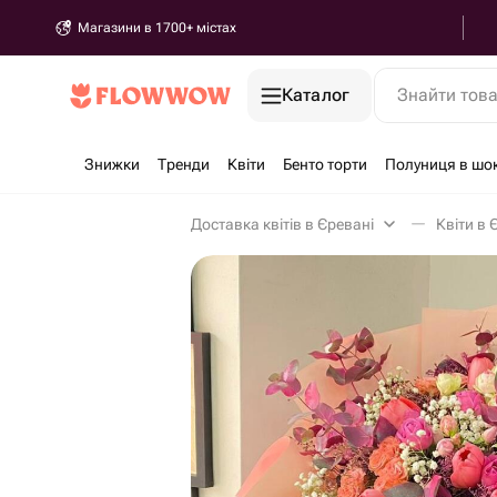
Магазини в 1700+ містах
Каталог
Знайти тов
Знижки
Тренди
Квіти
Бенто торти
Полуниця в шо
Доставка квітів в Єревані
Квіти в 