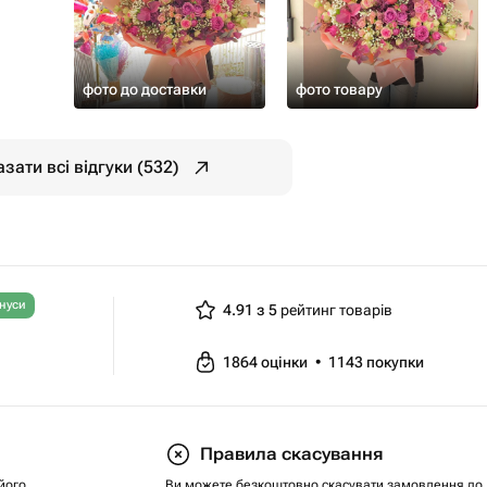
фото до доставки
фото товару
зати всі відгуки (532)
нуси
4.91 з 5
рейтинг товарів
1864
оцінки
•
1143
покупки
Правила скасування
його
Ви можете безкоштовно скасувати замовлення до