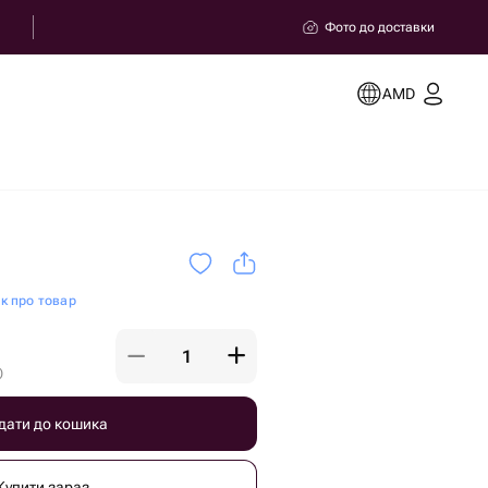
Фото до доставки
AMD
ок про товар
)
дати до кошика
Купити зараз