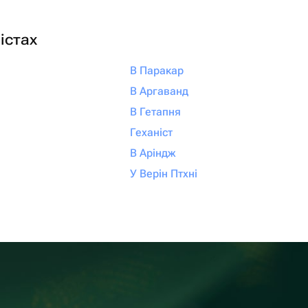
істах
В Паракар
В Аргаванд
В Гетапня
Геханіст
В Аріндж
У Верін Птхні