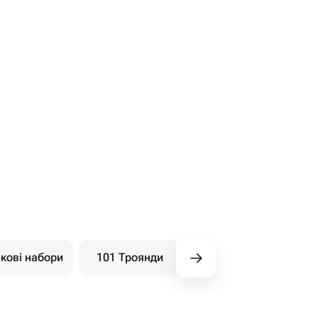
кові набори
101 Троянди
Букети ягідні