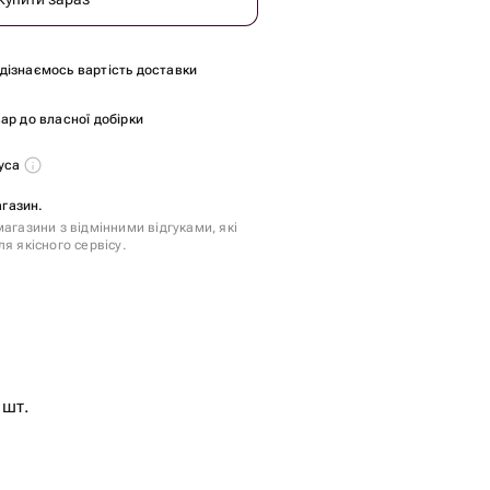
и дізнаємось вартість доставки
ар до власної добірки
нуса
агазин.
агазини з відмінними відгуками, які
я якісного сервісу.
 шт.