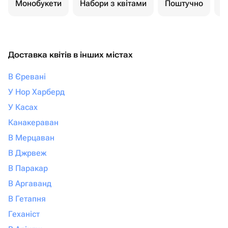
Монобукети
Набори з квітами
Поштучно
К
Доставка квітів в інших містах
В Єревані
У Нор Харберд
У Касах
Канакераван
В Мерцаван
В Джрвеж
В Паракар
В Аргаванд
В Гетапня
Геханіст