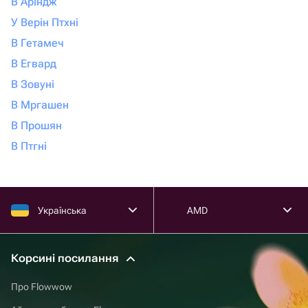
В Аріндж
У Верін Птхні
В Гетамеч
В Егвард
В Зовуні
В Мргашен
В Прошян
В Птгні
Українська
AMD
Корсині посилання
Про Flowwow