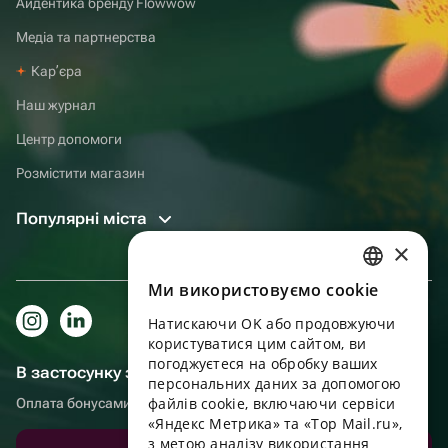
Айдентика бренду Flowwow
Медіа та партнерства
Карʼєра
Наш журнал
Центр допомоги
Розмістити магазин
Популярні міста
×
Ми використовуємо cookie
RUSSIAN
Натискаючи OK або продовжуючи
ENGLISH
користуватися цим сайтом, ви
UKRAINIAN
погоджуєтеся на обробку ваших
В застосунку зручніше!
персональних даних за допомогою
PORTUGUESE
файлів cookie, включаючи сервіси
Оплата бонусами, самовивіз, зручний чат підтримки
«Яндекс Метрика» та «Top Mail.ru»,
SPANISH
з метою аналізу використання