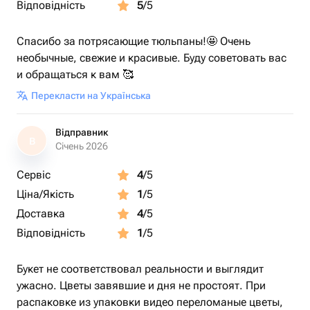
Відповідність
5
/5
Спасибо за потрясающие тюльпаны!🤩 Очень
необычные, свежие и красивые. Буду советовать вас
и обращаться к вам 🥰
Перекласти на Українська
Відправник
В
Січень 2026
Сервіс
4
/5
Ціна/Якість
1
/5
Доставка
4
/5
Відповідність
1
/5
Букет не соответствовал реальности и выглядит
ужасно. Цветы завявшие и дня не простоят. При
распаковке из упаковки видео переломаные цветы,