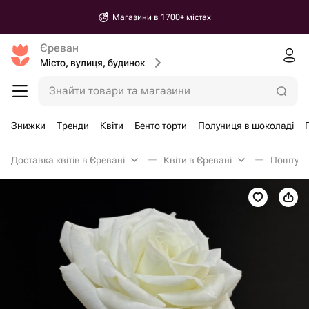
Магазини в 1700+ містах
Єреван
Місто, вулиця, будинок
Знайти товари та магазини
Знижки
Тренди
Квіти
Бенто торти
Полуниця в шоколаді
Доставка квітів в Єревані
Квіти в Єревані
Поштучн