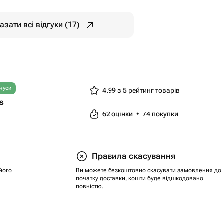
азати всі відгуки (17)
нуси
4.99 з 5
рейтинг товарів
ts
62
оцінки
•
74
покупки
Правила скасування
його
Ви можете безкоштовно скасувати замовлення до
початку доставки, кошти буде відшкодовано
повністю.