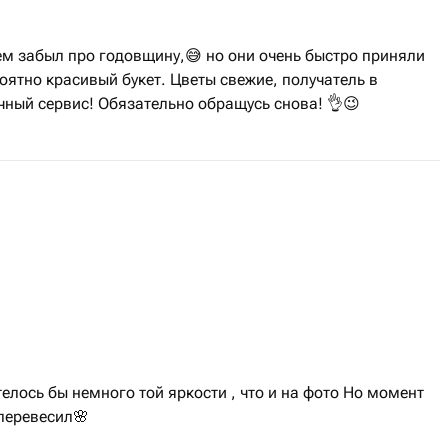
ем забыл про годовщину,😅 но они очень быстро приняли
оятно красивый букет. Цветы свежие, получатель в
чный сервис! Обязательно обращусь снова! 👌😉
телось бы немного той яркости , что и на фото Но момент
 перевесил🌸