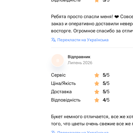
Ребята просто спасли меня! ❤️ Совс
заказ и оперативно доставили невер
восторге. Огромное спасибо за отли
Перекласти на Українська
Відправник
В
Липень 2026
Сервіс
5
/5
Ціна/Якість
5
/5
Доставка
5
/5
Відповідність
4
/5
Букет немного отличается, все же хо
того, что цветы очень свежие все же
Перекласти на Українська