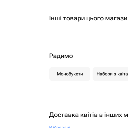
Інші товари цього магази
Радимо
Монобукети
Набори з квіт
Доставка квітів в інших м
В Єревані