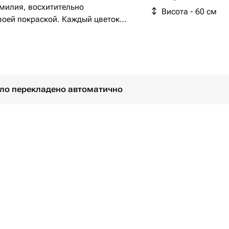
умилия, восхитительно
Висота - 60 см
оей покраской. Каждый цветок
изайнерскую бумагу и дополнен
щей композиции изысканность и
 лента атлас савоя, делающая
о повода. Этот букет станет
 и заботы.
було перекладено автоматично