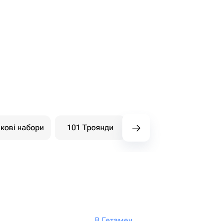
кові набори
101 Троянди
Букети ягідні
В Гетамеч