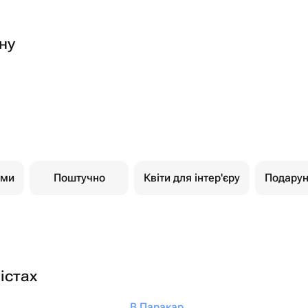
ну
ами
Поштучно
Квіти для інтер'єру
Подарун
істах
В Паракар