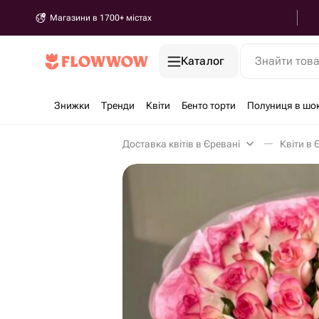
Магазини в 1700+ містах
Каталог
Знайти тов
Знижки
Тренди
Квіти
Бенто торти
Полуниця в шо
Доставка квітів в Єревані
Квіти в 