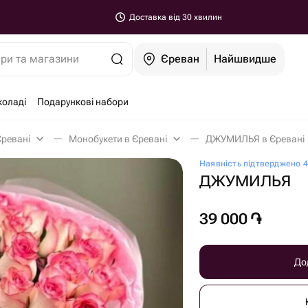
Доставка від 30 хвилин
ари та магазини
Єреван
Найшвидше
коладі
Подарункові набори
Єревані
Монобукети в Єревані
ДЖУМИЛЬЯ в Єревані
Наявність підтверджено 4
ДЖУМИЛЬЯ
39 000
֏
До