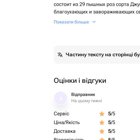
состоит из 29 пышных роз сорта Дж
благоухающих и завораживающих св
аккуратно завернут в изысканную д
Показати більше
мягким тишью, которые придают об
элегантность. Завершающий штрих -
букет идеальным подарком для любог
истинным проявлением вашей любви
Частину тексту на сторінці 
Оцінки і відгуки
Відправник
В
На цьому тижні
Сервіс
5
/5
Ціна/Якість
5
/5
Доставка
5
/5
Відповідність
5
/5