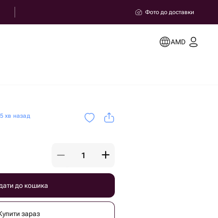
Фото до доставки
AMD
5 хв назад
дати до кошика
Купити зараз