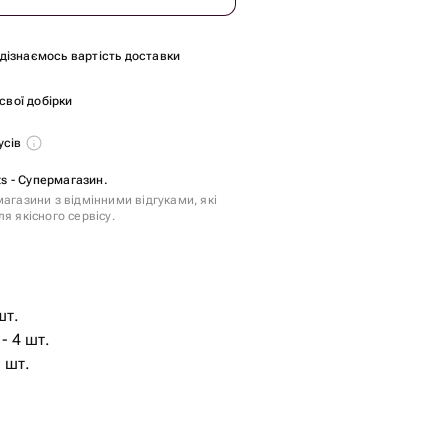
и дізнаємось вартість доставки
 свої добірки
усів
ts - Супермагазин.
агазини з відмінними відгуками, які
я якісного сервісу.
- 4 шт.
 шт.