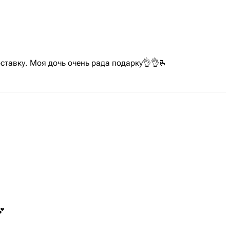
ставку. Моя дочь очень рада подарку👌👌🫰
💕