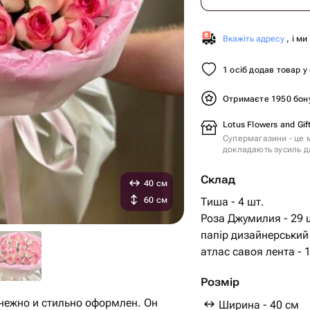
Вкажіть адресу
, і м
1 осіб додав товар у
Отримаєте 1950 бон
Lotus Flowers and Gif
Супермагазини - це м
докладають зусиль дл
Склад
40 см
60 см
Тиша - 4 шт.
Роза Джумилия - 29 шт.
папір дизайнерський 
атлас савоя лента - 1
Розмір
 нежно и стильно оформлен. Он
Ширина - 40 см