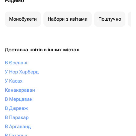
Радимо
Монобукети
Набори з квітами
Поштучно
К
Доставка квітів в інших містах
В Єревані
У Нор Харберд
У Касах
Канакераван
В Мерцаван
В Джрвеж
В Паракар
В Аргаванд
В Гетапня