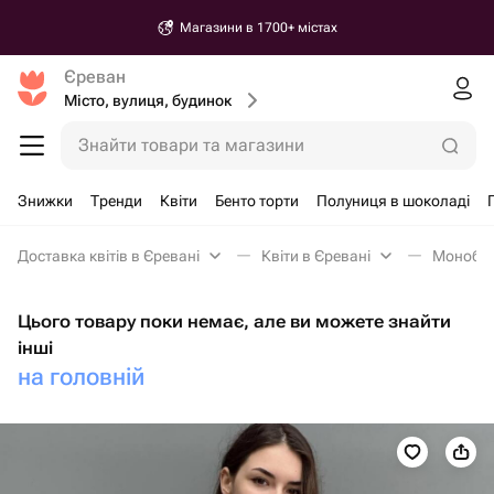
Магазини в 1700+ містах
Єреван
Місто, вулиця, будинок
Знайти товари та магазини
Знижки
Тренди
Квіти
Бенто торти
Полуниця в шоколаді
Доставка квітів в Єревані
Квіти в Єревані
Монобук
Цього товару поки немає, але ви можете знайти
інші
на головній