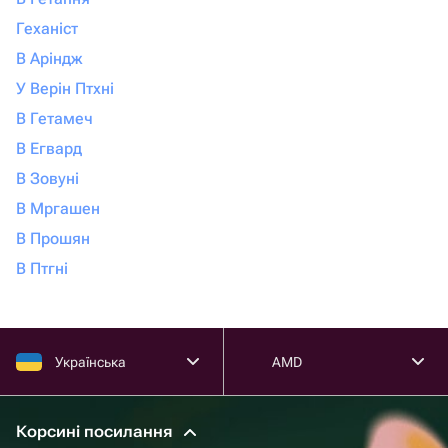
Геханіст
В Аріндж
У Верін Птхні
В Гетамеч
В Егвард
В Зовуні
В Мргашен
В Прошян
В Птгні
Українська
AMD
Корсині посилання