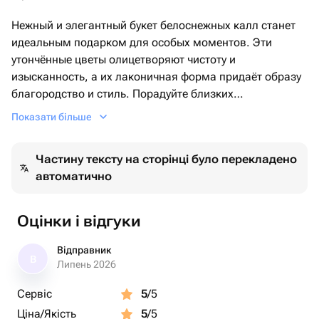
Нежный и элегантный букет белоснежных калл станет
идеальным подарком для особых моментов. Эти
утончённые цветы олицетворяют чистоту и
изысканность, а их лаконичная форма придаёт образу
благородство и стиль. Порадуйте близких
композицией, которая без слов расскажет о самых
Показати більше
тёплых чувствах!
Частину тексту на сторінці було перекладено
автоматично
Оцінки і відгуки
Відправник
В
Липень 2026
Сервіс
5
/5
Ціна/Якість
5
/5