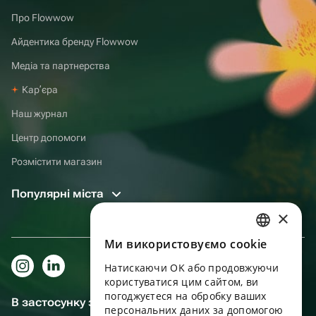
Про Flowwow
Айдентика бренду Flowwow
Медіа та партнерства
Карʼєра
Наш журнал
Центр допомоги
Розмістити магазин
Популярні міста
×
Ми використовуємо cookie
RUSSIAN
Натискаючи OK або продовжуючи
ENGLISH
користуватися цим сайтом, ви
UKRAINIAN
погоджуєтеся на обробку ваших
В застосунку зручніше!
персональних даних за допомогою