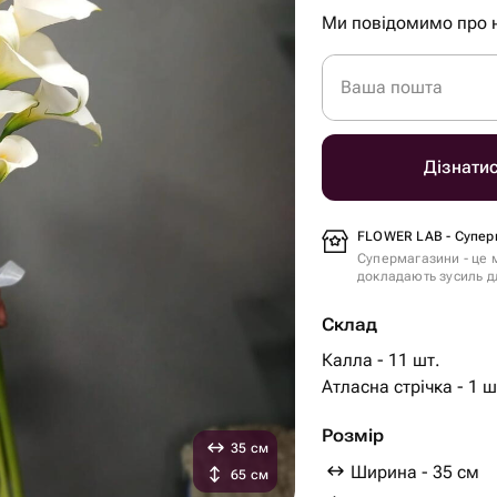
Ми повідомимо про 
Ваша пошта
Дізнати
FLOWER LAB - Супер
Супермагазини - це м
докладають зусиль дл
Склад
Калла - 11 шт.
Атласна стрічка - 1 ш
Розмір
35 см
Ширина - 35 см
65 см