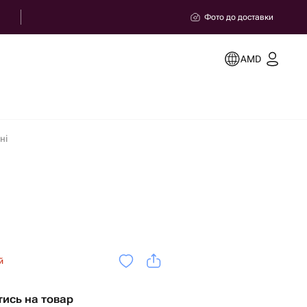
Фото до доставки
AMD
ні
й
тись на товар