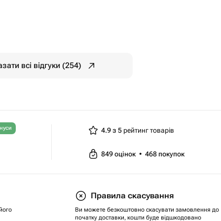
зати всі відгуки (254)
нуси
4.9 з 5
рейтинг товарів
849
оцінок
•
468
покупок
Правила скасування
його
Ви можете безкоштовно скасувати замовлення до
початку доставки, кошти буде відшкодовано