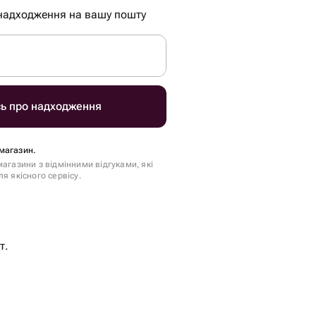
надходження на вашу пошту
сь про надходження
магазин.
агазини з відмінними відгуками, які
я якісного сервісу.
т.