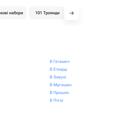
кові набори
101 Троянди
Букети ягідні
В Гетамеч
В Егвард
В Зовуні
В Мргашен
В Прошян
В Птгні