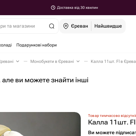
Доставка від 30 хвилин
ари та магазини
Єреван
Найшвидше
коладі
Подарункові набори
Єревані
Монобукети в Єревані
Калла 11шт. Fl в Єрева
 але ви можете знайти інші
Товар тимчасово відсутні
Калла 11шт. Fl
Ви можете підписа