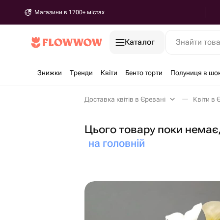
Магазини в 1700+ містах
Каталог
Знайти тов
Знижки
Тренди
Квіти
Бенто торти
Полуниця в шо
Доставка квітів в Єревані
Квіти в 
Цього товару поки немає,
на головній