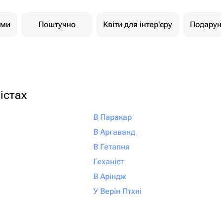
ами
Поштучно
Квіти для інтер'єру
Подарун
істах
В Паракар
В Аргаванд
В Гетапня
Геханіст
В Аріндж
У Верін Птхні