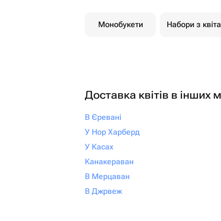
Монобукети
Набори з квіт
Доставка квітів в інших м
В Єревані
У Нор Харберд
У Касах
Канакераван
В Мерцаван
В Джрвеж