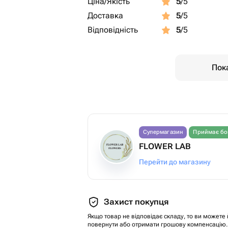
Ціна/Якість
5
/5
Доставка
5
/5
Відповідність
5
/5
Пока
Супермагазин
Приймає бо
FLOWER LAB
Перейти до магазину
Захист покупця
Якщо товар не відповідає складу, то ви можете 
повернути або отримати грошову компенсацію.