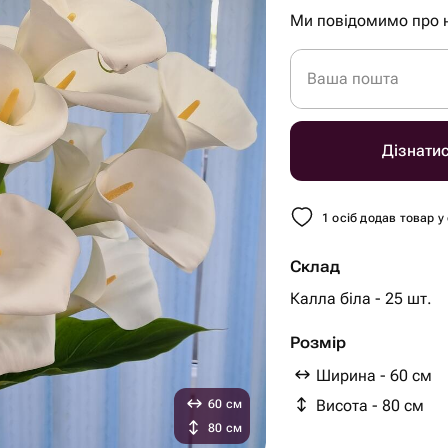
Ми повідомимо про 
Ваша пошта
Дізнати
1 осіб додав товар у
Склад
Калла біла - 25 шт.
Розмір
Ширина - 60 см
Висота - 80 см
60 см
80 см