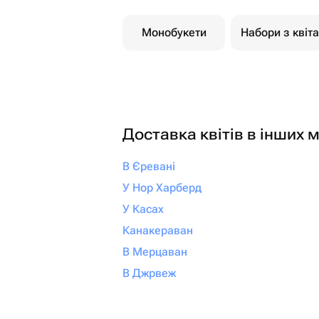
Монобукети
Набори з квіт
Доставка квітів в інших м
В Єревані
У Нор Харберд
У Касах
Канакераван
В Мерцаван
В Джрвеж