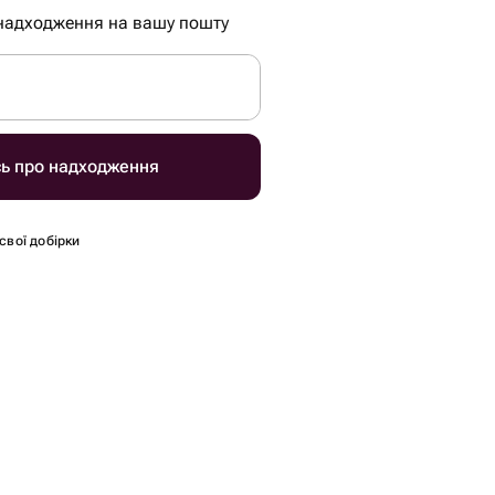
надходження на вашу пошту
сь про надходження
 свої добірки