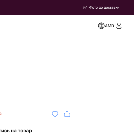
Фото до доставки
AMD
й
тись на товар