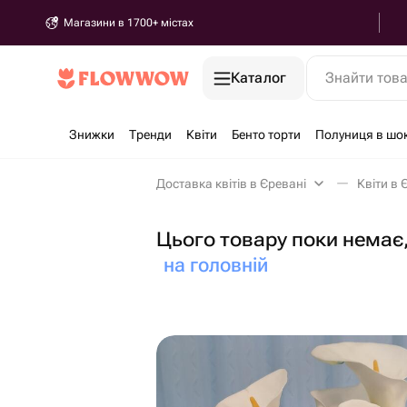
Магазини в 1700+ містах
Каталог
Знайти тов
Знижки
Тренди
Квіти
Бенто торти
Полуниця в шо
Доставка квітів в Єревані
Квіти в 
Цього товару поки немає,
на головній