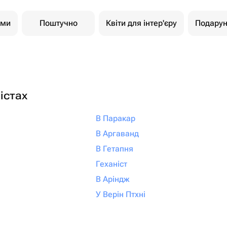
ами
Поштучно
Квіти для інтер'єру
Подарун
істах
В Паракар
В Аргаванд
В Гетапня
Геханіст
В Аріндж
У Верін Птхні