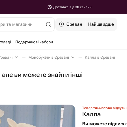
Доставка від 30 хвилин
ари та магазини
Єреван
Найшвидше
коладі
Подарункові набори
Єревані
Монобукети в Єревані
Калла в Єревані
 але ви можете знайти інші
Товар тимчасово відсутні
Калла
Ви можете підписа