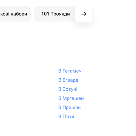
кові набори
101 Троянди
Букети ягідні
В Гетамеч
В Егвард
В Зовуні
В Мргашен
В Прошян
В Птгні