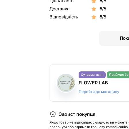
Ціна/Якість
5
/5
Доставка
5
/5
Відповідність
5
/5
Пока
Супермагазин
Приймає бо
FLOWER LAB
Перейти до магазину
Захист покупця
Якщо товар не відповідає складу, то ви можете 
повернути або отримати грошову компенсацію.