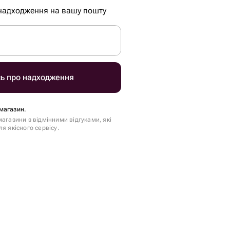
надходження на вашу пошту
сь про надходження
магазин.
агазини з відмінними відгуками, які
я якісного сервісу.