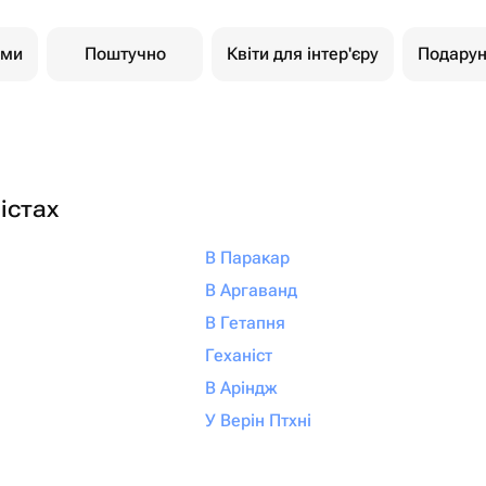
ами
Поштучно
Квіти для інтер'єру
Подарун
істах
В Паракар
В Аргаванд
В Гетапня
Геханіст
В Аріндж
У Верін Птхні