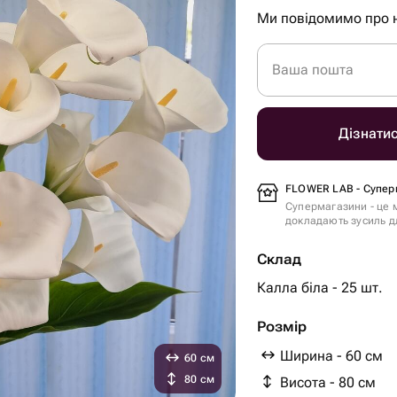
Ми повідомимо про 
Ваша пошта
Дізнати
FLOWER LAB - Супер
Супермагазини - це м
докладають зусиль дл
Склад
Калла біла - 25 шт.
Розмір
Ширина - 60 см
60 см
80 см
Висота - 80 см