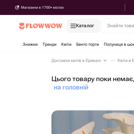
Магазини в 1700+ містах
Каталог
Знайти тов
Знижки
Тренди
Квіти
Бенто торти
Полуниця в шо
Доставка квітів в Єревані
Квіти в 
Цього товару поки немає,
на головній