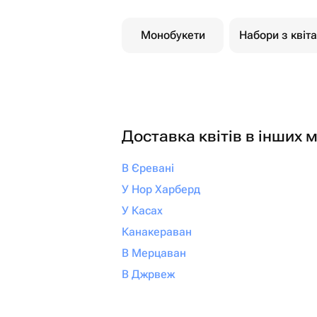
Монобукети
Набори з квіт
Доставка квітів в інших м
В Єревані
У Нор Харберд
У Касах
Канакераван
В Мерцаван
В Джрвеж