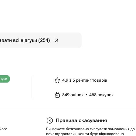
зати всі відгуки (254)
нуси
4.9 з 5
рейтинг товарів
849
оцінок
•
468
покупок
Правила скасування
його
Ви можете безкоштовно скасувати замовлення до
початку доставки, кошти буде відшкодовано