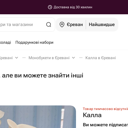
Доставка від 30 хвилин
ари та магазини
Єреван
Найшвидше
коладі
Подарункові набори
Єревані
Монобукети в Єревані
Калла в Єревані
 але ви можете знайти інші
Товар тимчасово відсутні
Калла️
Ви можете підписа