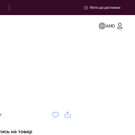
Фото до доставки
AMD
й
тись на товар