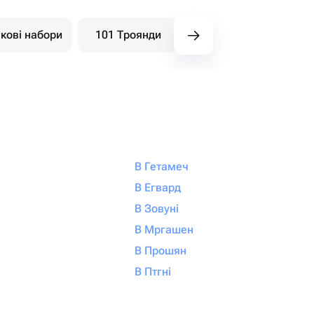
кові набори
101 Троянди
Букети ягідні
В Гетамеч
В Егвард
В Зовуні
В Мргашен
В Прошян
В Птгні