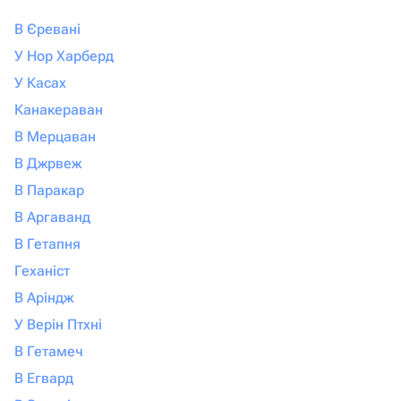
В Єревані
У Нор Харберд
У Касах
Канакераван
В Мерцаван
В Джрвеж
В Паракар
В Аргаванд
В Гетапня
Геханіст
В Аріндж
У Верін Птхні
В Гетамеч
В Егвард