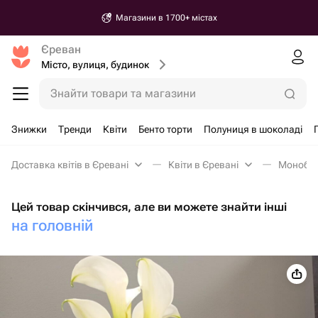
Магазини в 1700+ містах
Єреван
Місто, вулиця, будинок
Знайти товари та магазини
Знижки
Тренди
Квіти
Бенто торти
Полуниця в шоколаді
Доставка квітів в Єревані
Квіти в Єревані
Монобук
Цей товар скінчився, але ви можете знайти інші
на головній