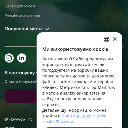
Центр допомоги
Розмістити магазин
Популярні міста
×
Ми використовуємо cookie
RUSSIAN
Натискаючи OK або продовжуючи
ENGLISH
користуватися цим сайтом, ви
UKRAINIAN
погоджуєтеся на обробку ваших
В застосунку зручніше!
персональних даних за допомогою
PORTUGUESE
файлів cookie, включаючи сервіси
Оплата бонусами, самовивіз, зручний чат підтримки
«Яндекс Метрика» та «Top Mail.ru»,
SPANISH
з метою аналізу використання
Завантажити додаток
сайту та покращення наших
HUNGARIAN
сервісів.
ITALIAN
Детальнішу інформацію можна
знайти в
Політиці щодо файлів
FRENCH
© Flowwow, inc
cookie Flowwow
TURKISH
Умови