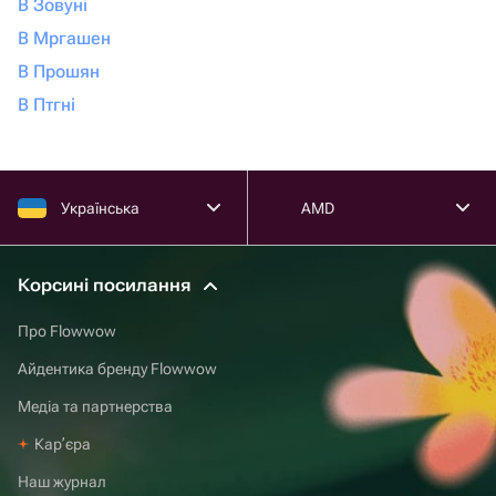
В Зовуні
В Мргашен
В Прошян
В Птгні
Українська
AMD
Корсині посилання
Про Flowwow
Айдентика бренду Flowwow
Медіа та партнерства
Карʼєра
Наш журнал