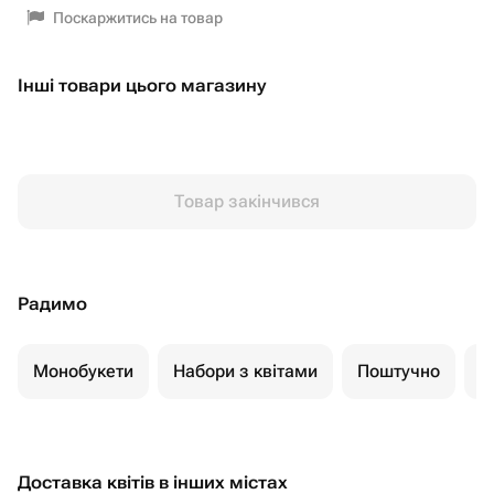
Поскаржитись на товар
Інші товари цього магазину
Товар закінчився
Радимо
Монобукети
Набори з квітами
Поштучно
К
Доставка квітів в інших містах