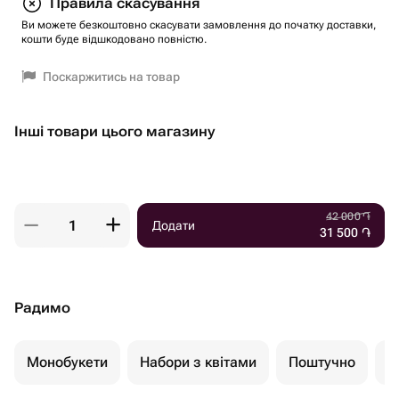
Правила скасування
Ви можете безкоштовно скасувати замовлення до початку доставки,
кошти буде відшкодовано повністю.
Поскаржитись на товар
Інші товари цього магазину
42 000
֏
Додати
31 500
֏
Радимо
Монобукети
Набори з квітами
Поштучно
К