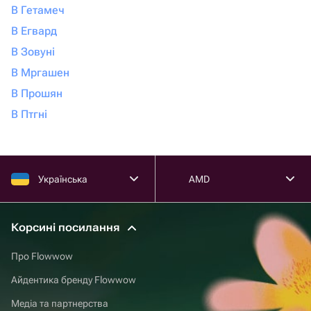
В Гетамеч
В Егвард
В Зовуні
В Мргашен
В Прошян
В Птгні
Українська
AMD
Корсині посилання
Про Flowwow
Айдентика бренду Flowwow
Медіа та партнерства