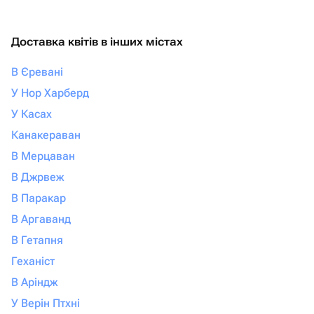
Доставка квітів в інших містах
В Єревані
У Нор Харберд
У Касах
Канакераван
В Мерцаван
В Джрвеж
В Паракар
В Аргаванд
В Гетапня
Геханіст
В Аріндж
У Верін Птхні