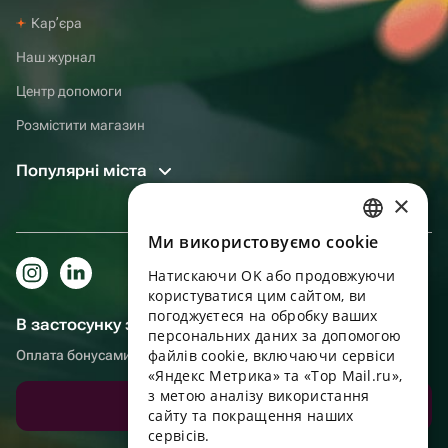
Карʼєра
Наш журнал
Центр допомоги
Розмістити магазин
Популярні міста
×
Ми використовуємо cookie
RUSSIAN
Натискаючи OK або продовжуючи
ENGLISH
користуватися цим сайтом, ви
UKRAINIAN
погоджуєтеся на обробку ваших
В застосунку зручніше!
персональних даних за допомогою
PORTUGUESE
файлів cookie, включаючи сервіси
Оплата бонусами, самовивіз, зручний чат підтримки
«Яндекс Метрика» та «Top Mail.ru»,
SPANISH
з метою аналізу використання
Завантажити додаток
сайту та покращення наших
HUNGARIAN
сервісів.