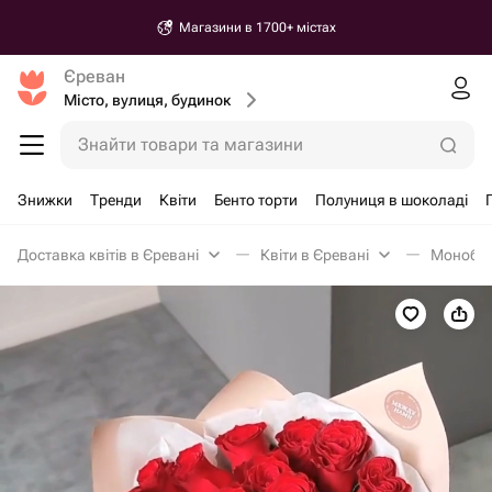
Магазини в 1700+ містах
Єреван
Місто, вулиця, будинок
Знайти товари та магазини
Знижки
Тренди
Квіти
Бенто торти
Полуниця в шоколаді
Доставка квітів в Єревані
Квіти в Єревані
Монобук