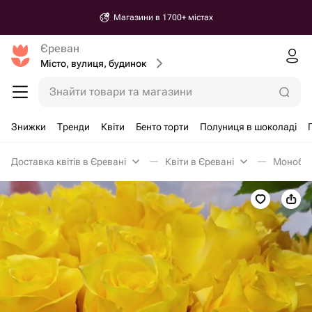
Магазини в 1700+ містах
Єреван
Місто, вулиця, будинок
Знайти товари та магазини
Знижки
Тренди
Квіти
Бенто торти
Полуниця в шоколаді
Доставка квітів в Єревані
Квіти в Єревані
Монобук