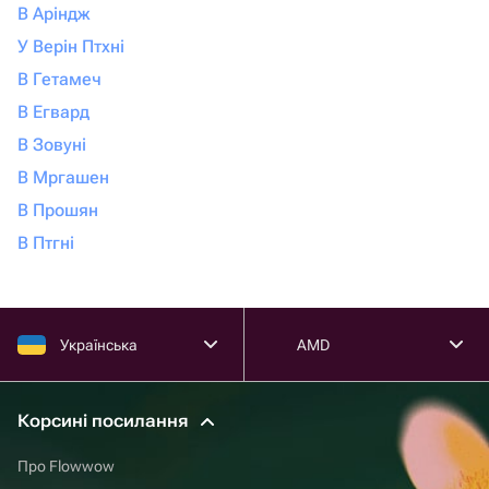
В Аріндж
У Верін Птхні
В Гетамеч
В Егвард
В Зовуні
В Мргашен
В Прошян
В Птгні
Українська
AMD
Корсині посилання
Про Flowwow