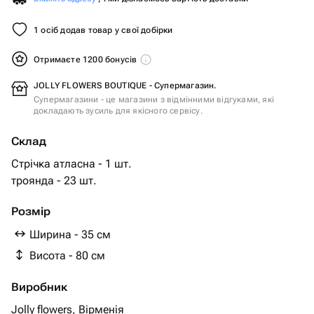
1 осіб додав товар у свої добірки
Отримаєте 1200 бонусів
JOLLY FLOWERS BOUTIQUE - Супермагазин.
Супермагазини - це магазини з відмінними відгуками, які
докладають зусиль для якісного сервісу.
Склад
Стрічка атласна - 1 шт.
троянда - 23 шт.
Розмір
Ширина - 35 см
Висота - 80 см
Виробник
Jolly flowers, Вірменія