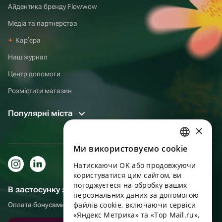
Айдентика бренду Flowwow
Медіа та партнерства
Карʼєра
Наш журнал
Центр допомоги
Розмістити магазин
Популярні міста
×
Ми використовуємо cookie
RUSSIAN
Натискаючи OK або продовжуючи
ENGLISH
користуватися цим сайтом, ви
UKRAINIAN
погоджуєтеся на обробку ваших
В застосунку зручніше!
персональних даних за допомогою
PORTUGUESE
файлів cookie, включаючи сервіси
Оплата бонусами, самовивіз, зручний чат підтримки
«Яндекс Метрика» та «Top Mail.ru»,
SPANISH