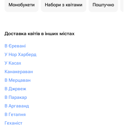
Монобукети
Набори з квітами
Поштучно
К
Доставка квітів в інших містах
В Єревані
У Нор Харберд
У Касах
Канакераван
В Мерцаван
В Джрвеж
В Паракар
В Аргаванд
В Гетапня
Геханіст