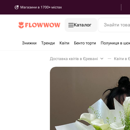
Магазини в 1700+ містах
Каталог
Знайти тов
Знижки
Тренди
Квіти
Бенто торти
Полуниця в шо
Доставка квітів в Єревані
Квіти в 