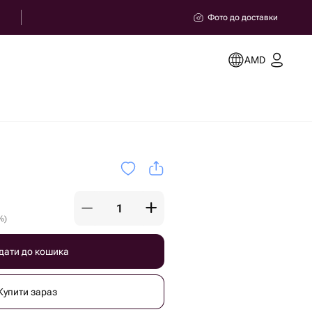
Фото до доставки
AMD
%
)
дати до кошика
Купити зараз