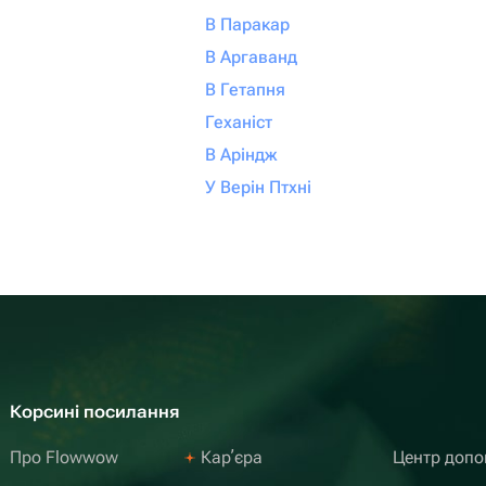
В Паракар
В Аргаванд
В Гетапня
Геханіст
В Аріндж
У Верін Птхні
Корсині посилання
Про Flowwow
Карʼєра
Центр доп