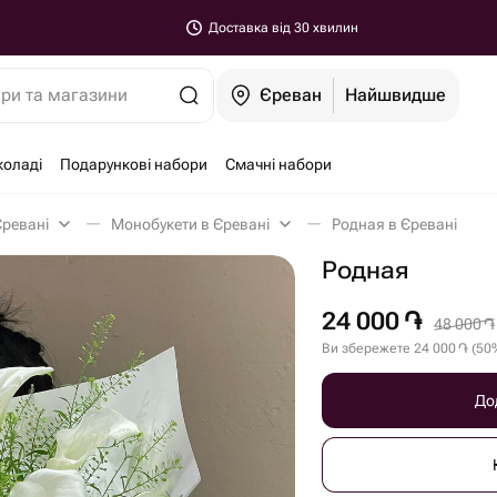
Доставка від 30 хвилин
ари та магазини
Єреван
Найшвидше
коладі
Подарункові набори
Смачні набори
Єревані
Монобукети в Єревані
Родная в Єревані
Родная
24 000
֏
48 000
֏
Ви збережете
24 000
֏
(
50
До