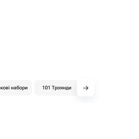
кові набори
101 Троянди
Букети ягідні