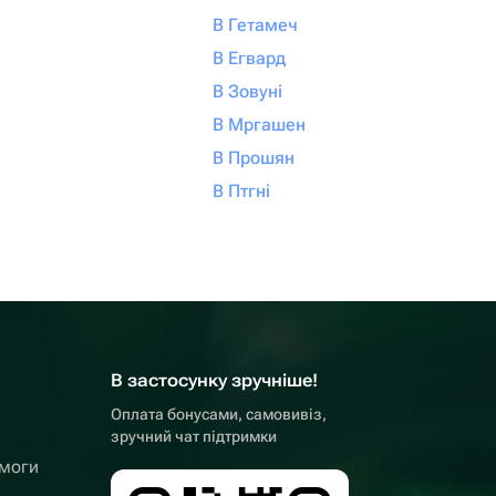
В Гетамеч
В Егвард
В Зовуні
В Мргашен
В Прошян
В Птгні
В застосунку зручніше!
Оплата бонусами, самовивіз,
зручний чат підтримки
омоги