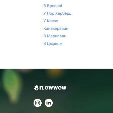
В Єревані
У Нор Харберд
У Касах
Канакераван
В Мерцаван
В Джрвеж