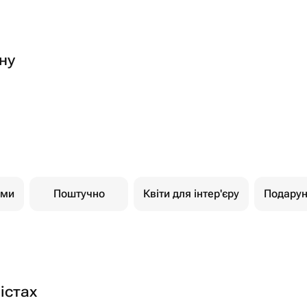
ну
ами
Поштучно
Квіти для інтер'єру
Подарун
істах