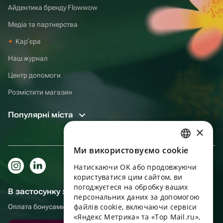
Айдентика бренду Flowwow
Медіа та партнерства
Карʼєра
Наш журнал
Центр допомоги
Розмістити магазин
Популярні міста
×
Ми використовуємо cookie
RUSSIAN
Натискаючи OK або продовжуючи
ENGLISH
користуватися цим сайтом, ви
UKRAINIAN
погоджуєтеся на обробку ваших
В застосунку зручніше!
персональних даних за допомогою
PORTUGUESE
файлів cookie, включаючи сервіси
Оплата бонусами, самовивіз, зручний чат підтримки
«Яндекс Метрика» та «Top Mail.ru»,
SPANISH