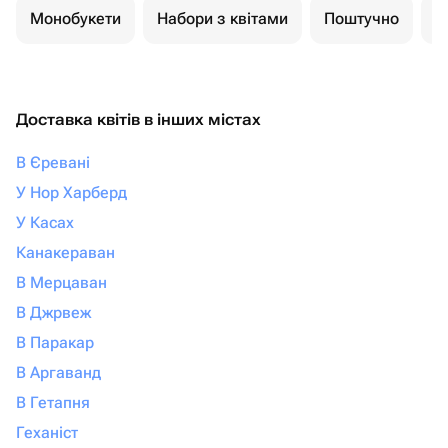
Монобукети
Набори з квітами
Поштучно
К
Доставка квітів в інших містах
В Єревані
У Нор Харберд
У Касах
Канакераван
В Мерцаван
В Джрвеж
В Паракар
В Аргаванд
В Гетапня
Геханіст