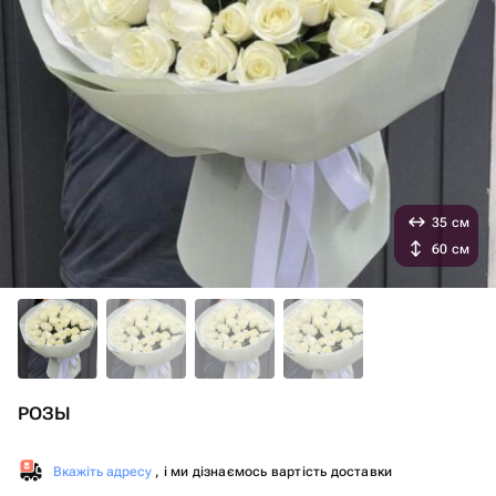
35 см
60 см
РОЗЫ
Вкажіть адресу
, і ми дізнаємось вартість доставки