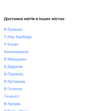
Доставка квітів в інших містах
В Єревані
У Нор Харберд
У Касах
Канакераван
В Мерцаван
В Джрвеж
В Паракар
В Аргаванд
В Гетапня
Геханіст
В Аріндж