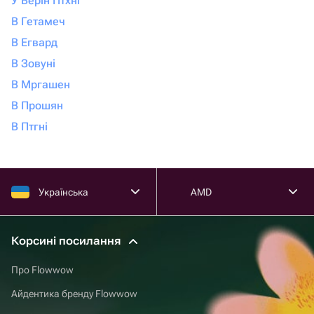
У Верін Птхні
В Гетамеч
В Егвард
В Зовуні
В Мргашен
В Прошян
В Птгні
Українська
AMD
Корсині посилання
Про Flowwow
Айдентика бренду Flowwow