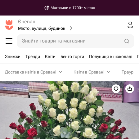
Магазини в 1700+ містах
Єреван
Місто, вулиця, будинок
Знайти товари та магазини
Знижки
Тренди
Квіти
Бенто торти
Полуниця в шоколаді
Доставка квітів в Єревані
Квіти в Єревані
Траурна