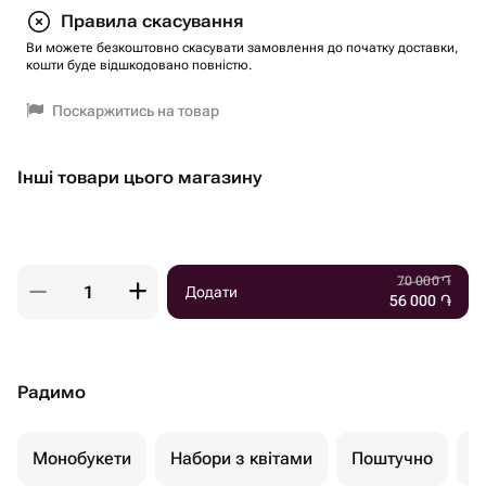
Правила скасування
Ви можете безкоштовно скасувати замовлення до початку доставки,
кошти буде відшкодовано повністю.
Поскаржитись на товар
Інші товари цього магазину
70 000
֏
Додати
56 000
֏
Радимо
Монобукети
Набори з квітами
Поштучно
К