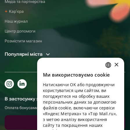
Медіа та партнерства
Карʼєра
Наш журнал
Центр допомоги
Розмістити магазин
Популярні міста
×
Ми використовуємо cookie
RUSSIAN
Натискаючи OK або продовжуючи
ENGLISH
користуватися цим сайтом, ви
UKRAINIAN
погоджуєтеся на обробку ваших
В застосунку зручніше!
персональних даних за допомогою
PORTUGUESE
файлів cookie, включаючи сервіси
Оплата бонусами, самовивіз, зручний чат підтримки
«Яндекс Метрика» та «Top Mail.ru»,
SPANISH
з метою аналізу використання
Завантажити додаток
сайту та покращення наших
HUNGARIAN