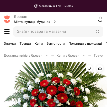
Магазини в 1700+ містах
Єреван
Місто, вулиця, будинок
Знайти товари та магазини
Знижки
Тренди
Квіти
Бенто торти
Полуниця в шоколаді
Доставка квітів в Єревані
Квіти в Єревані
Траурна