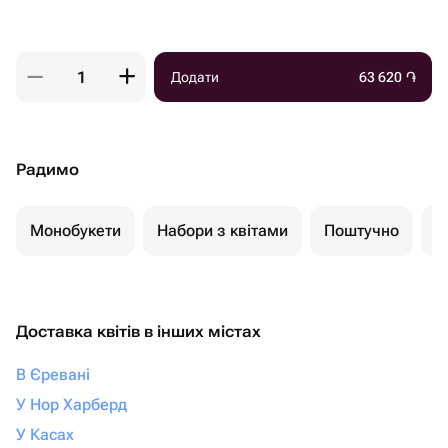
Додати
63 620
֏
Радимо
Монобукети
Набори з квітами
Поштучно
К
Доставка квітів в інших містах
В Єревані
У Нор Харберд
У Касах