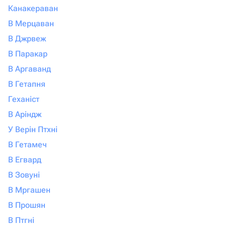
Канакераван
В Мерцаван
В Джрвеж
В Паракар
В Аргаванд
В Гетапня
Геханіст
В Аріндж
У Верін Птхні
В Гетамеч
В Егвард
В Зовуні
В Мргашен
В Прошян
В Птгні