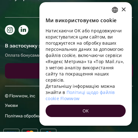
×
Ми використовуємо cookie
RUSSIAN
Натискаючи OK або продовжуючи
ENGLISH
користуватися цим сайтом, ви
UKRAINIAN
погоджуєтеся на обробку ваших
В застосунку зручніше!
персональних даних за допомогою
PORTUGUESE
файлів cookie, включаючи сервіси
Оплата бонусами, самовивіз, зручний чат підтримки
«Яндекс Метрика» та «Top Mail.ru»,
SPANISH
з метою аналізу використання
Завантажити додаток
сайту та покращення наших
HUNGARIAN
сервісів.
ITALIAN
Детальнішу інформацію можна
знайти в
Політиці щодо файлів
FRENCH
© Flowwow, inc
cookie Flowwow
TURKISH
Умови
OK
GERMAN
Політика обробки даних
POLISH