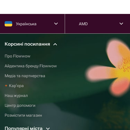
Українська
AMD
Корсині посилання
Про Flowwow
Айдентика бренду Flowwow
Медіа та партнерства
Карʼєра
Наш журнал
Центр допомоги
Розмістити магазин
Популярні міста