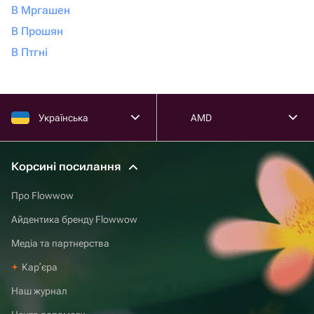
В Мргашен
В Прошян
В Птгні
Українська
AMD
Корсині посилання
Про Flowwow
Айдентика бренду Flowwow
Медіа та партнерства
Карʼєра
Наш журнал