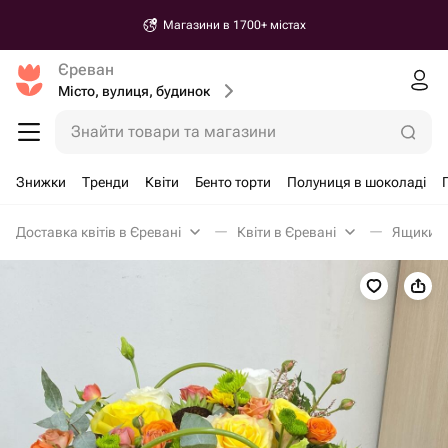
Магазини в 1700+ містах
Єреван
Місто, вулиця, будинок
Знайти товари та магазини
Знижки
Тренди
Квіти
Бенто торти
Полуниця в шоколаді
Доставка квітів в Єревані
Квіти в Єревані
Ящики з 