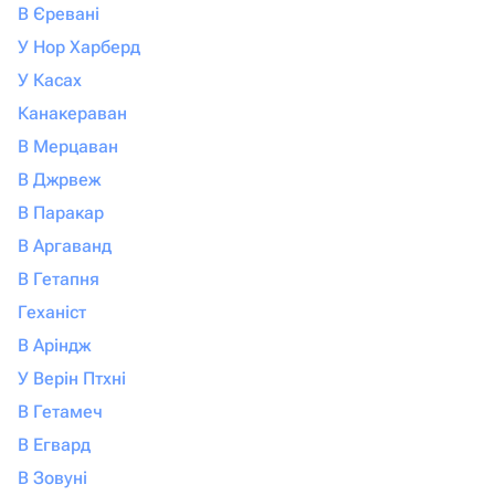
В Єревані
У Нор Харберд
У Касах
Канакераван
В Мерцаван
В Джрвеж
В Паракар
В Аргаванд
В Гетапня
Геханіст
В Аріндж
У Верін Птхні
В Гетамеч
В Егвард
В Зовуні