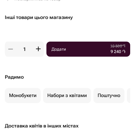
Інші товари цього магазину
10 500
֏
Додати
9 240
֏
Радимо
Монобукети
Набори з квітами
Поштучно
К
Доставка квітів в інших містах