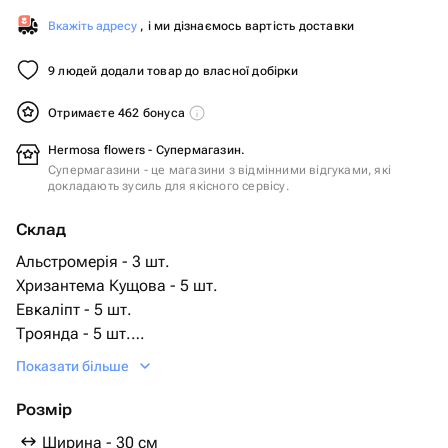
Вкажіть адресу
, і ми дізнаємось вартість доставки
9 людей додали товар до власної добірки
Отримаєте 462 бонуса
Hermosa flowers - Супермагазин.
Супермагазини - це магазини з відмінними відгуками, які
докладають зусиль для якісного сервісу.
Склад
Альстромерія - 3 шт.
Хризантема Кущова - 5 шт.
Евкаліпт - 5 шт.
Троянда - 5 шт.
Гербера - 3 шт.
Показати більше
вата натуральная - 3 шт.
елка(лапник) - 5 шт.
Розмір
Ширина - 30 см