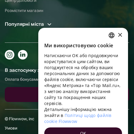
Центр допомоги
Розмістити магазин
Популярні міста
×
Ми використовуємо cookie
RUSSIAN
Натискаючи OK або продовжуючи
ENGLISH
користуватися цим сайтом, ви
UKRAINIAN
погоджуєтеся на обробку ваших
В застосунку зручніше!
персональних даних за допомогою
PORTUGUESE
файлів cookie, включаючи сервіси
Оплата бонусами, самовивіз, зручний чат підтримки
«Яндекс Метрика» та «Top Mail.ru»,
SPANISH
з метою аналізу використання
Завантажити додаток
сайту та покращення наших
HUNGARIAN
сервісів.
ITALIAN
Детальнішу інформацію можна
знайти в
Політиці щодо файлів
FRENCH
© Flowwow, inc
cookie Flowwow
TURKISH
Умови
OK