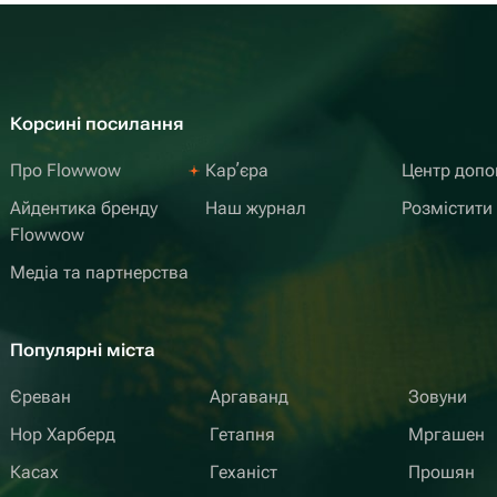
Корсині посилання
Про Flowwow
Карʼєра
Центр доп
Айдентика бренду
Наш журнал
Розмістити
Flowwow
Медіа та партнерства
Популярні міста
Єреван
Аргаванд
Зовуни
Нор Харберд
Гетапня
Мргашен
Касах
Геханіст
Прошян