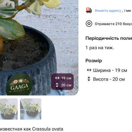
Вкажіть адресу
, і м
Отримаєте 210 бону
Періодичність поли
1 раз на тиж.
Розмір
Ширина - 19 см
19 см
Висота - 20 см
20 см
известная как Crassula ovata