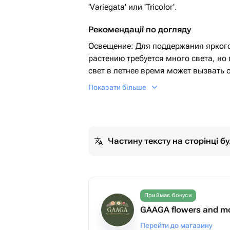
'Variegata' или 'Tricolor'.
Рекомендації по догляду
Освещение: Для поддержания яркого
растению требуется много света, н
свет в летнее время может вызвать 
Полив: Как и большинству суккулент
Показати більше
полив. Почву необходимо тщательн
чтобы предотвратить гниение корней
Уход: Это засухоустойчивое растение
мясистых листьях и стеблях.
Частину тексту на сторінці 
Приймає бонуси
GAAGA flowers and m
Перейти до магазину