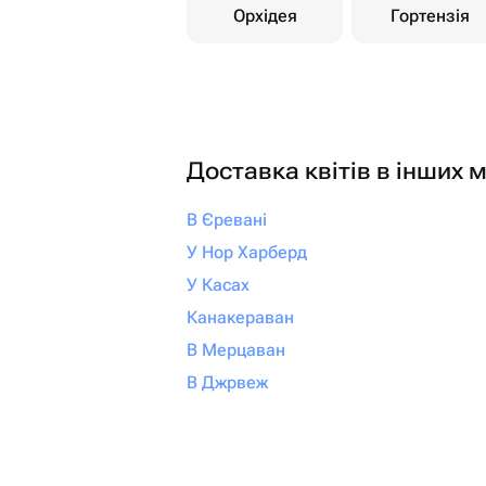
Орхідея
Гортензія
Доставка квітів в інших м
В Єревані
У Нор Харберд
У Касах
Канакераван
В Мерцаван
В Джрвеж