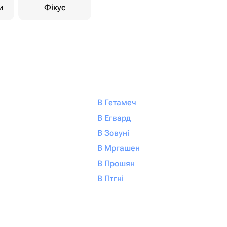
и
Фікус
В Гетамеч
В Егвард
В Зовуні
В Мргашен
В Прошян
В Птгні