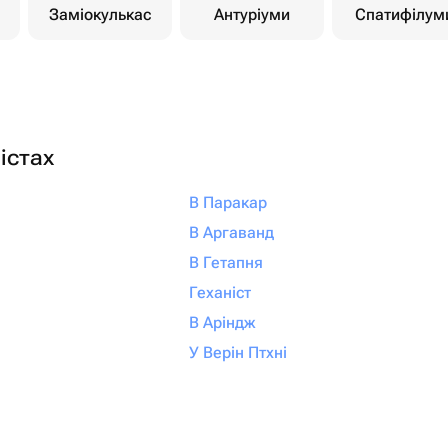
Заміокулькас
Антуріуми
Спатифілум
істах
В Паракар
В Аргаванд
В Гетапня
Геханіст
В Аріндж
У Верін Птхні