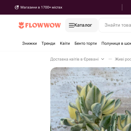
Магазини в 1700+ містах
Каталог
Знайти тов
Знижки
Тренди
Квіти
Бенто торти
Полуниця в шо
Доставка квітів в Єревані
Живі ро