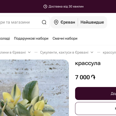
Доставка від 30 хвилин
ари та магазини
Єреван
Найшвидше
коладі
Подарункові набори
Смачні набори
слини в Єревані
Сукуленти, кактуси в Єревані
крассул
крассула
7 000
֏
До