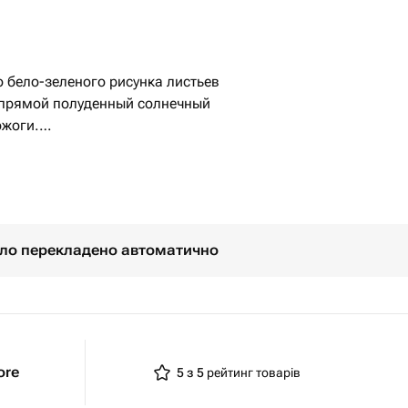
 бело-зеленого рисунка листьев
о прямой полуденный солнечный
ожоги.
ов, толстянке требуется умеренный
о просушивать между поливами,
.
, которое накапливает влагу в
було перекладено автоматично
ore
5 з 5
рейтинг товарів