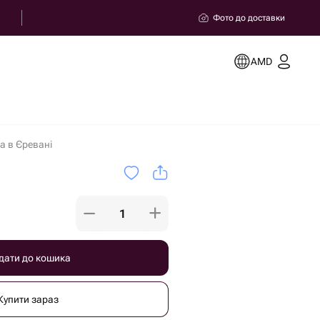
Фото до доставки
AMD
а в Єревані
дати до кошика
Купити зараз