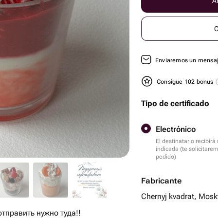
Añ
C
Enviaremos un mensaje
Consigue 102 bonus
Tipo de certificado
Electrónico
El destinatario recibir
indicada (te solicitare
pedido)
Fabricante
Chernyj kvadrat, Mosk
отправить нужно туда!!