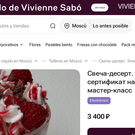
ulos y tiendas
Moscú
Lo antes posible
orporativos
Flores
Pasteles bento
Fresas con chocolate
Pack r
e regalo en Moscú
Talleres en Moscú
Свеча-десерт.
сертификат на
мастер-класс
Electrónico
3 400
₽