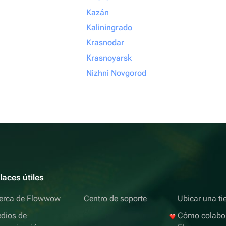
Kazán
Kaliningrado
Krasnodar
Krasnoyarsk
Nizhni Novgorod
laces útiles
erca de Flowwow
Centro de soporte
Ubicar una ti
dios de
Cómo colabo