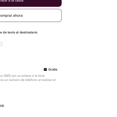
adir a la cesta
omprar ahora
 de texto al destinatario
Gratis
á un SMS con un enlace a la hora
mos un número de teléfono al realizar el
va