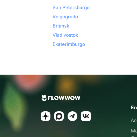
San Petersburgo
Volgogrado
Briansk
Vladivostok
Ekaterimburgo
En
Ac
Me