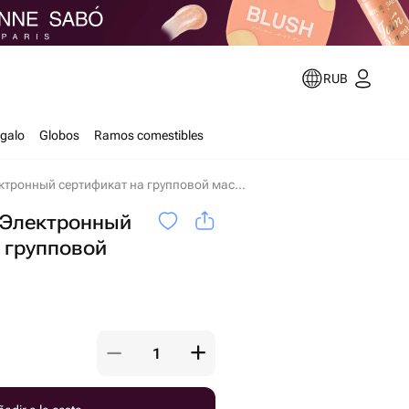
RUB
egalo
Globos
Ramos comestibles
Свеча-десерт. Электронный сертификат на групповой мастер-класс en Moscú
 Электронный
 групповой