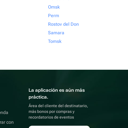
Omsk
Perm
Rostov del Don
Samara
Tomsk
La aplicación es aún más
práctica.
Área del cliente del destinatario,
más bonos por compras y
enda
recordatorios de eventos
rar con