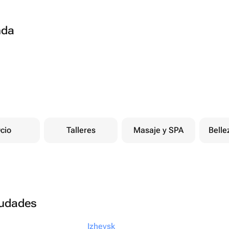
nda
cio
Talleres
Masaje y SPA
Belle
ciudades
Izhevsk