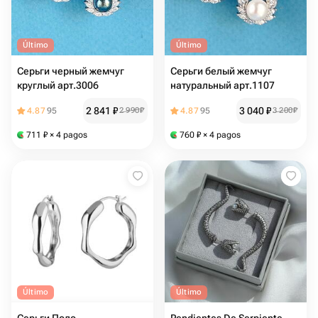
Último
Último
Серьги черный жемчуг
Серьги белый жемчуг
круглый арт.3006
натуральный арт.1107
2 841
₽
3 040
₽
4.87
95
2 990
₽
4.87
95
3 200
₽
711
₽
× 4 pagos
760
₽
× 4 pagos
Último
Último