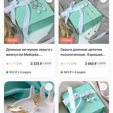
Último
Último
Длинные вечерние серьги с
Серьги длинные цепочки
жемчугом Майорка.
позолоченные. Хороший
Подарок для нее
подарок девушке
3 325
₽
2 660
₽
4.99
216
3 500
₽
4.99
216
2 800
₽
832
₽
× 4 pagos
665
₽
× 4 pagos