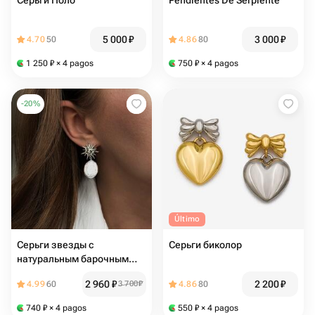
Серьги Поло
Pendientes De Serpiente
5 000
₽
3 000
₽
4.70
50
4.86
80
1 250
₽
× 4 pagos
750
₽
× 4 pagos
-
20
%
Último
Серьги звезды с
Серьги биколор
натуральным барочным
жемчугом
2 960
₽
2 200
₽
4.99
60
3 700
₽
4.86
80
740
₽
× 4 pagos
550
₽
× 4 pagos