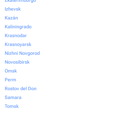
Ekaterimburgo
Izhevsk
Kazán
Kaliningrado
Krasnodar
Krasnoyarsk
Nizhni Novgorod
Novosibirsk
Omsk
Perm
Rostov del Don
Samara
Tomsk