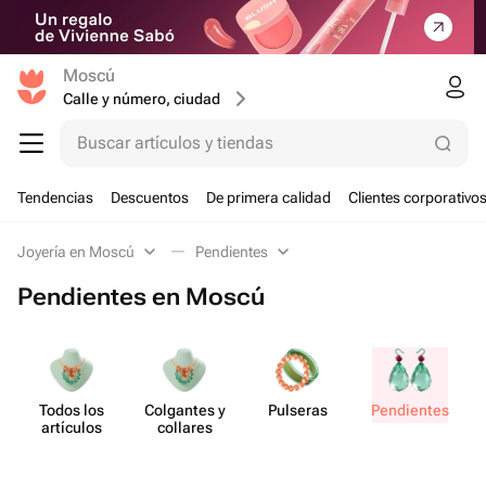
Moscú
Calle y número, ciudad
Buscar artículos y tiendas
Tendencias
Descuentos
De primera calidad
Clientes corporativo
Joyería en Moscú
Pendientes
Pendientes en Moscú
Todos los
Colgantes y
Pulseras
Pend​ientes
artículos
collares