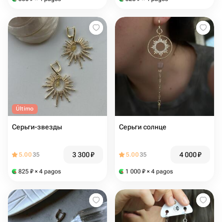
Último
Серьги-звезды
Серьги солнце
3 300
₽
4 000
₽
5.00
35
5.00
35
825
₽
× 4 pagos
1 000
₽
× 4 pagos