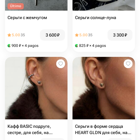
Último
Серьги с жемчугом
Серьги солнце-луна
3 600
₽
3 300
₽
5.00
35
5.00
35
900
₽
× 4 pagos
825
₽
× 4 pagos
Кафф BASIC подруге,
Серьги в форме сердца
сестре, для себя, на
HEART GLDN для себя, на
подарок, для неё
подарок, любимой, подруге