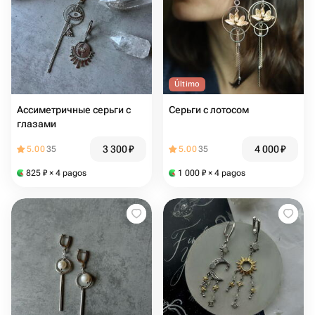
Último
Ассиметричные серьги с
Серьги с лотосом
глазами
3 300
₽
4 000
₽
5.00
35
5.00
35
825
₽
× 4 pagos
1 000
₽
× 4 pagos