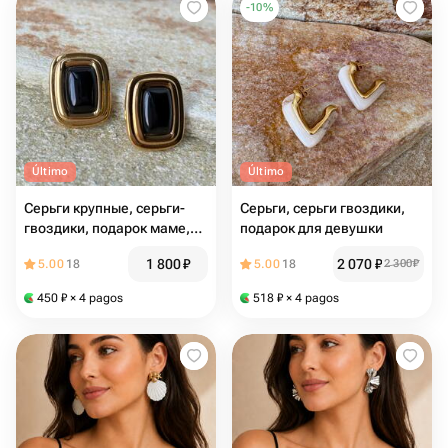
-
10
%
Último
Último
Серьги крупные, серьги-
Серьги, серьги гвоздики,
гвоздики, подарок маме,
подарок для девушки
девушки
1 800
₽
2 070
₽
5.00
18
5.00
18
2 300
₽
450
₽
× 4 pagos
518
₽
× 4 pagos