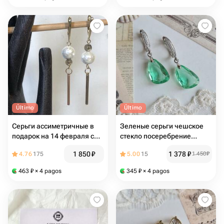
Último
Último
Серьги ассиметричные в
Зеленые серьги чешское
подарок на 14 февраля с
стекло посеребрение
хлопковым жемчугом и
"Мятные мечты"
1 850
₽
1 378
₽
4.76
175
5.00
15
1 450
₽
дымчатым топазом
463
₽
× 4 pagos
345
₽
× 4 pagos