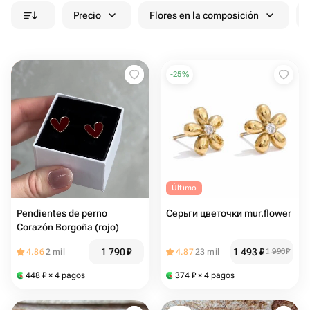
Precio
Flores en la composición
-
25
%
Último
Pendientes de perno
Серьги цветочки mur.flower
Corazón Borgoña (rojo)
1 790
₽
1 493
₽
4.86
2 mil
4.87
23 mil
1 990
₽
448
₽
× 4 pagos
374
₽
× 4 pagos