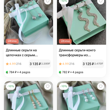
-
10
%
Último
Último
Длинные серьги на
Длинные серьги-конго
цепочках с серым
трансформеры из
жемчугом Майорка.
стразовой цепи. Подарок
3 135
₽
3 125
₽
4.99
216
3 300
₽
4.99
216
3 472
₽
Подарок девушке
девушке
784
₽
× 4 pagos
782
₽
× 4 pagos
-
10
%
-
10
%