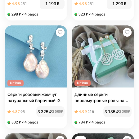
1 190
₽
1 290
₽
4.98
251
4.98
251
298
₽
× 4 pagos
323
₽
× 4 pagos
Último
Último
Серьги розовый жемчуг
Длинные серьги
натуральный барочный r2
перламутровые розы на
цепочках. Подарок
3 325
₽
3 135
₽
4.87
95
3 500
₽
4.99
216
3 300
₽
девушке
832
₽
× 4 pagos
784
₽
× 4 pagos