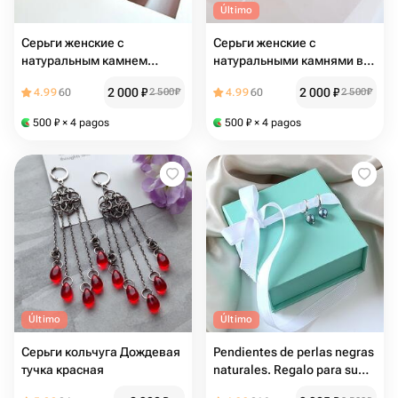
Último
Серьги женские с
Серьги женские с
натуральным камнем
натуральными камнями в
лазуритом в подарок к 8
подарок любимой к 8 марта
2 000
₽
2 000
₽
4.99
60
2 500
₽
4.99
60
2 500
₽
марта
500
₽
× 4 pagos
500
₽
× 4 pagos
Último
Último
Серьги кольчуга Дождевая
Pendientes de perlas negras
тучка красная
naturales. Regalo para su
amada