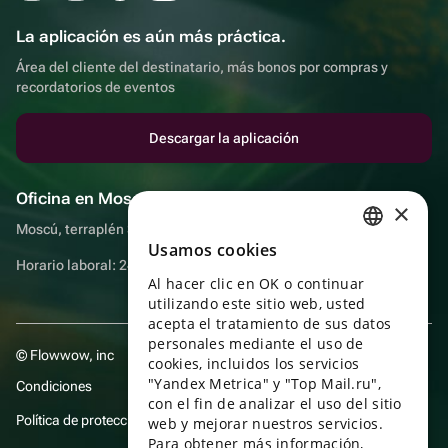
La aplicación es aún más práctica.
Área del cliente del destinatario, más bonos por compras y
recordatorios de eventos
Descargar la aplicación
Oficina en Moscú
×
Moscú, terraplén Sadovnicheskaya, 9, sala 2/3
Usamos cookies
RUSSIAN
Horario laboral: 24 horas
Al hacer clic en OK o continuar
ENGLISH
utilizando este sitio web, usted
UKRAINIAN
acepta el tratamiento de sus datos
personales mediante el uso de
© Flowwow, inc
PORTUGUESE
cookies, incluidos los servicios
"Yandex Metrica" y "Top Mail.ru",
Condiciones
SPANISH
con el fin de analizar el uso del sitio
Política de protección y privacidad de datos
web y mejorar nuestros servicios.
HUNGARIAN
Para obtener más información,