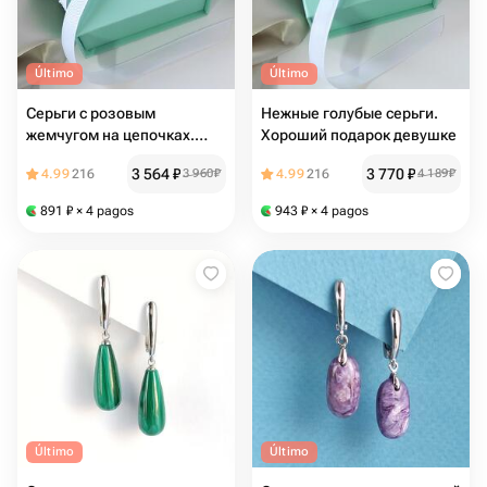
Último
Último
Серьги с розовым
Нежные голубые серьги.
жемчугом на цепочках.
Хороший подарок девушке
Хороший подарок девушке
3 564
₽
3 770
₽
4.99
216
3 960
₽
4.99
216
4 189
₽
891
₽
× 4 pagos
943
₽
× 4 pagos
Último
Último