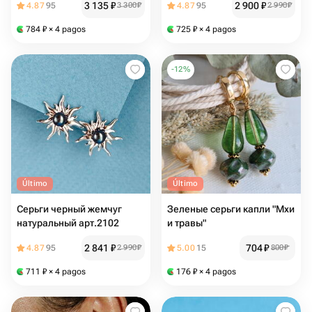
3 135
₽
2 900
₽
4.87
95
3 300
₽
4.87
95
2 990
₽
784
₽
× 4 pagos
725
₽
× 4 pagos
-
12
%
Último
Último
Серьги черный жемчуг
Зеленые серьги капли "Мхи
натуральный арт.2102
и травы"
2 841
₽
704
₽
4.87
95
2 990
₽
5.00
15
800
₽
711
₽
× 4 pagos
176
₽
× 4 pagos