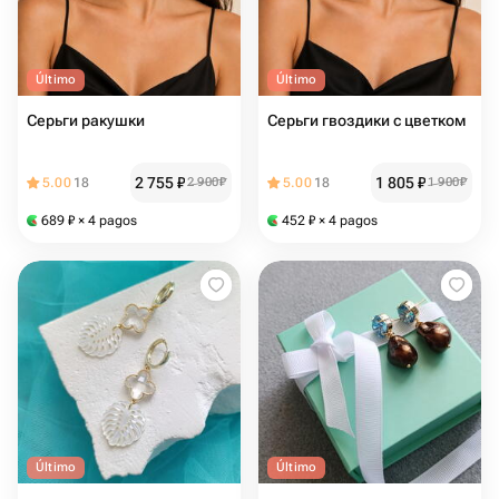
Último
Último
Серьги ракушки
Серьги гвоздики с цветком
2 755
₽
1 805
₽
5.00
18
2 900
₽
5.00
18
1 900
₽
689
₽
× 4 pagos
452
₽
× 4 pagos
Último
Último