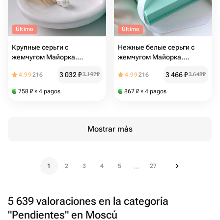
Último
Último
Крупные серьги с
Нежные белые серьги с
жемчугом Майорка.
жемчугом Майорка.
Подарок для нее
Подарок девушке
3 032
₽
3 466
₽
4.99
216
3 192
₽
4.99
216
3 648
₽
758
₽
× 4 pagos
867
₽
× 4 pagos
Mostrar más
1
2
3
4
5
27
...
5 639 valoraciones en la categoría
"Pendientes" en Moscú