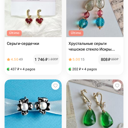
Último
Último
Серьги-сердечки
Хрустальные серьги
чешское стекло Искры
вдохновения
1 746
₽
808
₽
4.50
49
1 800
₽
5.00
15
850
₽
437
₽
× 4 pagos
202
₽
× 4 pagos