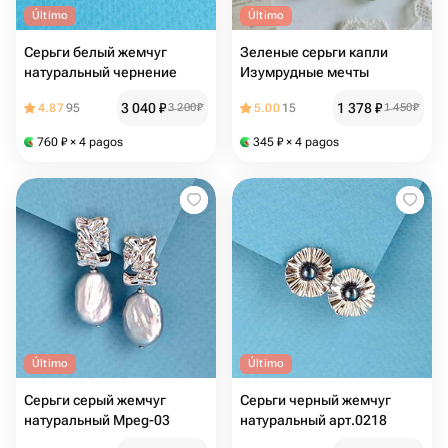
Último
Último
Серьги белый жемчуг
Зеленые серьги капли
натуральный чернение
Изумрудные мечты
3 040
₽
1 378
₽
4.87
95
3 200
₽
5.00
15
1 450
₽
760
₽
× 4 pagos
345
₽
× 4 pagos
Último
Último
Серьги серый жемчуг
Серьги черный жемчуг
натуральный Mpeg-03
натуральный арт.0218