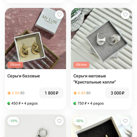
Último
Último
Серьги базовые
Серьги матовые
"Кристальные капли"
1 800
₽
3 000
₽
4.86
80
4.86
80
450
₽
× 4 pagos
750
₽
× 4 pagos
-
10
%
-
20
%