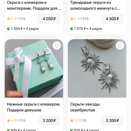
Серьги с клевером и
Трендовые серьги из
монстерами. Подарок для
шоколадного жемчуга с
любимой девушки
голубыми кристаллами.
4 200
₽
4 300
₽
4.99
216
4.99
216
Подарок для девушки
1 050
₽
× 4 pagos
1 075
₽
× 4 pagos
Último
Нежные серьги с клевером.
Серьги-звезды
Подарок девушке
серебристые
3 200
₽
3 300
₽
4.99
216
5.00
35
800
₽
× 4 pagos
825
₽
× 4 pagos