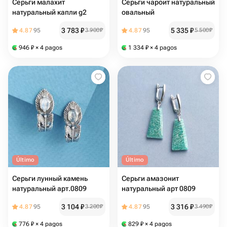
Серьги малахит
Серьги чароит натуральный
натуральный капли g2
овальный
3 783
₽
5 335
₽
4.87
95
3 900
₽
4.87
95
5 500
₽
946
₽
× 4 pagos
1 334
₽
× 4 pagos
Último
Último
Серьги лунный камень
Серьги амазонит
натуральный арт.0809
натуральный арт 0809
3 104
₽
3 316
₽
4.87
95
3 200
₽
4.87
95
3 490
₽
776
₽
× 4 pagos
829
₽
× 4 pagos