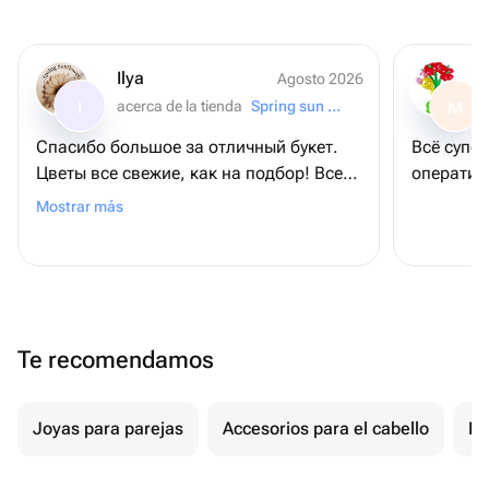
Ilya
Agosto 2026
acerca de la tienda
Spring sun flowers
I
M
Спасибо большое за отличный букет.
Всё супе
Цветы все свежие, как на подбор! Всем
оператив
рекомендую!
Mostrar más
Te recomendamos
Joyas para parejas
Accesorios para el cabello
Re