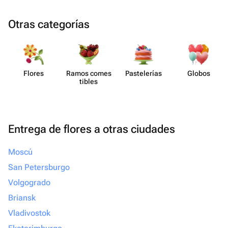
Otras categorías
Flores
Ramos comes​
Paste​lerías
Globos
tibles
Entrega de flores a otras ciudades
Moscú
San Petersburgo
Volgogrado
Briansk
Vladivostok