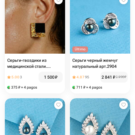
Último
Серьги-гвоздики из
Серьги черный жемчуг
медицинской стали.
натуральный арт.2904
Золотая пантера
1 500
₽
2 841
₽
5.00
3
4.87
95
2 990
₽
375
₽
× 4 pagos
711
₽
× 4 pagos