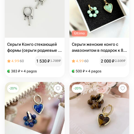
Último
Серьги Конго стекающей
Серьги женские конго с
формы (серьги родиевые в
амазонитом в подарок к 8
подарок)
марта
1 530
₽
2 000
₽
4.99
60
1 700
₽
4.99
60
2 500
₽
383
₽
× 4 pagos
500
₽
× 4 pagos
-
20
%
-
20
%