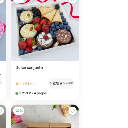
Dulce conjunto
4 875
₽
₽
4.89
2 mil
6 500
₽
1 219
₽
× 4 pagos
-
20
%