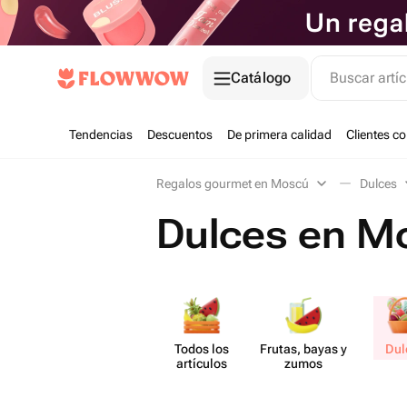
Catálogo
Buscar artíc
Tendencias
Descuentos
De primera calidad
Clientes c
Regalos gourmet en Moscú
Dulces
Dulces en M
Todos los
Frutas, bayas y
Dul
artículos
zumos