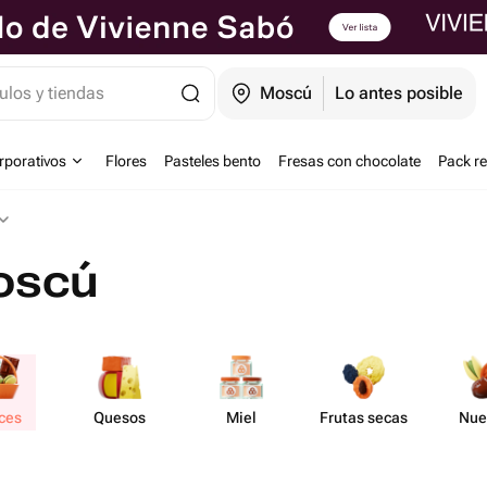
ulos y tiendas
Moscú
Lo antes posible
orporativos
Flores
Pasteles bento
Fresas con chocolate
Pack r
oscú
ces
Quesos
Miel
Frutas secas
Nue