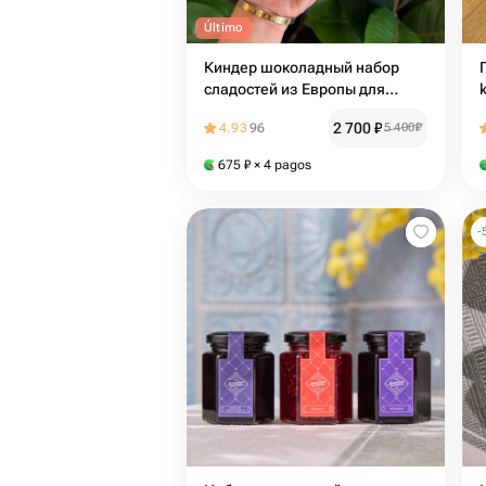
Último
Киндер шоколадный набор
сладостей из Европы для
любимой девушки, маме,
2 700
₽
4.93
96
5 400
₽
детям, друзьям
675
₽
× 4 pagos
-