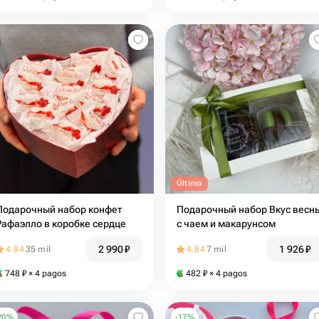
Último
Подарочный набор конфет
Подарочный набор Вкус весн
Рафаэлло в коробке сердце
с чаем и макарунсом
2 990
₽
1 926
₽
4.84
35 mil
4.84
7 mil
748
₽
× 4 pagos
482
₽
× 4 pagos
20
%
-
17
%