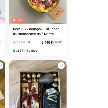
Último
Весенний подарочный набор
со сладостями на 8 марта
3 440
₽
₽
4.90
4 mil
4 300
₽
860
₽
× 4 pagos