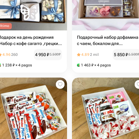
Último
Подарок на день рождения
Подарочный набор дофамина
.Набор с кофе cararro ,грецким
с чаем, бокалом для
орехом в темном шоколаде
глинтвейна, драже, медом,
4 950
₽
5 850
₽
4.96
260
5 500
₽
4.89
2 mil
6 500
,миндаль в бельгийском
шоколадом ручной работы и
шоколаде
пряниками
1 238
₽
× 4 pagos
1 463
₽
× 4 pagos