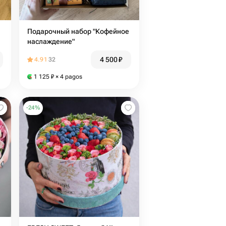
Подарочный набор "Кофейное
наслаждение"
4 500
₽
4.91
32
1 125
₽
× 4 pagos
-
24
%