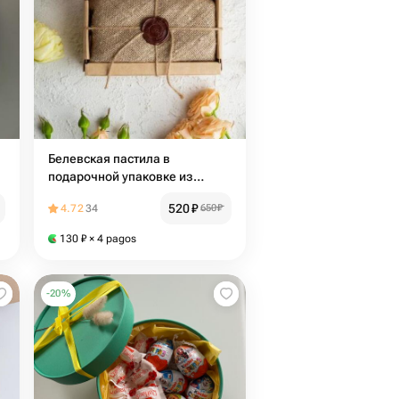
Белевская пастила в
подарочной упаковке из
мешковины
520
₽
4.72
34
650
₽
130
₽
× 4 pagos
-
20
%