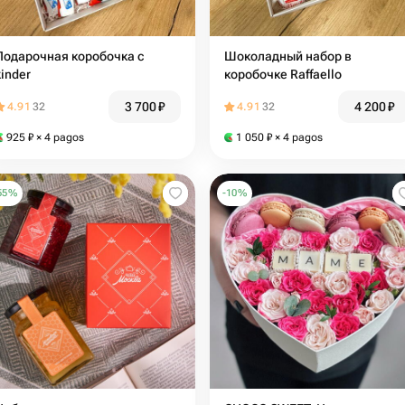
Подарочная коробочка с
Шоколадный набор в
kinder
коробочке Raffaello
3 700
₽
4 200
₽
4.91
32
4.91
32
925
₽
× 4 pagos
1 050
₽
× 4 pagos
55
%
-
10
%