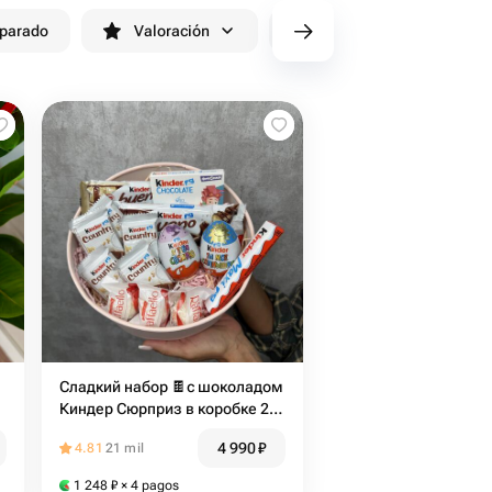
eparado
Valoración
cv/filters/name_fast_delivery
Сладкий набор 🍫с шоколадом
Киндер Сюрприз в коробке 2.
Kinder box на День рождение
4 990
₽
4.81
21 mil
🌸️
1 248
₽
× 4 pagos