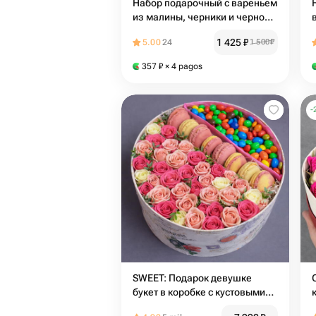
Набор подарочный с вареньем
из малины, черники и черной
смородины
1 425
₽
5.00
24
1 500
₽
357
₽
× 4 pagos
-
SWEET: Подарок девушке
букет в коробке с кустовыми
розами печеньем макарон и M