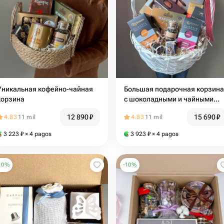
никальная кофейно-чайная
Большая подарочная корзина
корзина
с шоколадными и чайными
наборами
12 890
₽
15 690
₽
4.83
11 mil
4.83
11 mil
3 223
₽
× 4 pagos
3 923
₽
× 4 pagos
10
%
-
10
%