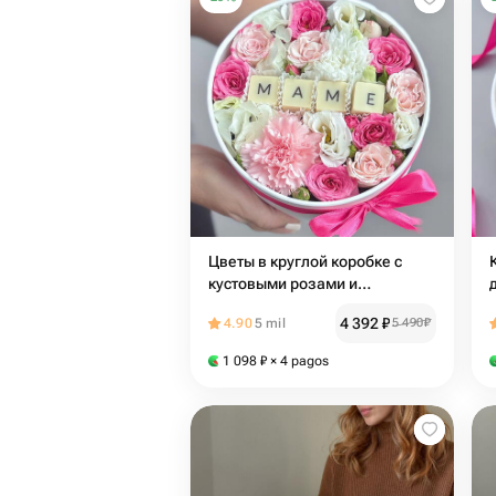
Цветы в круглой коробке с
кустовыми розами и
шоколадными буквами МАМЕ |
4 392
₽
4.90
5 mil
5 490
₽
маме | День матери | день
рождения | 8 Марта
1 098
₽
× 4 pagos