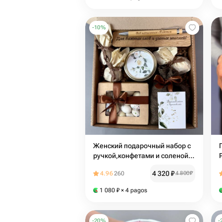
-
10
%
Женский подарочный набор с
ручкой,конфетами и соленой
карамелью.подарок на день
4 320
₽
4.96
260
4 800
₽
рождения
1 080
₽
× 4 pagos
-
20
%
-