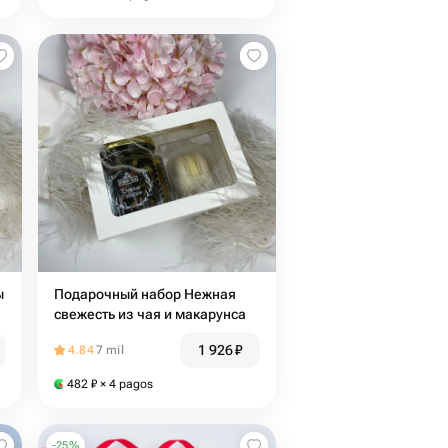
ы
Подарочный набор Нежная
свежесть из чая и макарунса
1 926
₽
4.84
7 mil
482
₽
× 4 pagos
-
25
%