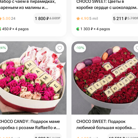
Набор с чаем в пирамидках,
CHOCO SWEET: Цветы в
вареньем из малины и
коробке сердце с шоколадом 
цветочным медом в
макарони подарок для мамы |
1 800
₽
5 211
₽
5.00
24
4 000
₽
4.90
5 mil
5 790
подарочном пакете
Кустовые розы | День
рождения, 8 марта
450
₽
× 4 pagos
1 303
₽
× 4 pagos
24
%
-
10
%
CHOCO CANDY: Подарок маме
CHOCO SWEET: Подарок
коробка с розами Raffaello и
любимой большая коробка
шоколадной надписью маме |
сердце с кустовыми розами и