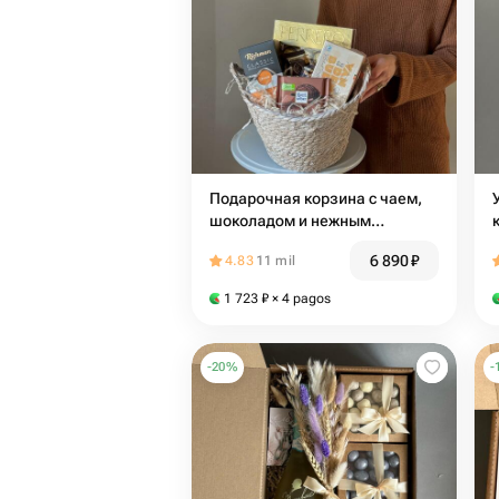
Подарочная корзина с чаем,
У
шоколадом и нежным
печеньем
6 890
₽
4.83
11 mil
1 723
₽
× 4 pagos
-
20
%
-