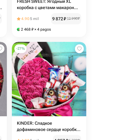
FRESH SWEET: Ягодный XL
и
коробка с цветами макарон
клубникой и голубикой | 14
9 872
₽
₽
4.90
5 mil
12 990
₽
февраля День влюблённых 8
Марта день рождения
2 468
₽
× 4 pagos
-
27
%
KINDER: Сладкое
дофаминовое сердце коробка
трендовый букет с розовыми