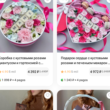
Коробка с кустовыми розами
Подарок сердце с кустовыми
диантусом и гортензией с
розами и печеньем макарон с
шоколадной надписью маме |
надписью МАМЕ | маме | День
4 392
₽
4 972
₽
4.90
5 mil
5 490
₽
4.90
5 mil
5 990
маме | День матери | день
матери | день рождения | 8
рождения | 8 Марта
Марта
1 098
₽
× 4 pagos
1 243
₽
× 4 pagos