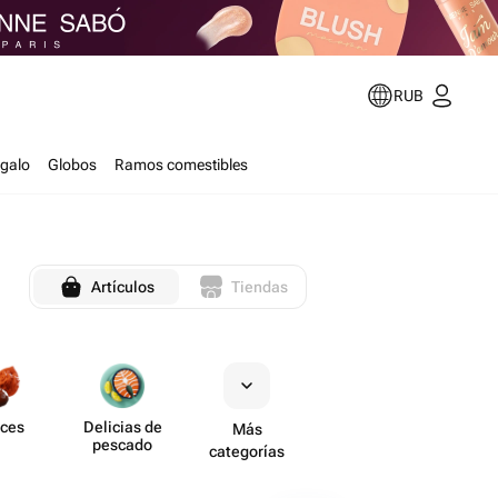
RUB
egalo
Globos
Ramos comestibles
Artículos
Tiendas
ces
Delicias de
Más
pescado
categorías