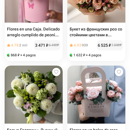
Flores en una Caja. Delicado
Букет из француских роз со
arreglo cumplido de peonías
стойкими цветами в
de rosas con Dianthus rosa y
персиковой гамме в
3 471
₽
6 525
₽
4.78
2 mil
4 450
₽
4.93
939
7 500
₽
ramitas de eucalipto
коробке "
868
₽
× 4 pagos
1 632
₽
× 4 pagos