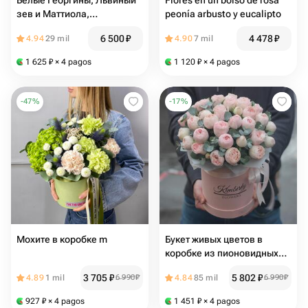
Белые Георгины, Львиный
Flores en un bolso de rosa
зев и Маттиола,
peonía arbusto y eucalipto
композиция в подарочной
6 500
₽
4 478
₽
4.94
29 mil
4.90
7 mil
коробке
1 625
₽
× 4 pagos
1 120
₽
× 4 pagos
-
47
%
-
17
%
Мохите в коробке m
Букет живых цветов в
коробке из пионовидных
роз Мэнсфилд, эвкалипта,
3 705
₽
5 802
₽
4.89
1 mil
6 990
₽
4.84
85 mil
6 990
₽
цвет розовый, арт 112
Kimbirly Flowers
927
₽
× 4 pagos
1 451
₽
× 4 pagos