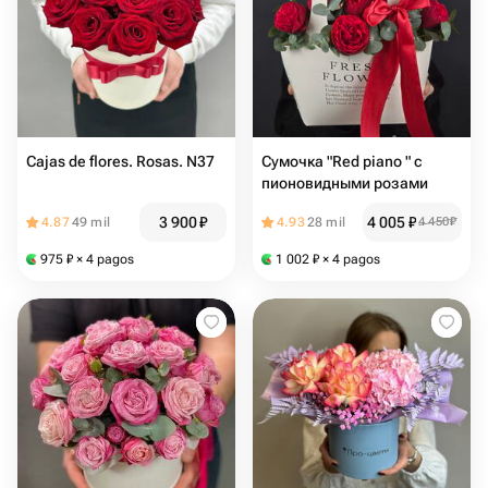
Cajas de flores. Rosas. N37
Сумочка "Red piano ️" с
пионовидными розами
3 900
₽
4 005
₽
4.87
49 mil
4.93
28 mil
4 450
₽
975
₽
× 4 pagos
1 002
₽
× 4 pagos