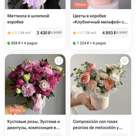
Último
Маттиола в шляпной
Цветы в коробке
коробке
«Клубничный мильфей» с
гортензия и розы, на День
3 430
₽
4 893
₽
4.83
34 mil
4 900
₽
4.87
24 mil
6 990
₽
Рождения
858
₽
× 4 pagos
1 224
₽
× 4 pagos
Último
Кустовые розы, Эустома и
Composición con rosas
диантусы, композиция в
peonías de melocotón y
подарочной коробке 💖
mattiola. Bouquet 30 Buket