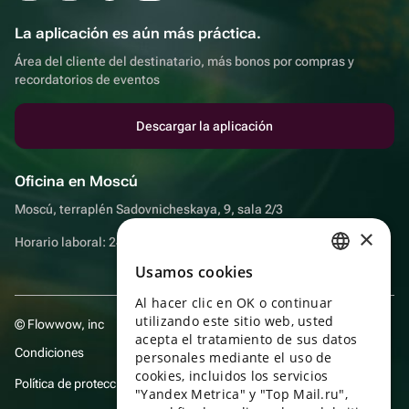
La aplicación es aún más práctica.
Área del cliente del destinatario, más bonos por compras y
recordatorios de eventos
Descargar la aplicación
Oficina en Moscú
Moscú, terraplén Sadovnicheskaya, 9, sala 2/3
×
Horario laboral: 24 horas
Usamos cookies
RUSSIAN
Al hacer clic en OK o continuar
ENGLISH
utilizando este sitio web, usted
© Flowwow, inc
UKRAINIAN
acepta el tratamiento de sus datos
Condiciones
personales mediante el uso de
PORTUGUESE
cookies, incluidos los servicios
Política de protección y privacidad de datos
"Yandex Metrica" y "Top Mail.ru",
SPANISH