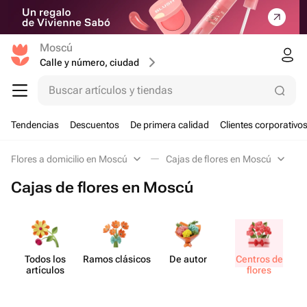
Moscú
Calle y número, ciudad
Buscar artículos y tiendas
Tendencias
Descuentos
De primera calidad
Clientes corporativo
Flores a domicilio en Moscú
Cajas de flores en Moscú
Cajas de flores en Moscú
Todos los
Ramos clásicos
De autor
Centros de
artículos
flores