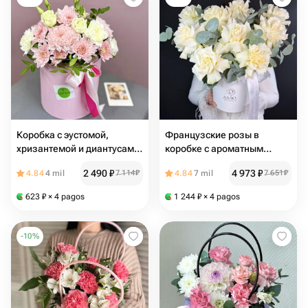
Коробка с эустомой,
Французские розы в
хризантемой и диантусами
коробке с ароматным
в нежных тонах
эвкалиптом+ подарок от
2 490
₽
4 973
₽
4.84
4 mil
7 114
₽
4.84
7 mil
7 651
₽
Vivienne Sabo — румяна
MACARON
623
₽
× 4 pagos
1 244
₽
× 4 pagos
-
10
%