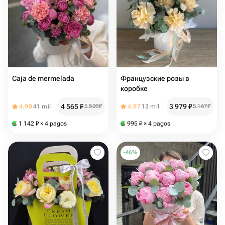
Caja de mermelada
Французские розы в
коробке
4 565
₽
3 979
₽
4.90
41 mil
5 500
₽
4.87
13 mil
5 167
₽
1 142
₽
× 4 pagos
995
₽
× 4 pagos
-
46
%