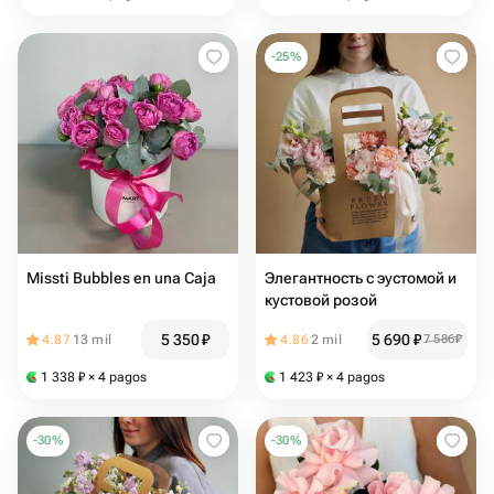
-
25
%
Missti Bubbles en una Caja
Элегантность с эустомой и
кустовой розой
5 350
₽
5 690
₽
4.87
13 mil
4.86
2 mil
7 586
₽
1 338
₽
× 4 pagos
1 423
₽
× 4 pagos
-
30
%
-
30
%