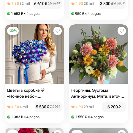
6 610
₽
3 800
₽
4.85
32 mil
16 524
₽
4.93
28 mil
4 000
₽
1 653
₽
× 4 pagos
950
₽
× 4 pagos
-
30
%
Цветы в коробке 💙
Георгины, Эустома,
«Ночное небо».
Антирринум, Мята, веточки
Композиция 681.
малины и ежевики
5 530
₽
6 200
₽
4.88
4 mil
7 900
₽
4.94
29 mil
Leoraflowers
1 383
₽
× 4 pagos
1 550
₽
× 4 pagos