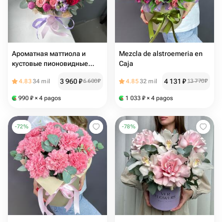
Ароматная маттиола и
Mezcla de alstroemeria en
кустовые пионовидные
Caja
розы в шляпной коробке
3 960
₽
4 131
₽
4.83
34 mil
6 600
₽
4.85
32 mil
13 770
₽
990
₽
× 4 pagos
1 033
₽
× 4 pagos
-
72
%
-
78
%