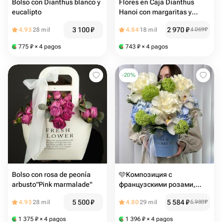
Bolso con Dianthus blanco y
Flores en Caja Dianthus
eucalipto
Hanoi con margaritas y
eucalipto
3 100
₽
2 970
₽
4.93
28 mil
4.84
18 mil
4 069
₽
775
₽
× 4 pagos
743
₽
× 4 pagos
-
20
%
Bolso con rosa de peonía
🩵Композиция с
arbusto"Pink marmalade️"
французскими розами,
гортензией, вибурном и
5 500
₽
5 584
₽
4.93
28 mil
4.80
29 mil
6 980
₽
орхидеями
1 375
₽
× 4 pagos
1 396
₽
× 4 pagos