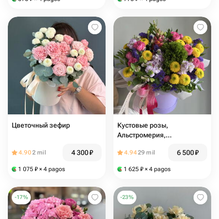
Цветочный зефир
Кустовые розы,
Альстромерия,
Антирринум, композиция в
4 300
₽
6 500
₽
4.90
2 mil
4.94
29 mil
коробке «Тот самый
дофаминовый букет»
1 075
₽
× 4 pagos
1 625
₽
× 4 pagos
-
17
%
-
23
%