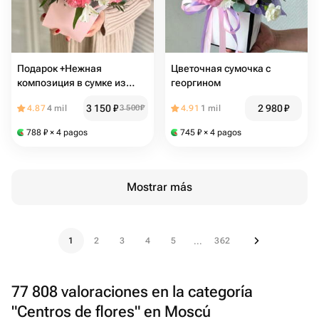
Подарок +Нежная
Цветочная сумочка с
композиция в сумке из
георгином
розовых диантусов и
3 150
₽
2 980
₽
4.87
4 mil
3 500
₽
4.91
1 mil
альстромерии + подарок от
Vivienne Sabo — румяна
788
₽
× 4 pagos
745
₽
× 4 pagos
MACARON
Mostrar más
1
2
3
4
5
362
...
77 808 valoraciones en la categoría
"Centros de flores" en Moscú