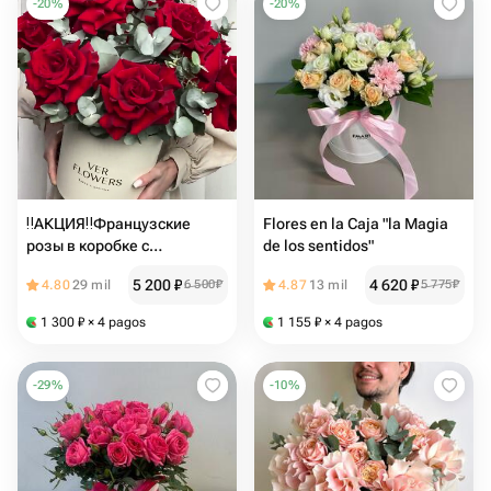
-
20
%
-
20
%
️‼️АКЦИЯ‼️Французские
Flores en la Caja "la Magia
розы в коробке с
de los sentidos"
эвкалиптом
5 200
₽
4 620
₽
4.80
29 mil
6 500
₽
4.87
13 mil
5 775
₽
1 300
₽
× 4 pagos
1 155
₽
× 4 pagos
-
29
%
-
10
%