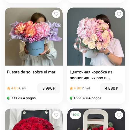
Puesta de sol sobre el mar
Цветочная коробка из
пионовидных роз и
гипсофилы
3 990
₽
4 880
₽
4.85
6 mil
4.90
2 mil
998
₽
× 4 pagos
1 220
₽
× 4 pagos
-
10
%