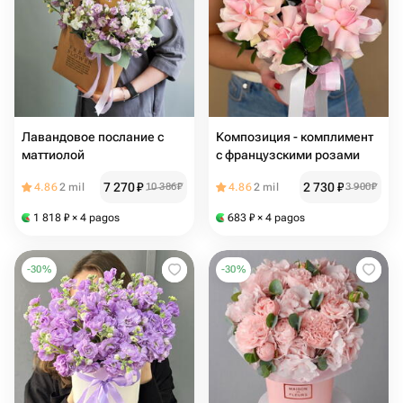
Лавандовое послание с
Композиция - комплимент
маттиолой
с французскими розами
7 270
₽
2 730
₽
4.86
2 mil
10 386
₽
4.86
2 mil
3 900
₽
1 818
₽
× 4 pagos
683
₽
× 4 pagos
-
30
%
-
30
%