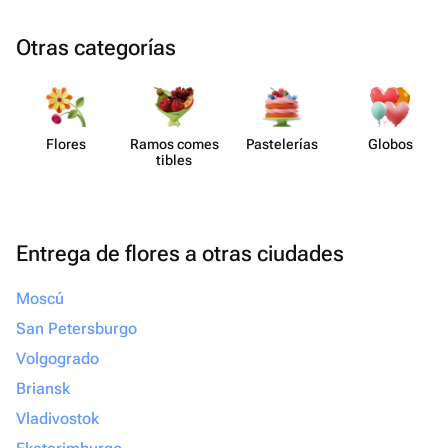
Otras categorías
Flores
Ramos comes​
Paste​lerías
Globos
tibles
Entrega de flores a otras ciudades
Moscú
San Petersburgo
Volgogrado
Briansk
Vladivostok