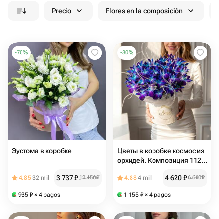
Precio
Flores en la composición
-
70
%
-
30
%
Эустома в коробке
Цветы в коробке космос из
орхидей. Композиция 1124.
Дом цветочной моды Leora
3 737
₽
4 620
₽
4.85
32 mil
12 456
₽
4.88
4 mil
6 600
₽
935
₽
× 4 pagos
1 155
₽
× 4 pagos