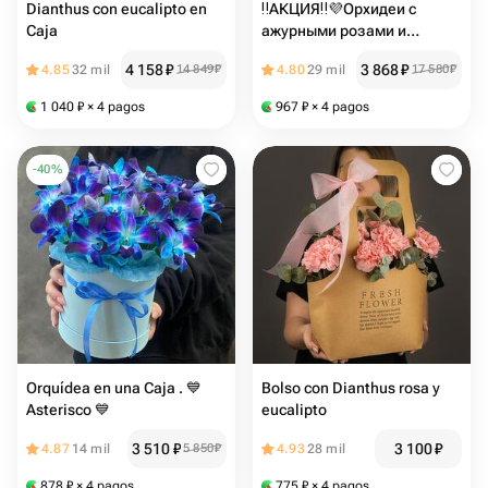
Dianthus con eucalipto en
‼️АКЦИЯ‼️💜Орхидеи с
Caja
ажурными розами и
эвкалиптом в коробке
4 158
₽
3 868
₽
4.85
32 mil
14 849
₽
4.80
29 mil
17 580
₽
1 040
₽
× 4 pagos
967
₽
× 4 pagos
-
40
%
Orquídea en una Caja . 💙
Bolso con Dianthus rosa y
Asterisco 💙
eucalipto
3 510
₽
3 100
₽
4.87
14 mil
5 850
₽
4.93
28 mil
878
₽
× 4 pagos
775
₽
× 4 pagos