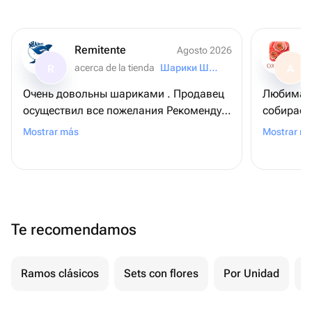
Remitente
Agosto 2026
acerca de la tienda
Шарики Шарк
R
A
Очень довольны шариками . Продавец
Любимая 
осуществил все пожелания Рекомендую
собирает 
магазин
доставля
Mostrar más
Mostrar m
мне очен
за её сч
потом в т
букету, 
глазами 
Te recomendamos
😁.
Ramos clásicos
Sets con flores
Por Unidad
F