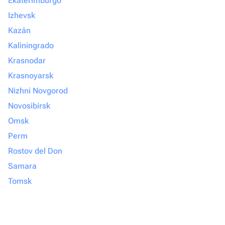
Ekaterimburgo
Izhevsk
Kazán
Kaliningrado
Krasnodar
Krasnoyarsk
Nizhni Novgorod
Novosibirsk
Omsk
Perm
Rostov del Don
Samara
Tomsk