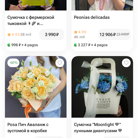
Сумочка с фермерской
Peonías delicadas
тыковкой 👨‍🌾 и
пионовидными розами
4.90
3 990
₽
12 906
₽
4.93
28 mil
23 900
₽
46 mil
998
₽
× 4 pagos
3 227
₽
× 4 pagos
-
60
%
Роза Пич Аваланж с
Сумочка "Moonlight 💙"
эустомой в коробке
лунными диантусами 💙