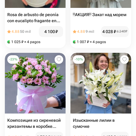
Rosa de arbusto de peonía
‼️АКЦИЯ‼️ Закат над морем
con eucalipto fragante en
Caja
4 100
₽
4 028
₽
4.88
50 mil
4.88
9 mil
4 240
₽
1 025
₽
× 4 pagos
1 007
₽
× 4 pagos
-
23
%
-
10
%
Композиция из сиреневой
Изысканные лилии в
хризантемы в коробке
сумочке
"Камея"