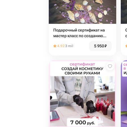
Подарочный сертификат на
мастер класс по созданию
флорариума
5 950
₽
4.92
3 mil