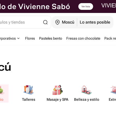
ulos y tiendas
Moscú
Lo antes posible
orporativos
Flores
Pasteles bento
Fresas con chocolate
Pack r
cú
io
Talleres
Masaje y SPA
Belleza y estilo
Ext