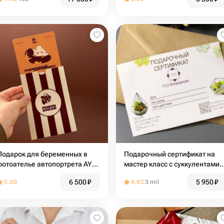
Подарок для беременных в
Подарочный сертификат на
фотоателье автопортрета AY
мастер класс с суккулентами
на 45 мин
Капля
6 500
₽
5 950
₽
5.00
4.92
3 mil