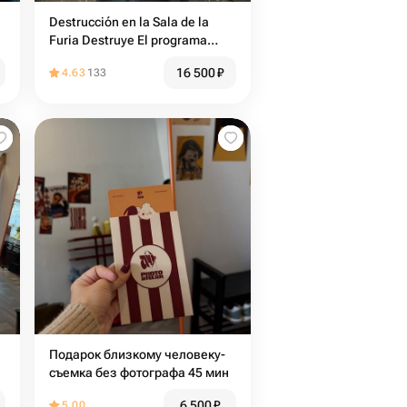
Destrucción en la Sala de la
Furia Destruye El programa
destructor Avanzado
16 500
₽
4.63
133
Подарок близкому человеку-
съемка без фотографа 45 мин
6 500
₽
5.00