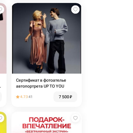
Сертификат в фотоателье
автопортрета UP TO YOU
7 500
₽
4.73
41