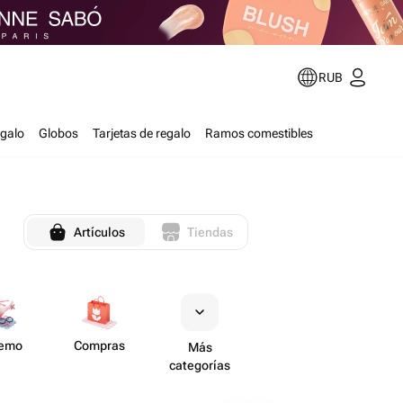
RUB
egalo
Globos
Tarjetas de regalo
Ramos comestibles
Artículos
Tiendas
remo
Compras
Más
categorías