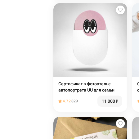
Сертификат в фотоателье
автопортрета UU для семьи
11 000
₽
4.72
829