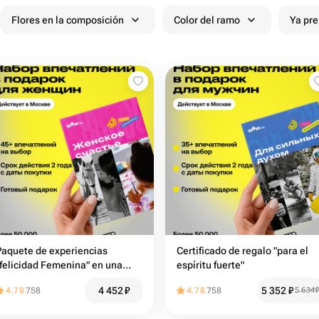
Flores en la composición
Color del ramo
Ya pr
Paquete de experiencias
Certificado de regalo "para el
"felicidad Femenina" en una
espíritu fuerte"
Caja de regalo
4 452
₽
5 352
₽
4.78
758
4.78
758
5 634