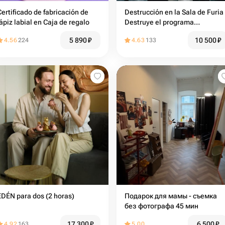
Certificado de fabricación de
Destrucción en la Sala de Furia
lápiz labial en Caja de regalo
Destruye el programa
destructor Básico
5 890
₽
10 500
₽
4.56
224
4.63
133
EDÉN para dos (2 horas)
Подарок для мамы - съемка
без фотографа 45 мин
17 300
₽
6 500
₽
4.92
163
5.00