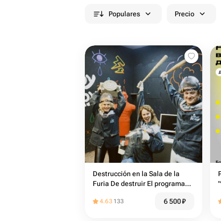
Populares
Precio
Destrucción en la Sala de la
Furia De destruir El programa
destructor Pequeño
6 500
₽
4.63
133