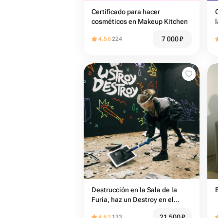
Certificado para hacer
cosméticos en Makeup Kitchen
7 000
₽
4.56
224
Destrucción en la Sala de la
Furia, haz un Destroy en el
programa Todo incluido
21 500
₽
4.63
133