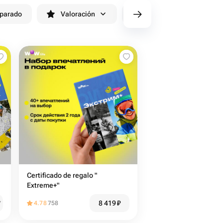
eparado
Valoración
cv/filters/name_fast_delivery
Certificado de regalo "
Extreme+"
8 419
₽
₽
4.78
758