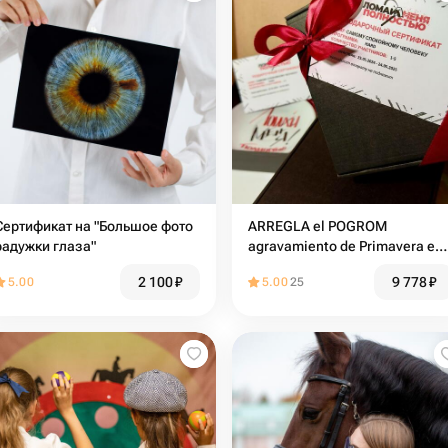
Сертификат на "Большое фото
ARREGLA el POGROM
радужки глаза"
agravamiento de Primavera en
ROMPERME por COMPLETO
2 100
₽
9 778
₽
5.00
5.00
25