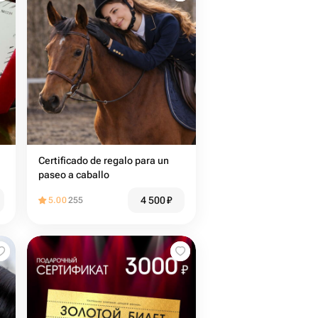
Certificado de regalo para un
paseo a caballo
4 500
₽
5.00
255