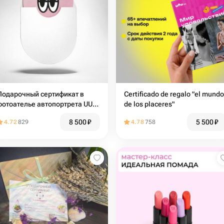
Подарочный сертификат в
Certificado de regalo "el mundo
фотоателье автопортрета UU
de los placeres"
на Бауманской
8 500
₽
5 500
₽
4.72
829
4.78
758