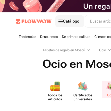
Catálogo
Buscar artíc
Tendencias
Descuentos
De primera calidad
Clientes c
Tarjetas de regalo en Moscú
Ocio
Ocio en Mos
Todos los
Certif​icados
Oc
artículos
unive​rsales