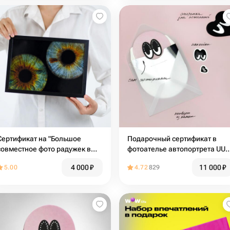
Сертификат на "Большое
Подарочный сертификат в
совместное фото радужек в
фотоателье автопортрета UU
рамке"
на Чистых прудах
4 000
₽
11 000
₽
5.00
4.72
829