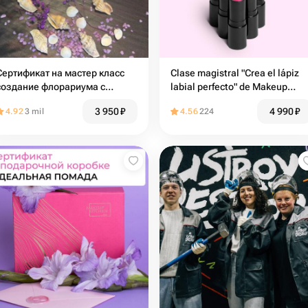
Сертификат на мастер класс
Clase magistral "Crea el lápiz
создание флорариума с
labial perfecto" de Makeup
суккулентами
Kitchen
3 950
₽
4 990
₽
4.92
3 mil
4.56
224