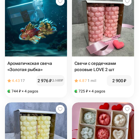
Ароматичкская свеча
Свечи с сердечками
«Золотая рыбка»
розовые LOVE 2 шт
2 976
₽
2 900
₽
4.43
17
3 100
₽
4.87
1 mil
744
₽
× 4 pagos
725
₽
× 4 pagos