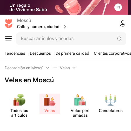
Moscú
Calle y número, ciudad
Buscar artículos y tiendas
Tendencias
Descuentos
De primera calidad
Clientes corporativo
Decoración en Moscú
Velas
Velas en Moscú
Todos los
Velas
Velas perf​
Cande​labros
Ar
artículos
umadas