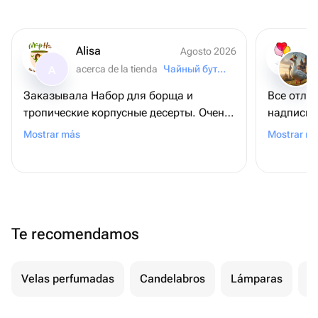
Alisa
Agosto 2026
acerca de la tienda
Чайный бутик "МарНа"
A
Заказывала Набор для борща и
Все отли
тропические корпусные десерты. Очень
надписи.
понравилось и то, и другое, вкусы
соответс
Mostrar más
Mostrar m
сбалансированные, текстуры
грузик, ч
шикарные, шоколад ломается как в
asmr💕 Также хотела бы поблагодарить
продавца за качественную приятную
коммуникацию и пунктуальность даже с
Te recomendamos
учетом поправок с моей стороны, вы
супер
Velas perfumadas
Candelabros
Lámparas
L