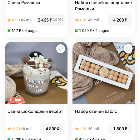
Свеча Ромашка
Набор свечей на подставке
Ромашки
2 465
₽
4 200
₽
4.90
46 mil
2 900
₽
4.90
46 mil
617
₽
× 4 pagos
1 050
₽
× 4 pagos
Último
Свеча шоколадный десерт
Набор свечей Баблс
4 800
₽
1 800
₽
4.90
46 mil
4.90
46 mil
1 200
₽
× 4 pagos
450
₽
× 4 pagos