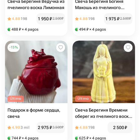
Свеча Берегиня Ведучка из
Свеча Берегиня Богиня
пчелиного воска Лимонная
Макошь из пчелиного
воска Голубой мрамор
1 950
₽
1 975
₽
4.88
198
2 500
₽
4.88
198
2 500
₽
488
₽
× 4 pagos
494
₽
× 4 pagos
-
15
%
Último
Último
Подарок в форме сердца,
Свеча Берегиня Времени
свеча
оберег из пчелиного воска
Лимонный мрамор
2 975
₽
2 500
₽
4.90
3 mil
3 500
₽
4.88
198
744
₽
× 4 pagos
625
₽
× 4 pagos