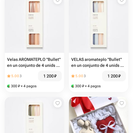
Velas AROMATEPLO "Bullet"
VELAS aromateplo "Bullet"
en un conjunto de 4 unids 25
en un conjunto de 4 unids 25
cm mezcla 3 marrón
cm mezcla 2 gris azul
1 200
₽
1 200
₽
5.00
3
5.00
3
300
₽
× 4 pagos
300
₽
× 4 pagos