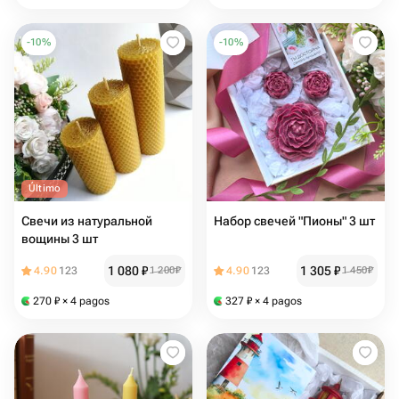
-
10
%
-
10
%
Último
Свечи из натуральной
Набор свечей "Пионы" 3 шт
вощины 3 шт
1 080
₽
1 305
₽
4.90
123
1 200
₽
4.90
123
1 450
₽
270
₽
× 4 pagos
327
₽
× 4 pagos