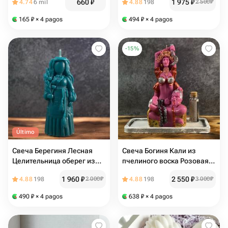
660
₽
1 975
₽
4.74
6 mil
4.88
198
2 500
₽
165
₽
× 4 pagos
494
₽
× 4 pagos
-
15
%
Último
Свеча Берегиня Лесная
Свеча Богиня Кали из
Целительница оберег из
пчелиного воска Розовая
пчелиного воска Изумруд
(+ спички)
1 960
₽
2 550
₽
4.88
198
2 000
₽
4.88
198
3 000
₽
490
₽
× 4 pagos
638
₽
× 4 pagos