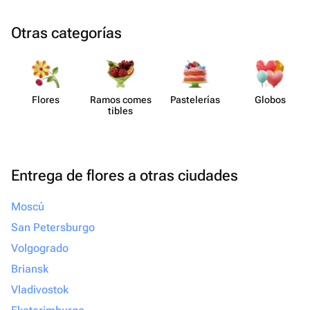
Otras categorías
Flores
Ramos comes​
Paste​lerías
Globos
tibles
Entrega de flores a otras ciudades
Moscú
San Petersburgo
Volgogrado
Briansk
Vladivostok