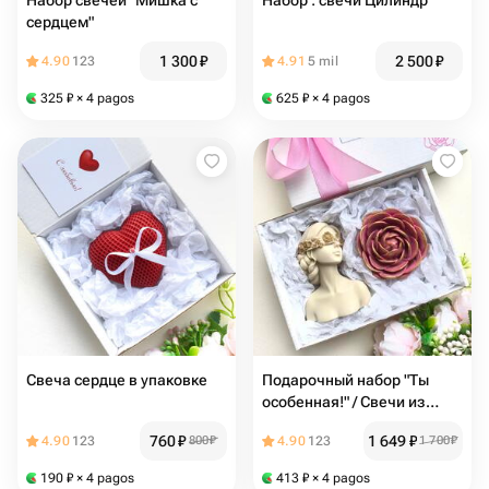
Набор свечей "Мишка с
Набор : свечи Цилиндр
сердцем"
1 300
₽
2 500
₽
4.90
123
4.91
5 mil
325
₽
× 4 pagos
625
₽
× 4 pagos
Свеча сердце в упаковке
Подарочный набор "Ты
особенная!" / Свечи из
пчелиного воска 2 шт
760
₽
1 649
₽
4.90
123
800
₽
4.90
123
1 700
₽
190
₽
× 4 pagos
413
₽
× 4 pagos