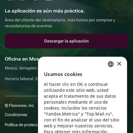
La aplicación es aún más práctica.
Área del cliente del destinatario, más bonos por compras y
recordatorios de eventos
Descargar la aplicación
Oficina en Moscú
×
Moscú, terraplén Sadovnicheskaya, 9, sala 2/3
Usamos cookies
RUSSIAN
Horario laboral: 24 horas
Al hacer clic en OK o continuar
ENGLISH
utilizando este sitio web, usted
UKRAINIAN
acepta el tratamiento de sus datos
personales mediante el uso de
© Flowwow, inc
PORTUGUESE
cookies, incluidos los servicios
"Yandex Metrica" y "Top Mail.ru",
Condiciones
SPANISH
con el fin de analizar el uso del sitio
Política de protección y privacidad de datos
web y mejorar nuestros servicios.
HUNGARIAN
Para obtener más información,