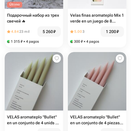
Último
Подарочный набор из трех
Velas finas aromateplo Mix 1
свечей 🔥
verde en un juego de 8
piezas
5 260
₽
1 200
₽
4.84
23 mil
5.00
3
1 315
₽
× 4 pagos
300
₽
× 4 pagos
VELAS aromateplo "Bullet"
VELAS aromateplo "Bullet"
en un conjunto de 4 unids 25
en un conjunto de 4 piezas
cm en color té verde
25 cm en color rubor