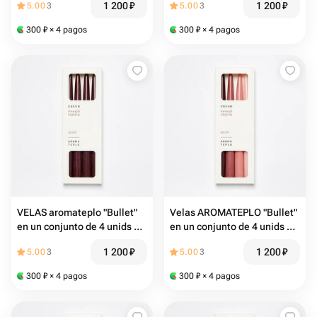
1 200
₽
1 200
₽
5.00
3
5.00
3
300
₽
× 4 pagos
300
₽
× 4 pagos
VELAS aromateplo "Bullet"
Velas AROMATEPLO "Bullet"
en un conjunto de 4 unids 25
en un conjunto de 4 unids 25
cm en color leche derretida
cm mezcla 4 rosa
1 200
₽
1 200
₽
5.00
3
5.00
3
300
₽
× 4 pagos
300
₽
× 4 pagos