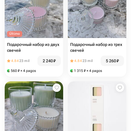
Último
Подарочный набор из двух
Подарочный набор из трех
свечей
свечей
2 240
₽
5 260
₽
4.84
23 mil
4.84
23 mil
560
₽
× 4 pagos
1 315
₽
× 4 pagos