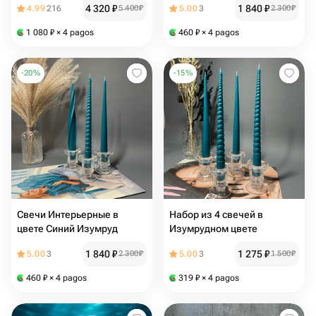
4 320
₽
1 840
₽
4.99
216
5 400
₽
5.00
3
2 300
₽
1 080
₽
× 4 pagos
460
₽
× 4 pagos
-
20
%
-
15
%
Свечи Интерьерные в
Набор из 4 свечей в
цвете Синий Изумруд
Изумрудном цвете
1 840
₽
1 275
₽
5.00
3
2 300
₽
5.00
3
1 500
₽
460
₽
× 4 pagos
319
₽
× 4 pagos