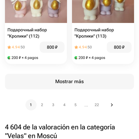
Подарочный набор
Подарочный набор
"Кролики" (112)
"Кролики" (113)
800
₽
800
₽
4.94
50
4.94
50
200
₽
× 4 pagos
200
₽
× 4 pagos
Mostrar más
1
2
3
4
5
22
...
4 604 de la valoración en la categoría
"Velas" en Moscú