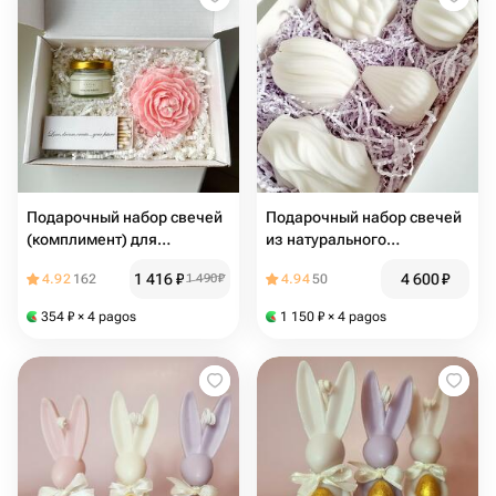
Подарочный набор свечей
Подарочный набор свечей
(комплимент) для
из натурального
женщины
кокосового воска
1 416
₽
4 600
₽
4.92
162
1 490
₽
4.94
50
354
₽
× 4 pagos
1 150
₽
× 4 pagos