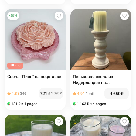
-
30
%
Último
Свеча "Пион" на подставке
Пеньковая свеча из
Нидерландов на
керамическом
721
₽
4 650
₽
4.83
346
1 030
₽
4.91
1 mil
подсвечнике
181
₽
× 4 pagos
1 163
₽
× 4 pagos