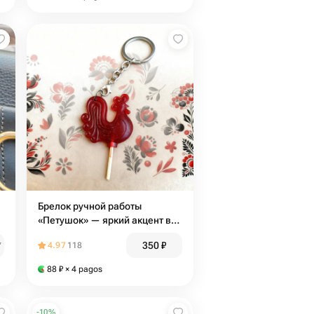
Брелок ручной работы
«Петушок» — яркий акцент в
русском стиле
350
₽
₽
4.97
118
88
₽
× 4 pagos
-
10
%