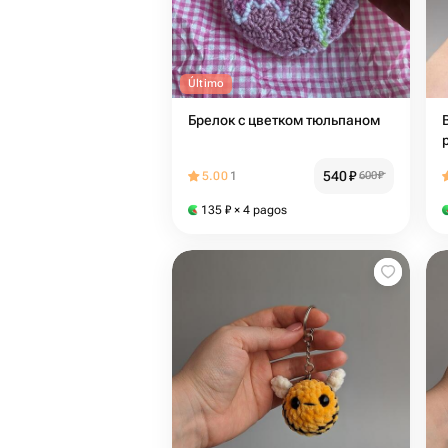
Último
Брелок с цветком тюльпаном
540
₽
5.00
1
600
₽
135
₽
× 4 pagos