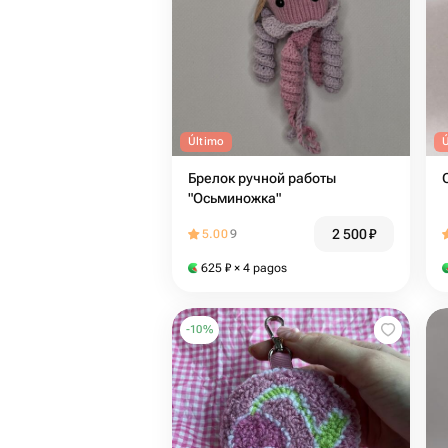
Último
Брелок ручной работы
"Осьминожка"
2 500
₽
5.00
9
625
₽
× 4 pagos
-
10
%