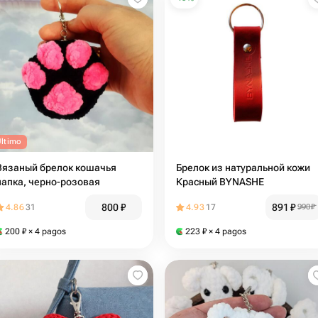
Último
Вязаный брелок кошачья
Брелок из натуральной кожи
лапка, черно-розовая
Красный BYNASHE
800
₽
891
₽
4.86
31
4.93
17
990
₽
200
₽
× 4 pagos
223
₽
× 4 pagos