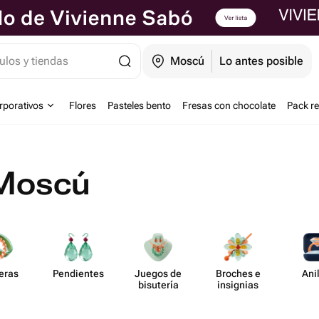
ulos y tiendas
Moscú
Lo antes posible
orporativos
Flores
Pasteles bento
Fresas con chocolate
Pack r
 Moscú
eras
Pend​ientes
Juegos de
Broches e
Ani
bisutería
insignias