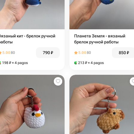
Вязаный кит - брелок ручной
Планета Земля - вязаный
работы
брелок ручной работы
790
₽
850
₽
5.00
80
5.00
80
198
₽
× 4 pagos
213
₽
× 4 pagos