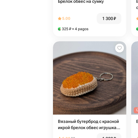
Брелок обвес на сумку
1 300
₽
5.00
325
₽
× 4 pagos
Вязаный бутерброд с красной
икрой брелок обвес игрушка
на елку