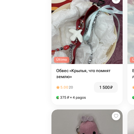
Último
Обвес «Крылья, что помнят
землю»
1 500
₽
5.00
20
375
₽
× 4 pagos