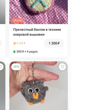
Último
Прелестный бантик в технике
ковровой вышивки
1 200
₽
5.00
1
300
₽
× 4 pagos
-
35
%