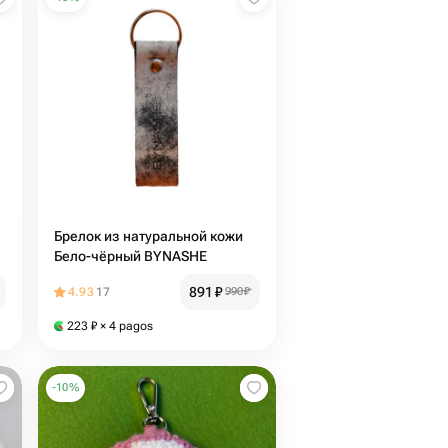
Брелок из натуральной кожи
Бело-чёрный BYNASHE
891
₽
4.93
17
990
₽
223
₽
× 4 pagos
-
10
%