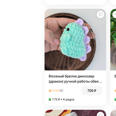
-
Вязаный брелок динозавр
(дракон) ручной работы обвес
на сумку / рюкзак
700
₽
5.00
80
175
₽
× 4 pagos