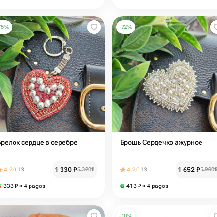
75
%
-
72
%
Брелок сердце в серебре
Брошь Сердечко ажурное
1 330
₽
1 652
₽
4.20
13
5 320
₽
4.20
13
5 900
333
₽
× 4 pagos
413
₽
× 4 pagos
-
10
%