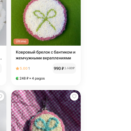
Último
Ковровый брелок с бантиком и
ы
жемчужными вкраплениями
990
₽
5.00
1
1 100
₽
248
₽
× 4 pagos