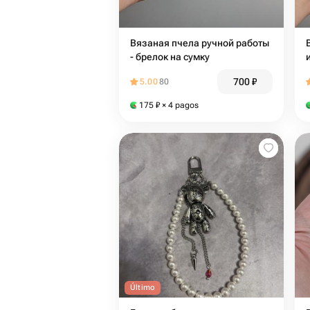
Вязаная пчела ручной работы
- брелок на сумку
700
₽
5.00
80
175
₽
× 4 pagos
Último