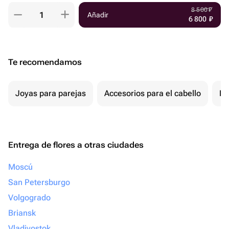
8 500
₽
Añadir
6 800
₽
Te recomendamos
Joyas para parejas
Accesorios para el cabello
Re
Entrega de flores a otras ciudades
Moscú
San Petersburgo
Volgogrado
Briansk
Vladivostok