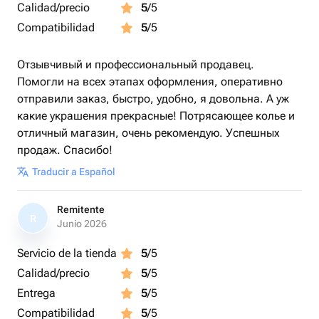
Calidad/precio
5
/5
Compatibilidad
5
/5
Отзывчивый и профессиональный продавец.
Помогли на всех этапах оформления, оперативно
отправили заказ, быстро, удобно, я довольна. А уж
какие украшения прекрасные! Потрясающее колье и
отличный магазин, очень рекомендую. Успешных
продаж. Спасибо!
Traducir a Español
Remitente
R
Junio 2026
Servicio de la tienda
5
/5
Calidad/precio
5
/5
Entrega
5
/5
Compatibilidad
5
/5