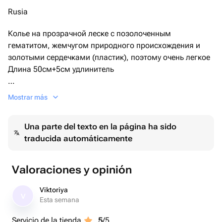
Rusia
Колье на прозрачной леске с позолоченным
гематитом, жемчугом природного происхождения и
золотыми сердечками (пластик), поэтому очень легкое
Длина 50см+5см удлинитель
Серьги из золотых сердечек, гематита в кубиках и
Mostrar más
жемчуга природного происхождения
Высота 6см
Una parte del texto en la página ha sido
traducida automáticamente
Valoraciones y opinión
Viktoriya
V
Esta semana
Servicio de la tienda
5
/5