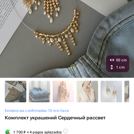
50 cm
1 cm
Existencias confirmadas 10 min hace
Комплект украшений Сердечный рассвет
1 700
₽
× 4 pagos aplazados