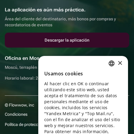
La aplicación es aún más práctica.
Área del cliente del destinatario, más bonos por compras y
recordatorios de eventos
Descargar la aplicación
Oficina en Moscú
×
Moscú, terraplén Sadovnicheskaya, 9, sala 2/3
Usamos cookies
RUSSIAN
Horario laboral: 24 horas
Al hacer clic en OK o continuar
ENGLISH
utilizando este sitio web, usted
UKRAINIAN
acepta el tratamiento de sus datos
personales mediante el uso de
© Flowwow, inc
PORTUGUESE
cookies, incluidos los servicios
"Yandex Metrica" y "Top Mail.ru",
Condiciones
SPANISH
con el fin de analizar el uso del sitio
Política de protección y privacidad de datos
web y mejorar nuestros servicios.
HUNGARIAN
Para obtener más información,