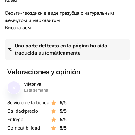
Серьги-гвоздики в виде трезубца с натуральным
жемчугом и марказитом
Высота 5см
Una parte del texto en la página ha sido
traducida automáticamente
Valoraciones y opinión
Viktoriya
V
Esta semana
Servicio de la tienda
5
/5
Calidad/precio
5
/5
Entrega
5
/5
Compatibilidad
5
/5