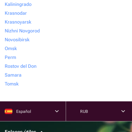
Kaliningrado
Krasnodar
Krasnoyarsk
Nizhni Novgorod
Novosibirsk
Omsk
Perm
Rostov del Don
Samara
Tomsk
Español
RUB
Enlaces útiles