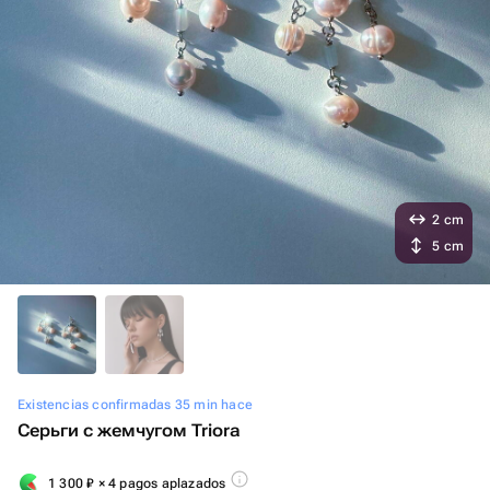
2 cm
5 cm
Existencias confirmadas 35 min hace
Серьги с жемчугом Triora
1 300
₽
× 4 pagos aplazados