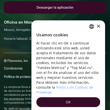
Descargar la aplicación
Oficina en Moscú
×
Moscú, terraplén Sadovnicheskaya, 9, sala 2/3
Usamos cookies
RUSSIAN
Horario laboral: 24 horas
Al hacer clic en OK o continuar
ENGLISH
utilizando este sitio web, usted
UKRAINIAN
acepta el tratamiento de sus datos
personales mediante el uso de
© Flowwow, inc
PORTUGUESE
cookies, incluidos los servicios
"Yandex Metrica" y "Top Mail.ru",
Condiciones
SPANISH
con el fin de analizar el uso del sitio
Política de protección y privacidad de datos
web y mejorar nuestros servicios.
HUNGARIAN
Para obtener más información,
ITALIAN
consulte la
Política de Cookies de
La empresa lleva a cabo su actividad en el ámbito de las TI: prestación
de servicios en Internet para la publicación de ofertas (anuncios) de
Flowwow
FRENCH
vendedores para la venta de artículos. Acceder a la
información sobre
los programas
incluidos en el registro de programas rusos para
OK
TURKISH
computadoras y bases de datos.
Se aplican
tecnologías de recomendación