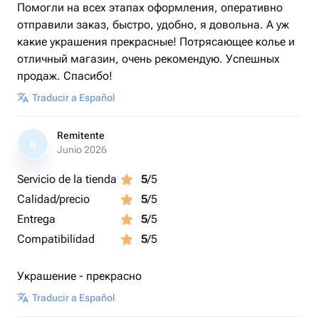
Помогли на всех этапах оформления, оперативно
отправили заказ, быстро, удобно, я довольна. А уж
какие украшения прекрасные! Потрясающее колье и
отличный магазин, очень рекомендую. Успешных
продаж. Спасибо!
Traducir a Español
Remitente
R
Junio 2026
Servicio de la tienda
5
/5
Calidad/precio
5
/5
Entrega
5
/5
Compatibilidad
5
/5
Украшение - прекрасно
Traducir a Español